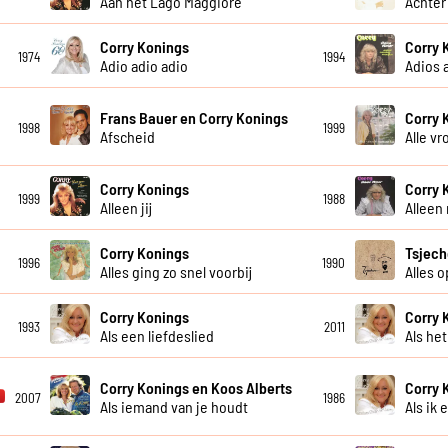
Aan het Lago Maggiore
Achter
Corry Konings
Corry 
1974
1994
Adio adio adio
Adios 
Frans Bauer en Corry Konings
Corry 
1998
1999
Afscheid
Alle v
Corry Konings
Corry 
1999
1988
Alleen jij
Alleen
Corry Konings
Tsjech
1996
1990
Alles ging zo snel voorbij
Alles 
Corry Konings
Corry 
1993
2011
Als een liefdeslied
Als he
Corry Konings en Koos Alberts
Corry 
2007
1986
Als iemand van je houdt
Als ik