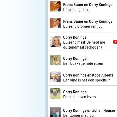
Frans Bauer en Corry Konings
Diep in mijn hart
Frans Bauer en Corry Konings
Duizend dromen van jou
Corry Konings
Duizend maal (Je hebt me
duizendmaal bedrogen)
Corry Konings
Een boeketje rode rozen
Corry Konings en Koos Alberts
Een kind is net een speeltuin
Corry Konings
Een teken van leven
Corry Konings en Johan Heuser
Een zomer met jou