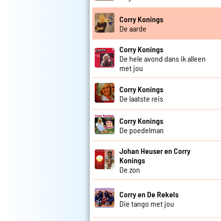
Corry Konings
De aarde
Corry Konings
De hele avond dans ik alleen
met jou
Corry Konings
De laatste reis
Corry Konings
De poedelman
Johan Heuser en Corry
Konings
De zon
Corry en De Rekels
Die tango met jou