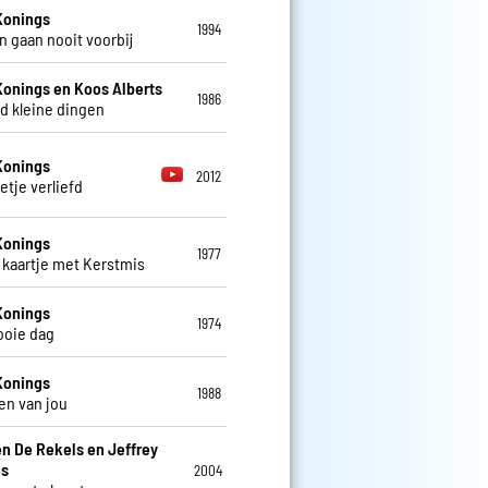
Konings
1994
 gaan nooit voorbij
Konings en Koos Alberts
1986
d kleine dingen
Konings
2012
etje verliefd
Konings
1977
kaartje met Kerstmis
Konings
1974
ooie dag
Konings
1988
en van jou
en De Rekels en Jeffrey
ns
2004