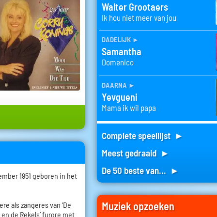
Walter Grootaers
Ik hou niet meer van jou
dadelijk
►
Samantha
Domenico
daarna
►
Yevgueni
Mama ik wil papa
Complete speellijst ►
Meest gedraaid ►
De 50 beste van... ►
ember 1951 geboren in het
Muziek opzoeken
riere als zangeres van ‘De
y en de Rekels’ furore met