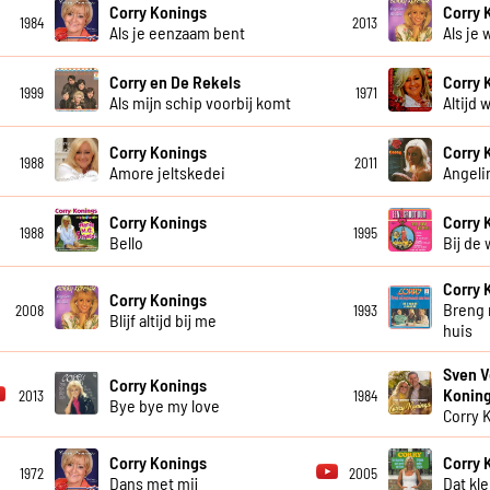
Corry Konings
Corry 
1984
2013
Als je eenzaam bent
Als je 
Corry en De Rekels
Corry 
1999
1971
Als mijn schip voorbij komt
Altijd w
Corry Konings
Corry 
1988
2011
Amore jeltskedei
Angeli
Corry Konings
Corry 
1988
1995
Bello
Bij de
Corry 
Corry Konings
Breng 
2008
1993
Blijf altijd bij me
huis
Sven V
Corry Konings
Konin
2013
1984
Bye bye my love
Corry 
Corry Konings
Corry 
1972
2005
Dans met mij
Dat kl