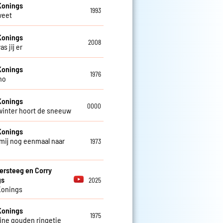
Konings
1993
weet
Konings
2008
as jij er
Konings
1976
no
Konings
0000
 winter hoort de sneeuw
Konings
mij nog eenmaal naar
1973
ersteeg en Corry
gs
2025
Konings
Konings
1975
eine gouden ringetje