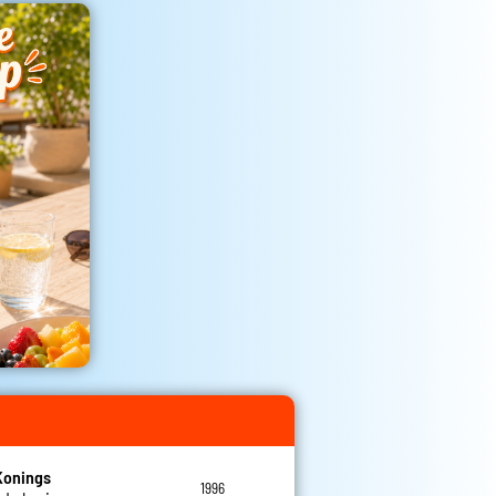
Konings
1996