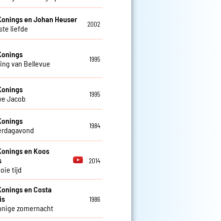
Konings en Johan Heuser
2002
ste liefde
Konings
1995
ing van Bellevue
Konings
1995
we Jacob
Konings
1984
erdagavond
Konings en Koos
s
2014
oie tijd
Konings en Costa
is
1986
nnige zomernacht