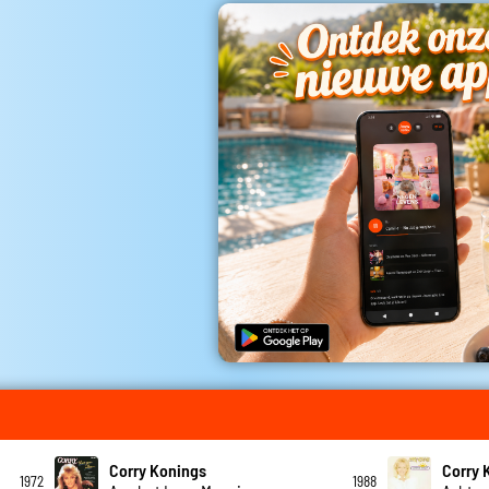
Corry Konings
Corry 
1972
1988