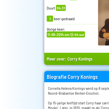
Duurt
04:31
1
keer gedraaid
Vorige keer:
11-06-2014 om 12:44 uur
Meer over:
Corry Konings
Biografie Corry Konings
Cornelia Helena Konings werd op 8 sept
Noord-Brabantse Berkel-Enschot.
Op 15-jarige leeftijd start Corry haar car
Mooks’. Later, in 1970, maakt ze als ‘Corr