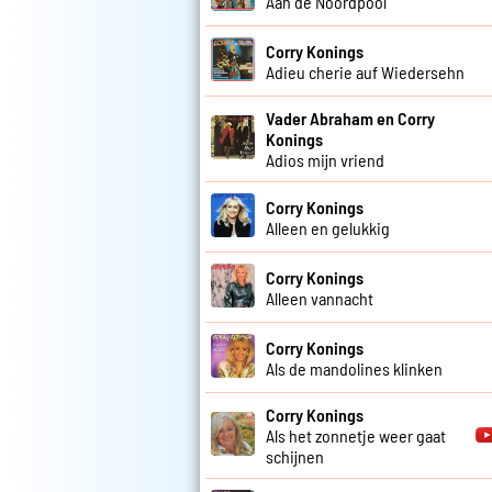
Aan de Noordpool
Corry Konings
Adieu cherie auf Wiedersehn
Vader Abraham en Corry
Konings
Adios mijn vriend
Corry Konings
Alleen en gelukkig
Corry Konings
Alleen vannacht
Corry Konings
Als de mandolines klinken
Corry Konings
Als het zonnetje weer gaat
schijnen