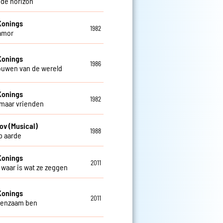
 de horizon
Konings
1982
amor
Konings
1986
rouwen van de wereld
Konings
1982
 maar vrienden
ov (Musical)
1988
op aarde
Konings
2011
t waar is wat ze zeggen
Konings
2011
 eenzaam ben