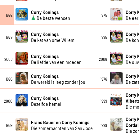
Corry Konings
Corry 
1992
1975
De beste wensen
De eer
Corry Konings
Corry 
1979
1995
De kat van ome Willem
De kon
Corry Konings
Corry 
2008
2008
De liefde van een moeder
De ou
Corry Konings
Corry 
1995
1976
De wereld is leeg zonder jou
De zat
Corry 
Corry Konings
Albert
2000
1999
Dezelfde hemel
Die mo
Corry 
Frans Bauer en Corry Konings
Cordal
1969
1999
Die zomernachten van San Jose
Die zo