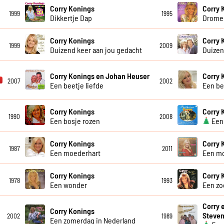
Corry Konings
Corry 
1999
1995
Dikkertje Dap
Dromen
Corry Konings
Corry 
1999
2009
Duizend keer aan jou gedacht
Duizen
Corry Konings en Johan Heuser
Corry 
2007
2002
Een beetje liefde
Een be
Corry Konings
Corry 
1990
2008
Een bosje rozen
Een 
Corry Konings
Corry 
1987
2011
Een moederhart
Een m
Corry Konings
Corry 
1978
1993
Een wonder
Een zo
Corry 
Corry Konings
Steve
2002
1989
Een zomerdag in Nederland