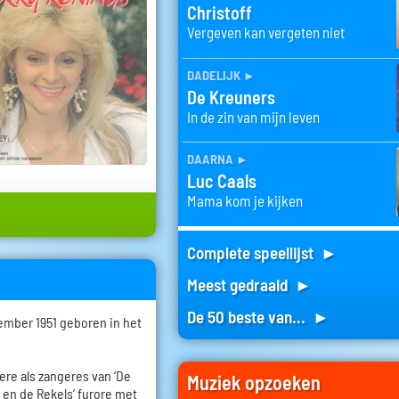
Christoff
Vergeven kan vergeten niet
dadelijk
►
De Kreuners
In de zin van mijn leven
daarna
►
Luc Caals
Mama kom je kijken
Complete speellijst ►
Meest gedraaid ►
De 50 beste van... ►
ember 1951 geboren in het
riere als zangeres van ‘De
Muziek opzoeken
y en de Rekels’ furore met