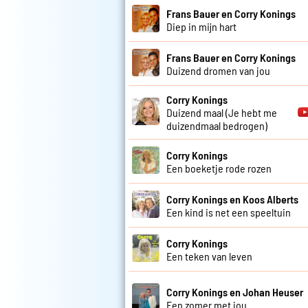
Frans Bauer en Corry Konings
Diep in mijn hart
Frans Bauer en Corry Konings
Duizend dromen van jou
Corry Konings
Duizend maal (Je hebt me
duizendmaal bedrogen)
Corry Konings
Een boeketje rode rozen
Corry Konings en Koos Alberts
Een kind is net een speeltuin
Corry Konings
Een teken van leven
Corry Konings en Johan Heuser
Een zomer met jou