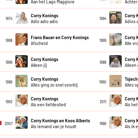
Aan het Lago Maggiore
Achter
Corry Konings
Corry 
1974
1994
Adio adio adio
Adios 
Frans Bauer en Corry Konings
Corry 
1998
1999
Afscheid
Alle v
Corry Konings
Corry 
1999
1988
Alleen jij
Alleen
Corry Konings
Tsjech
1996
1990
Alles ging zo snel voorbij
Alles 
Corry Konings
Corry 
1993
2011
Als een liefdeslied
Als he
Corry Konings en Koos Alberts
Corry 
2007
1986
Als iemand van je houdt
Als ik