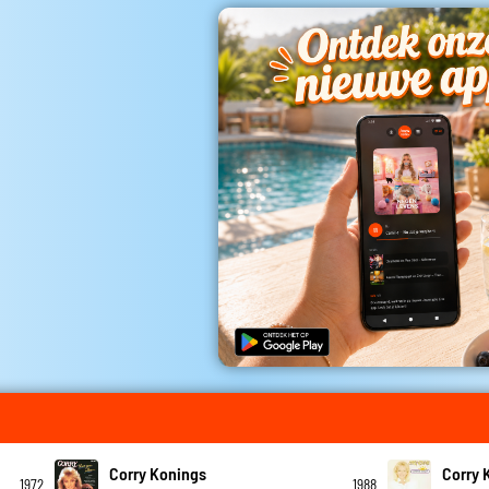
Corry Konings
Corry 
1972
1988