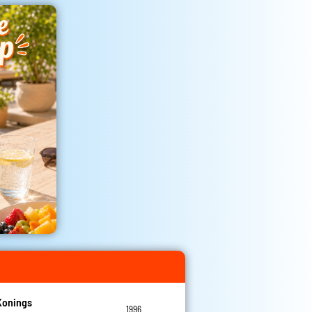
Konings
1996