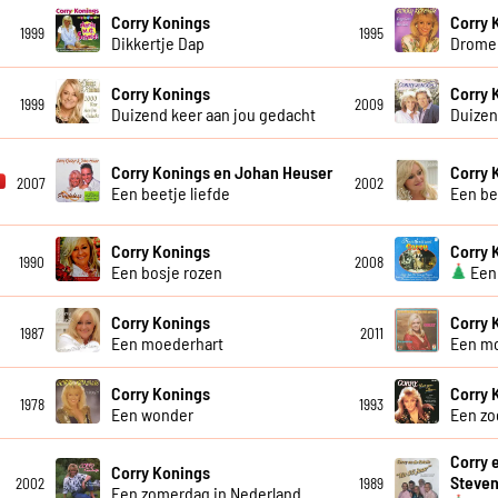
Corry Konings
Corry 
1999
1995
Dikkertje Dap
Dromen
Corry Konings
Corry 
1999
2009
Duizend keer aan jou gedacht
Duizen
Corry Konings en Johan Heuser
Corry 
2007
2002
Een beetje liefde
Een be
Corry Konings
Corry 
1990
2008
Een bosje rozen
Een 
Corry Konings
Corry 
1987
2011
Een moederhart
Een m
Corry Konings
Corry 
1978
1993
Een wonder
Een zo
Corry 
Corry Konings
Steve
2002
1989
Een zomerdag in Nederland