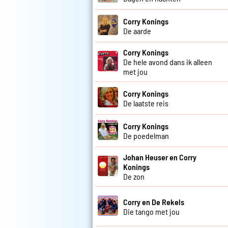
Corry Konings
De aarde
Corry Konings
De hele avond dans ik alleen
met jou
Corry Konings
De laatste reis
Corry Konings
De poedelman
Johan Heuser en Corry
Konings
De zon
Corry en De Rekels
Die tango met jou