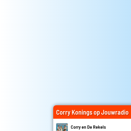
Corry Konings op Jouwradio
Corry en De Rekels