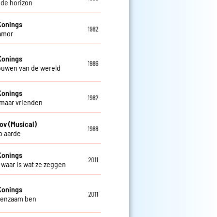
 de horizon
Konings
1982
amor
Konings
1986
rouwen van de wereld
Konings
1982
 maar vrienden
ov (Musical)
1988
op aarde
Konings
2011
t waar is wat ze zeggen
Konings
2011
 eenzaam ben