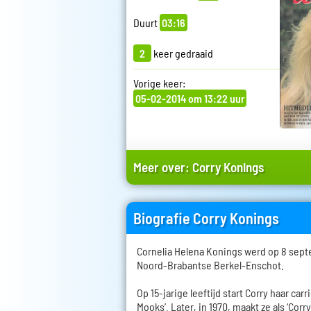
Duurt
03:16
2
keer gedraaid
Vorige keer:
05-02-2014 om 13:22 uur
Meer over:
Corry Konings
Biografie Corry Konings
Cornelia Helena Konings werd op 8 sept
Noord-Brabantse Berkel-Enschot.
Op 15-jarige leeftijd start Corry haar car
Mooks’. Later, in 1970, maakt ze als ‘Corr