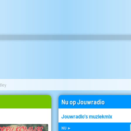
dley
Nu op Jouwradio
Jouwradio's muziekmix
nu
►