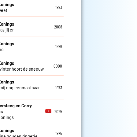
Konings
1993
weet
Konings
2008
as jij er
Konings
1976
no
Konings
0000
 winter hoort de sneeuw
Konings
mij nog eenmaal naar
1973
ersteeg en Corry
gs
2025
Konings
Konings
1975
eine gouden ringetje