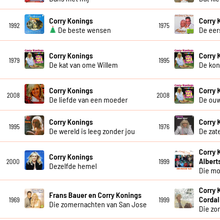
Corry Konings
Corry 
1992
1975
De beste wensen
De eer
Corry Konings
Corry 
1979
1995
De kat van ome Willem
De kon
Corry Konings
Corry 
2008
2008
De liefde van een moeder
De ou
Corry Konings
Corry 
1995
1976
De wereld is leeg zonder jou
De zat
Corry 
Corry Konings
Albert
2000
1999
Dezelfde hemel
Die mo
Corry 
Frans Bauer en Corry Konings
Cordal
1969
1999
Die zomernachten van San Jose
Die zo