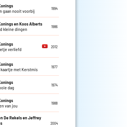
Konings
1994
 gaan nooit voorbij
Konings en Koos Alberts
1986
d kleine dingen
Konings
2012
etje verliefd
Konings
1977
kaartje met Kerstmis
Konings
1974
ooie dag
Konings
1988
en van jou
en De Rekels en Jeffrey
ns
2004