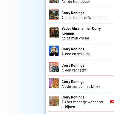
Aan de Noordpool
Corry Konings
Adieu cherie auf Wiedersehn
Vader Abraham en Corry
Konings
Adios mijn vriend
Corry Konings
Alleen en gelukkig
Corry Konings
Alleen vannacht
Corry Konings
Als de mandolines klinken
Corry Konings
Als het zonnetje weer gaat
schijnen