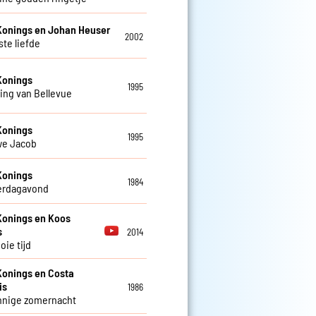
Konings en Johan Heuser
2002
ste liefde
Konings
1995
ing van Bellevue
Konings
1995
we Jacob
Konings
1984
erdagavond
Konings en Koos
s
2014
oie tijd
Konings en Costa
is
1986
nnige zomernacht