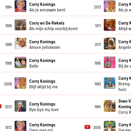
Corry Konings
Corry 
1984
2013
Als je eenzaam bent
Als je 
Corry en De Rekels
Corry 
1999
1971
Als mijn schip voorbij komt
Altijd w
Corry Konings
Corry 
1988
2011
Amore jeltskedei
Angeli
Corry Konings
Corry 
1988
1995
Bello
Bij de
Corry 
Corry Konings
Breng 
2008
1993
Blijf altijd bij me
huis
Sven V
Corry Konings
Konin
2013
1984
Bye bye my love
Corry 
Corry Konings
Corry 
1972
2005
Dans met mij
Dat kl