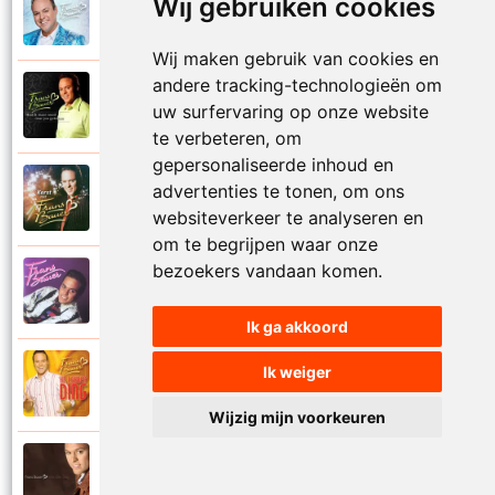
Wij gebruiken cookies
Frans Bauer
2018
Gooi die handen in de lucht
Wij maken gebruik van cookies en
andere tracking-technologieën om
Frans Bauer
2003
uw surfervaring op onze website
Had ik maar nooit naar jou gekeken
te verbeteren, om
gepersonaliseerde inhoud en
Frans Bauer
advertenties te tonen, om ons
2004
Hallelujah
websiteverkeer te analyseren en
om te begrijpen waar onze
bezoekers vandaan komen.
Frans Bauer
1995
Hasta la vista
Ik ga akkoord
Ik weiger
Frans Bauer
2004
He lekker ding
Wijzig mijn voorkeuren
Frans Bauer
2009
He Marie