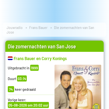
Jouwradio
Frans Bauer
Die zomernachten van San
Jose
Die zomernachten van San Jose
Frans Bauer en Corry Konings
Uitgebracht in
1999
Duurt
03:14
74
keer gedraaid
Vorige keer:
05-08-2026 om 20:02 uur