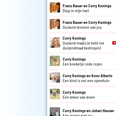
Frans Bauer en Corry Konings
Diep in mijn hart
Frans Bauer en Corry Konings
Duizend dromen van jou
Corry Konings
Duizend maal (Je hebt me
duizendmaal bedrogen)
Corry Konings
Een boeketje rode rozen
Corry Konings en Koos Alberts
Een kind is net een speeltuin
Corry Konings
Een teken van leven
Corry Konings en Johan Heuser
Een zomer met jou