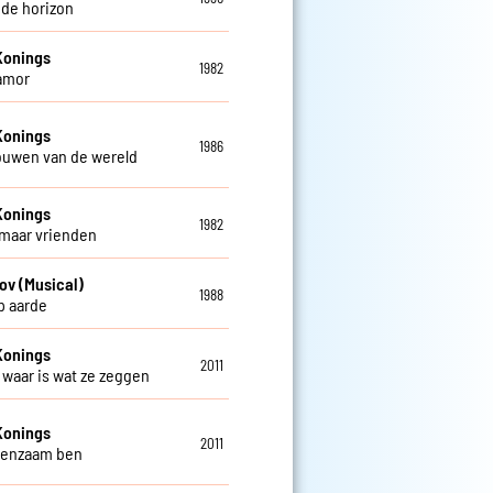
 de horizon
Konings
1982
amor
Konings
1986
rouwen van de wereld
Konings
1982
 maar vrienden
ov (Musical)
1988
op aarde
Konings
2011
t waar is wat ze zeggen
Konings
2011
 eenzaam ben