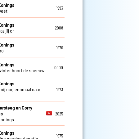
Konings
1993
weet
Konings
2008
as jij er
Konings
1976
no
Konings
0000
 winter hoort de sneeuw
Konings
mij nog eenmaal naar
1973
ersteeg en Corry
gs
2025
Konings
Konings
1975
eine gouden ringetje