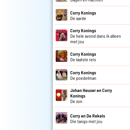
Corry Konings
De aarde
Corry Konings
De hele avond dans ik alleen
met jou
Corry Konings
De laatste reis
Corry Konings
De poedelman
Johan Heuser en Corry
Konings
De zon
Corry en De Rekels
Die tango met jou