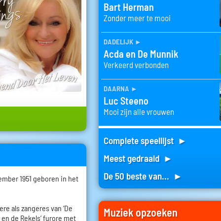
Bart Herman
Zonder meer te mooi
dadelijk
►
Acda en De Munnik
Verkeerd verbonden
daarna
►
Luc Steeno
Mooi zijn alle vrouwen
Complete speellijst ►
Meest gedraaid ►
De 50 beste van... ►
ember 1951 geboren in het
riere als zangeres van ‘De
Muziek opzoeken
y en de Rekels’ furore met