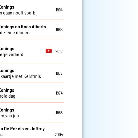
Konings
1994
 gaan nooit voorbij
Konings en Koos Alberts
1986
d kleine dingen
Konings
2012
etje verliefd
Konings
1977
kaartje met Kerstmis
Konings
1974
ooie dag
Konings
1988
en van jou
en De Rekels en Jeffrey
ns
2004