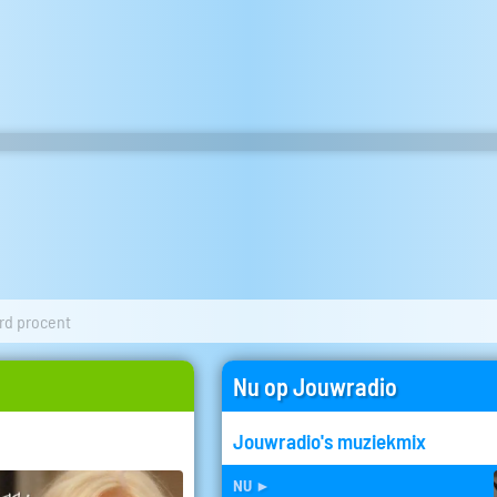
rd procent
Nu op Jouwradio
Jouwradio's muziekmix
nu
►