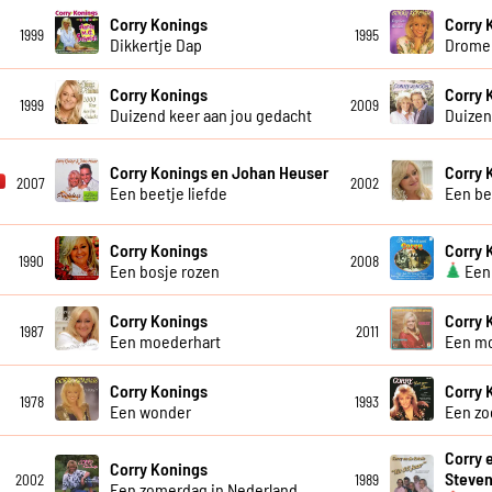
Corry Konings
Corry 
1999
1995
Dikkertje Dap
Dromen
Corry Konings
Corry 
1999
2009
Duizend keer aan jou gedacht
Duizen
Corry Konings en Johan Heuser
Corry 
2007
2002
Een beetje liefde
Een be
Corry Konings
Corry 
1990
2008
Een bosje rozen
Een 
Corry Konings
Corry 
1987
2011
Een moederhart
Een m
Corry Konings
Corry 
1978
1993
Een wonder
Een zo
Corry 
Corry Konings
Steve
2002
1989
Een zomerdag in Nederland