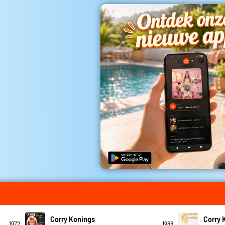
Corry Konings
Corry 
1972
1988