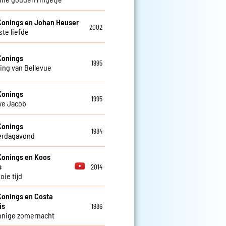
Konings en Johan Heuser
2002
ste liefde
Konings
1995
ing van Bellevue
Konings
1995
we Jacob
Konings
1984
erdagavond
Konings en Koos
s
2014
oie tijd
Konings en Costa
is
1986
nnige zomernacht