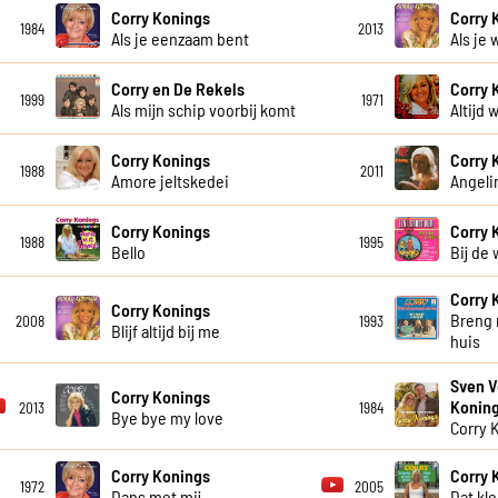
Corry Konings
Corry 
1984
2013
Als je eenzaam bent
Als je 
Corry en De Rekels
Corry 
1999
1971
Als mijn schip voorbij komt
Altijd w
Corry Konings
Corry 
1988
2011
Amore jeltskedei
Angeli
Corry Konings
Corry 
1988
1995
Bello
Bij de
Corry 
Corry Konings
Breng 
2008
1993
Blijf altijd bij me
huis
Sven V
Corry Konings
Konin
2013
1984
Bye bye my love
Corry 
Corry Konings
Corry 
1972
2005
Dans met mij
Dat kl