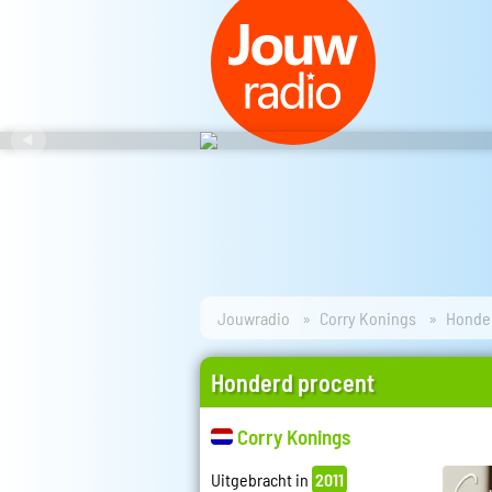
Jouwradio
Corry Konings
Honde
Honderd procent
Corry Konings
Uitgebracht in
2011