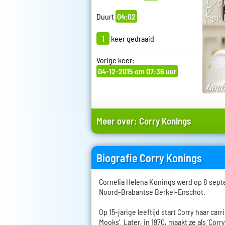
Duurt
04:02
1
keer gedraaid
Vorige keer:
04-12-2015 om 07:36 uur
Meer over:
Corry Konings
Biografie Corry Konings
Cornelia Helena Konings werd op 8 sept
Noord-Brabantse Berkel-Enschot.
Op 15-jarige leeftijd start Corry haar car
Mooks’. Later, in 1970, maakt ze als ‘Corr