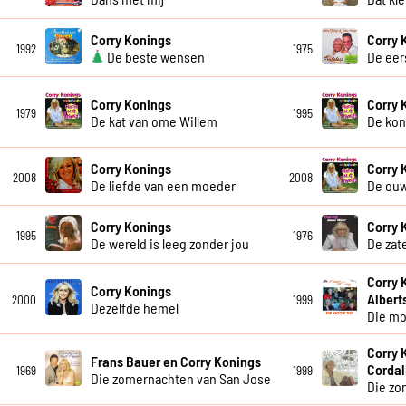
Corry Konings
Corry 
1992
1975
De beste wensen
De eer
Corry Konings
Corry 
1979
1995
De kat van ome Willem
De kon
Corry Konings
Corry 
2008
2008
De liefde van een moeder
De ou
Corry Konings
Corry 
1995
1976
De wereld is leeg zonder jou
De zat
Corry 
Corry Konings
Albert
2000
1999
Dezelfde hemel
Die mo
Corry 
Frans Bauer en Corry Konings
Cordal
1969
1999
Die zomernachten van San Jose
Die zo