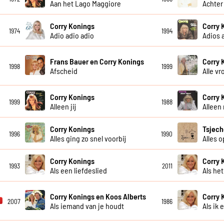
Aan het Lago Maggiore
Achter
Corry Konings
Corry 
1974
1994
Adio adio adio
Adios 
Frans Bauer en Corry Konings
Corry 
1998
1999
Afscheid
Alle v
Corry Konings
Corry 
1999
1988
Alleen jij
Alleen
Corry Konings
Tsjech
1996
1990
Alles ging zo snel voorbij
Alles 
Corry Konings
Corry 
1993
2011
Als een liefdeslied
Als he
Corry Konings en Koos Alberts
Corry 
2007
1986
Als iemand van je houdt
Als ik