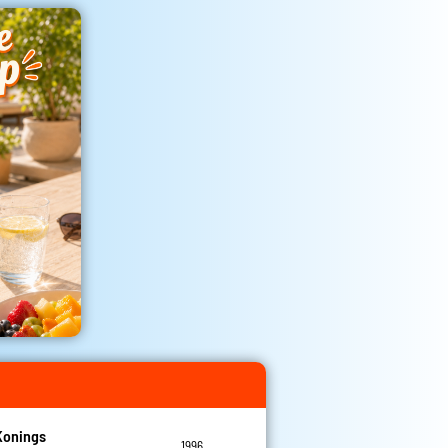
Konings
1996