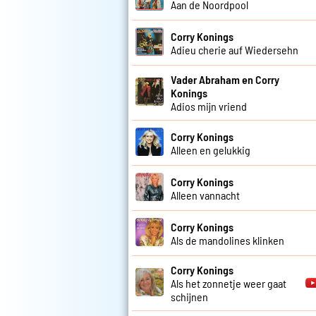
Aan de Noordpool
Corry Konings
Adieu cherie auf Wiedersehn
Vader Abraham en Corry
Konings
Adios mijn vriend
Corry Konings
Alleen en gelukkig
Corry Konings
Alleen vannacht
Corry Konings
Als de mandolines klinken
Corry Konings
Als het zonnetje weer gaat
schijnen