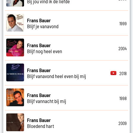
Bij jou vind ik de liefde
Frans Bauer
1999
Blijf je vanavond
Frans Bauer
2004
Blijf nog heel even
Frans Bauer
2018
Blijf vanavond heel even bij mij
Frans Bauer
1998
Blijf vannacht bij mij
Frans Bauer
2009
Bloedend hart