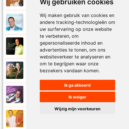
Wij gebruiken cookies
Goodbye my love
Wij maken gebruik van cookies en
Frans Bauer
andere tracking-technologieën om
2018
Gooi die handen in de lucht
uw surfervaring op onze website
te verbeteren, om
gepersonaliseerde inhoud en
Frans Bauer
2003
Had ik maar nooit naar jou gekeken
advertenties te tonen, om ons
websiteverkeer te analyseren en
om te begrijpen waar onze
Frans Bauer
bezoekers vandaan komen.
2004
Hallelujah
Ik ga akkoord
Frans Bauer
1995
Ik weiger
Hasta la vista
Wijzig mijn voorkeuren
Frans Bauer
2004
He lekker ding