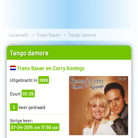
Jouwradio
Frans Bauer
Tango damore
Tango damore
Frans Bauer en Corry Konings
Uitgebracht in
1999
Duurt
03:25
3
keer gedraaid
Vorige keer:
07-04-2015 om 17:56 uur