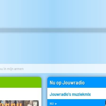
jou in mijn armen
Nu op Jouwradio
Jouwradio's muziekmix
nu
►