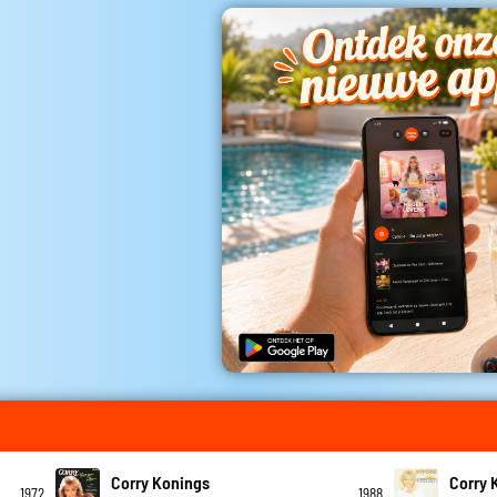
Corry Konings
Corry 
1972
1988