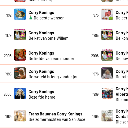
Corry Konings
Corry 
1992
1975
De beste wensen
De eer
Corry Konings
Corry 
1979
1995
De kat van ome Willem
De kon
Corry Konings
Corry 
2008
2008
De liefde van een moeder
De ou
Corry Konings
Corry 
1995
1976
De wereld is leeg zonder jou
De zat
Corry 
Corry Konings
Albert
2000
1999
Dezelfde hemel
Die mo
Corry 
Frans Bauer en Corry Konings
Cordal
1969
1999
Die zomernachten van San Jose
Die zo