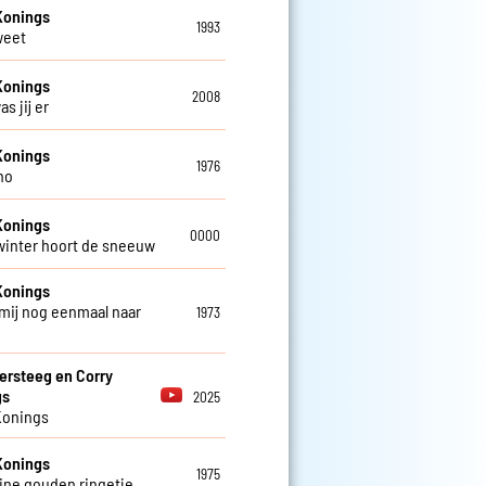
Konings
1993
weet
Konings
2008
as jij er
Konings
1976
no
Konings
0000
 winter hoort de sneeuw
Konings
mij nog eenmaal naar
1973
ersteeg en Corry
gs
2025
Konings
Konings
1975
eine gouden ringetje