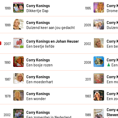
Corry Konings
Corry 
1999
1995
Dikkertje Dap
Dromen
Corry Konings
Corry 
1999
2009
Duizend keer aan jou gedacht
Duizen
Corry Konings en Johan Heuser
Corry 
2007
2002
Een beetje liefde
Een be
Corry Konings
Corry 
1990
2008
Een bosje rozen
Een 
Corry Konings
Corry 
1987
2011
Een moederhart
Een m
Corry Konings
Corry 
1978
1993
Een wonder
Een zo
Corry 
Corry Konings
Steve
2002
1989
Een zomerdag in Nederland