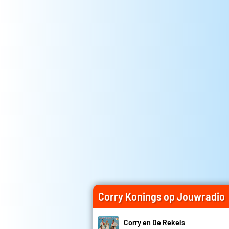
Corry Konings op Jouwradio
Corry en De Rekels