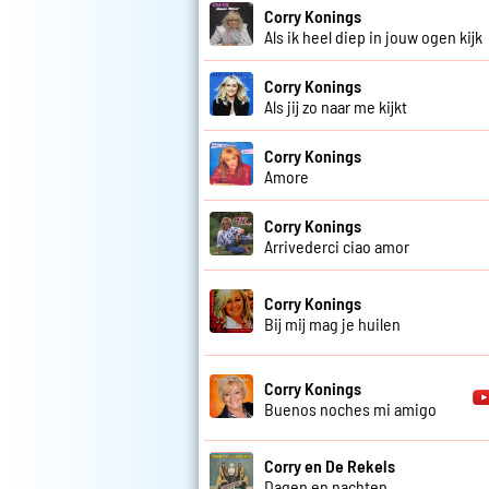
Corry Konings
Als ik heel diep in jouw ogen kijk
Corry Konings
Als jij zo naar me kijkt
Corry Konings
Amore
Corry Konings
Arrivederci ciao amor
Corry Konings
Bij mij mag je huilen
Corry Konings
Buenos noches mi amigo
Corry en De Rekels
Dagen en nachten