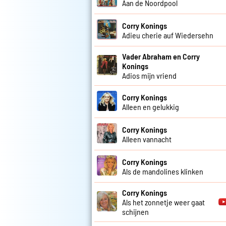
Aan de Noordpool
Corry Konings
Adieu cherie auf Wiedersehn
Vader Abraham en Corry
Konings
Adios mijn vriend
Corry Konings
Alleen en gelukkig
Corry Konings
Alleen vannacht
Corry Konings
Als de mandolines klinken
Corry Konings
Als het zonnetje weer gaat
schijnen