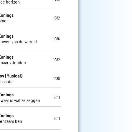
 de horizon
Konings
1982
amor
Konings
1986
rouwen van de wereld
Konings
1982
 maar vrienden
ov (Musical)
1988
op aarde
Konings
2011
t waar is wat ze zeggen
Konings
2011
 eenzaam ben