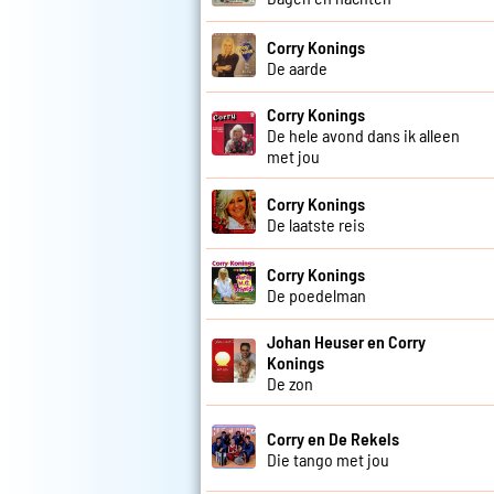
Corry Konings
De aarde
Corry Konings
De hele avond dans ik alleen
met jou
Corry Konings
De laatste reis
Corry Konings
De poedelman
Johan Heuser en Corry
Konings
De zon
Corry en De Rekels
Die tango met jou