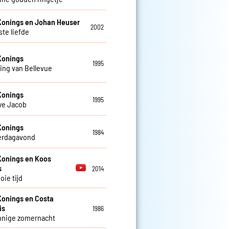
Konings en Johan Heuser
2002
ste liefde
Konings
1995
ing van Bellevue
Konings
1995
we Jacob
Konings
1984
erdagavond
Konings en Koos
s
2014
oie tijd
Konings en Costa
is
1986
nnige zomernacht