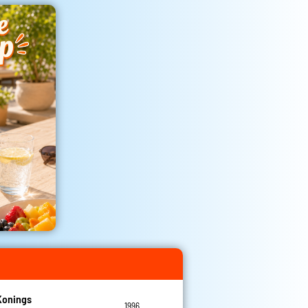
Konings
1996