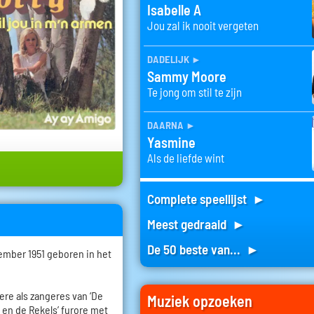
Isabelle A
Jou zal ik nooit vergeten
dadelijk
►
Sammy Moore
Te jong om stil te zijn
daarna
►
Yasmine
Als de liefde wint
Complete speellijst ►
Meest gedraaid ►
De 50 beste van... ►
ember 1951 geboren in het
riere als zangeres van ‘De
Muziek opzoeken
y en de Rekels’ furore met