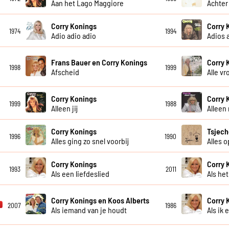
Aan het Lago Maggiore
Achter
Corry Konings
Corry 
1974
1994
Adio adio adio
Adios 
Frans Bauer en Corry Konings
Corry 
1998
1999
Afscheid
Alle v
Corry Konings
Corry 
1999
1988
Alleen jij
Alleen
Corry Konings
Tsjech
1996
1990
Alles ging zo snel voorbij
Alles 
Corry Konings
Corry 
1993
2011
Als een liefdeslied
Als he
Corry Konings en Koos Alberts
Corry 
2007
1986
Als iemand van je houdt
Als ik