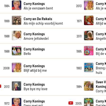
Corry Konings
Corry 
1984
2013
Als je eenzaam bent
Als je 
Corry en De Rekels
Corry 
1999
1971
Als mijn schip voorbij komt
Altijd w
Corry Konings
Corry 
1988
2011
Amore jeltskedei
Angeli
Corry Konings
Corry 
1988
1995
Bello
Bij de
Corry 
Corry Konings
Breng 
2008
1993
Blijf altijd bij me
huis
Sven V
Corry Konings
Konin
2013
1984
Bye bye my love
Corry 
Corry Konings
Corry 
1972
2005
Dans met mij
Dat kl