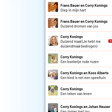
Frans Bauer en Corry Konings
Diep in mijn hart
Frans Bauer en Corry Konings
Duizend dromen van jou
Corry Konings
Duizend maal (Je hebt me
duizendmaal bedrogen)
Corry Konings
Een boeketje rode rozen
Corry Konings en Koos Alberts
Een kind is net een speeltuin
Corry Konings
Een teken van leven
Corry Konings en Johan Heuser
Een zomer met jou