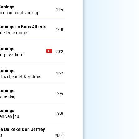
Konings
1994
 gaan nooit voorbij
Konings en Koos Alberts
1986
d kleine dingen
Konings
2012
etje verliefd
Konings
1977
kaartje met Kerstmis
Konings
1974
ooie dag
Konings
1988
en van jou
en De Rekels en Jeffrey
ns
2004