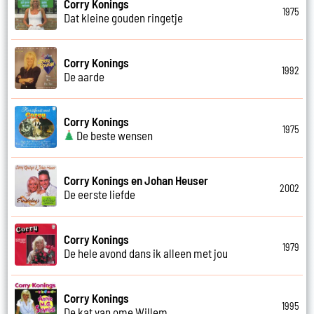
Corry Konings
1975
Dat kleine gouden ringetje
Corry Konings
1992
De aarde
Corry Konings
1975
De beste wensen
Corry Konings en Johan Heuser
2002
De eerste liefde
Corry Konings
1979
De hele avond dans ik alleen met jou
Corry Konings
1995
De kat van ome Willem