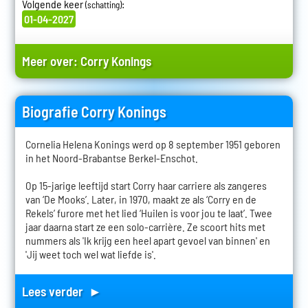
Volgende keer
:
(schatting)
01-04-2027
Meer over:
Corry Konings
Biografie Corry Konings
Cornelia Helena Konings werd op 8 september 1951 geboren
in het Noord-Brabantse Berkel-Enschot.
Op 15-jarige leeftijd start Corry haar carriere als zangeres
van ‘De Mooks’. Later, in 1970, maakt ze als ‘Corry en de
Rekels’ furore met het lied ‘Huilen is voor jou te laat’. Twee
jaar daarna start ze een solo-carrière. Ze scoort hits met
nummers als 'Ik krijg een heel apart gevoel van binnen' en
'Jij weet toch wel wat liefde is'.
Lees verder ►