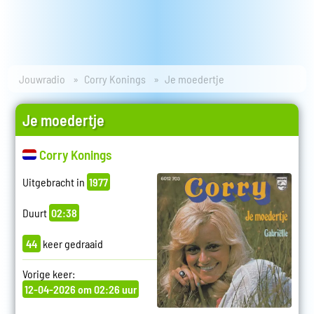
Jouwradio
Corry Konings
Je moedertje
Je moedertje
Corry Konings
Uitgebracht in
1977
Duurt
02:38
44
keer gedraaid
Vorige keer:
12-04-2026 om 02:26 uur