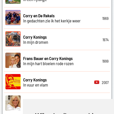
Corry en De Rekels
1969
In gedachten zie ik het kerkje weer
Corry Konings
1974
In mijn dromen
Frans Bauer en Corry Konings
1999
In mijn hart bloeien rode rozen
Corry Konings
2007
In vuur en vlam
Corry Konings
2011
Je hoeft me niet te bellen