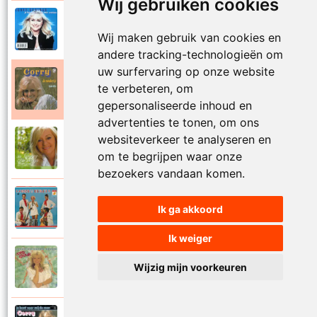
Wij gebruiken cookies
Corry Konings
1999
Je kan je leven nooit meer overdoen
Wij maken gebruik van cookies en
andere tracking-technologieën om
uw surfervaring op onze website
Corry Konings
te verbeteren, om
1977
Je moedertje
gepersonaliseerde inhoud en
advertenties te tonen, om ons
websiteverkeer te analyseren en
Corry Konings
2007
Jij
om te begrijpen waar onze
bezoekers vandaan komen.
Corry en De Rekels
Ik ga akkoord
1971
Jij bent een zeeman
Ik weiger
Corry Konings
Wijzig mijn voorkeuren
1990
Jij bent mijn alles