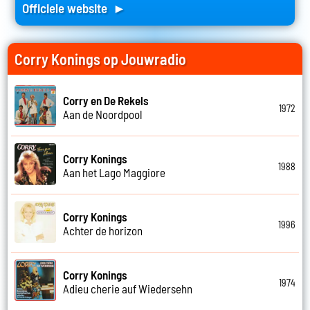
Officiele website ►
Corry Konings op Jouwradio
Corry en De Rekels
1972
Aan de Noordpool
Corry Konings
1988
Aan het Lago Maggiore
Corry Konings
1996
Achter de horizon
Corry Konings
1974
Adieu cherie auf Wiedersehn