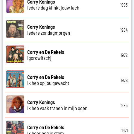
Corry Konings
1993
Iedere dag klinkt jouw lach
Corry Konings
1984
Iedere zondagmorgen
Corry en De Rekels
1972
Igorowitschj
Corry en De Rekels
1978
Ik heb op jou gewacht
Corry Konings
1985
Ik heb vaak tranen in mijn ogen
Corry en De Rekels
1971
Ik hoor nog je stem