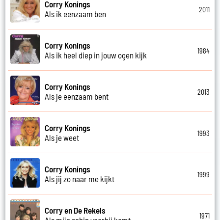
Corry Konings
2011
Als ik eenzaam ben
Corry Konings
1984
Als ik heel diep in jouw ogen kijk
Corry Konings
2013
Als je eenzaam bent
Corry Konings
1993
Als je weet
Corry Konings
1999
Als jij zo naar me kijkt
Corry en De Rekels
1971
Als mijn schip voorbij komt