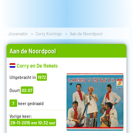
Jouwradio
Corry Konings
Aan de Noordpool
Aan de Noordpool
Corry en De Rekels
Uitgebracht in
1972
Duurt
02:07
7
keer gedraaid
Vorige keer:
29-11-2015 om 10:32 uur