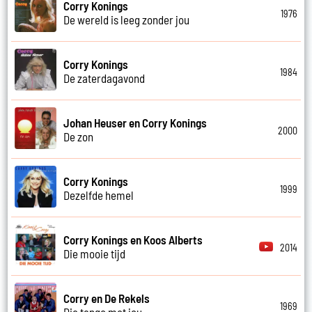
Corry Konings
1976
De wereld is leeg zonder jou
Corry Konings
1984
De zaterdagavond
Johan Heuser en Corry Konings
2000
De zon
Corry Konings
1999
Dezelfde hemel
Corry Konings en Koos Alberts
2014
Die mooie tijd
Corry en De Rekels
1969
Die tango met jou