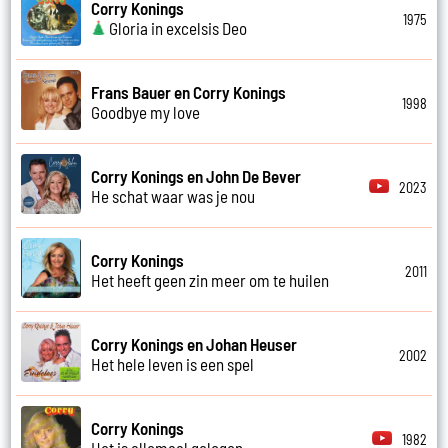
Corry Konings
1975
Gloria in excelsis Deo
Frans Bauer en Corry Konings
1998
Goodbye my love
Corry Konings en John De Bever
2023
He schat waar was je nou
Corry Konings
2011
Het heeft geen zin meer om te huilen
Corry Konings en Johan Heuser
2002
Het hele leven is een spel
Corry Konings
1982
Het is allemaal gelogen