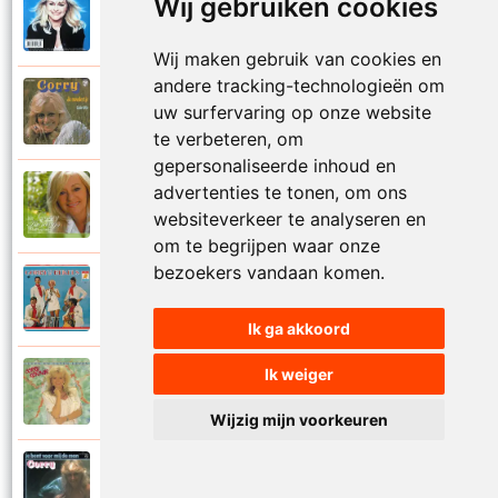
Wij gebruiken cookies
Corry Konings
1999
Je kan je leven nooit meer overdoen
Wij maken gebruik van cookies en
andere tracking-technologieën om
Corry Konings
uw surfervaring op onze website
1977
Je moedertje
te verbeteren, om
gepersonaliseerde inhoud en
advertenties te tonen, om ons
Corry Konings
2007
Jij
websiteverkeer te analyseren en
om te begrijpen waar onze
bezoekers vandaan komen.
Corry en De Rekels
1971
Jij bent een zeeman
Ik ga akkoord
Ik weiger
Corry Konings
1990
Jij bent mijn alles
Wijzig mijn voorkeuren
Corry Konings
1983
Jij bent voor mij de man