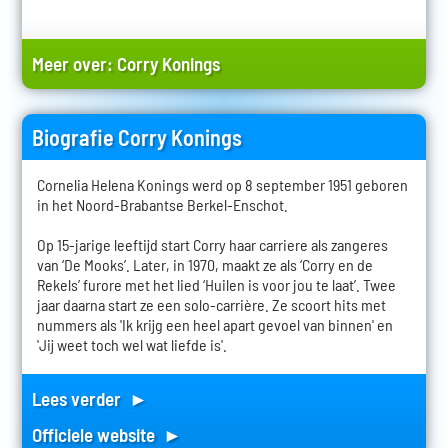
Meer over:
Corry Konings
Biografie Corry Konings
Cornelia Helena Konings werd op 8 september 1951 geboren
in het Noord-Brabantse Berkel-Enschot.
Op 15-jarige leeftijd start Corry haar carriere als zangeres
van ‘De Mooks’. Later, in 1970, maakt ze als ‘Corry en de
Rekels’ furore met het lied ‘Huilen is voor jou te laat’. Twee
jaar daarna start ze een solo-carrière. Ze scoort hits met
nummers als 'Ik krijg een heel apart gevoel van binnen' en
'Jij weet toch wel wat liefde is'.
Lees verder ►
Officiele website ►