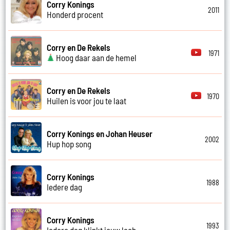
Corry Konings
2011
Honderd procent
Corry en De Rekels
1971
Hoog daar aan de hemel
Corry en De Rekels
1970
Huilen is voor jou te laat
Corry Konings en Johan Heuser
2002
Hup hop song
Corry Konings
1988
Iedere dag
Corry Konings
1993
Iedere dag klinkt jouw lach