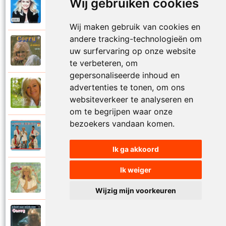
Wij gebruiken cookies
Corry Konings
1999
Je kan je leven nooit meer overdoen
Wij maken gebruik van cookies en
andere tracking-technologieën om
Corry Konings
uw surfervaring op onze website
1977
Je moedertje
te verbeteren, om
gepersonaliseerde inhoud en
advertenties te tonen, om ons
Corry Konings
2007
Jij
websiteverkeer te analyseren en
om te begrijpen waar onze
bezoekers vandaan komen.
Corry en De Rekels
1971
Jij bent een zeeman
Ik ga akkoord
Ik weiger
Corry Konings
1990
Jij bent mijn alles
Wijzig mijn voorkeuren
Corry Konings
1983
Jij bent voor mij de man