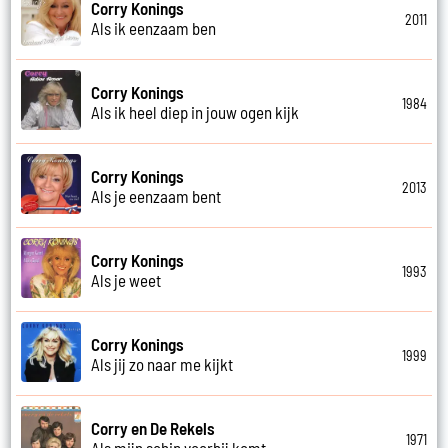
Corry Konings
2011
Als ik eenzaam ben
Corry Konings
1984
Als ik heel diep in jouw ogen kijk
Corry Konings
2013
Als je eenzaam bent
Corry Konings
1993
Als je weet
Corry Konings
1999
Als jij zo naar me kijkt
Corry en De Rekels
1971
Als mijn schip voorbij komt