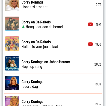
Corry Konings
2011
Honderd procent
Corry en De Rekels
1971
Hoog daar aan de hemel
Corry en De Rekels
1970
Huilen is voor jou te laat
Corry Konings en Johan Heuser
2002
Hup hop song
Corry Konings
1988
Iedere dag
Corry Konings
1993
Iedere dag klinkt jouw lach