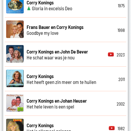
Corry Konings
1975
Gloria in excelsis Deo
Frans Bauer en Corry Konings
1998
Goodbye my love
Corry Konings en John De Bever
2023
He schat waar was je nou
Corry Konings
2011
Het heeft geen zin meer om te huilen
Corry Konings en Johan Heuser
2002
Het hele leven is een spel
Corry Konings
1982
Het is allemaal gelogen