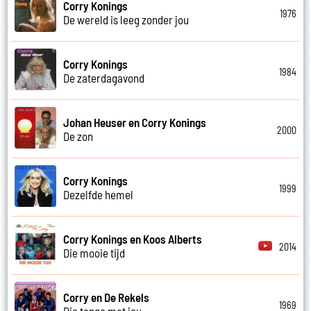
Corry Konings
1976
De wereld is leeg zonder jou
Corry Konings
1984
De zaterdagavond
Johan Heuser en Corry Konings
2000
De zon
Corry Konings
1999
Dezelfde hemel
Corry Konings en Koos Alberts
2014
Die mooie tijd
Corry en De Rekels
1969
Die tango met jou