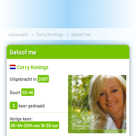
Jouwradio
Corry Konings
Geloof me
Geloof me
Corry Konings
Uitgebracht in
2007
Duurt
03:46
3
keer gedraaid
Vorige keer:
05-04-2014 om 18:30 uur