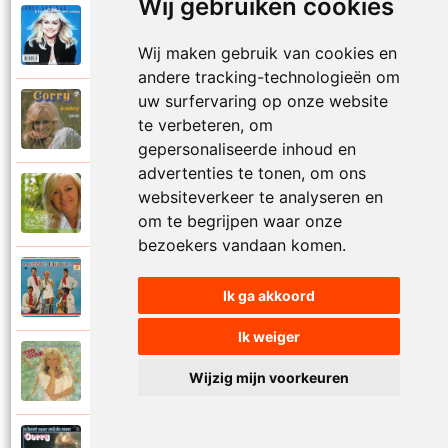
Wij gebruiken cookies
Corry Konings
1999
Je kan je leven nooit meer overdoen
Wij maken gebruik van cookies en
andere tracking-technologieën om
uw surfervaring op onze website
Corry Konings
1977
te verbeteren, om
Je moedertje
gepersonaliseerde inhoud en
advertenties te tonen, om ons
Corry Konings
websiteverkeer te analyseren en
2007
Jij
om te begrijpen waar onze
bezoekers vandaan komen.
Corry en De Rekels
1971
Ik ga akkoord
Jij bent een zeeman
Ik weiger
Corry Konings
1990
Wijzig mijn voorkeuren
Jij bent mijn alles
Corry Konings