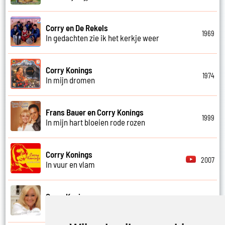
Corry en De Rekels
1969
In gedachten zie ik het kerkje weer
Corry Konings
1974
In mijn dromen
Frans Bauer en Corry Konings
1999
In mijn hart bloeien rode rozen
Corry Konings
2007
In vuur en vlam
Corry Konings
2011
Je hoeft me niet te bellen