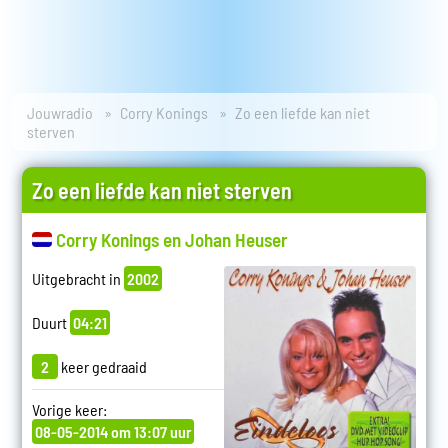
Jouwradio
Corry Konings
Zo een liefde kan niet
sterven
Zo een liefde kan niet sterven
Corry Konings en Johan Heuser
Uitgebracht in
2002
Duurt
04:21
2
keer gedraaid
Vorige keer:
08-05-2014 om 13:07 uur