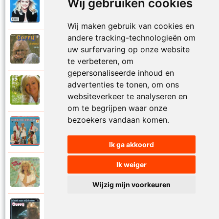
Wij gebruiken cookies
Corry Konings
1999
Je kan je leven nooit meer overdoen
Wij maken gebruik van cookies en
andere tracking-technologieën om
Corry Konings
uw surfervaring op onze website
1977
Je moedertje
te verbeteren, om
gepersonaliseerde inhoud en
advertenties te tonen, om ons
Corry Konings
2007
Jij
websiteverkeer te analyseren en
om te begrijpen waar onze
bezoekers vandaan komen.
Corry en De Rekels
1971
Jij bent een zeeman
Ik ga akkoord
Ik weiger
Corry Konings
1990
Jij bent mijn alles
Wijzig mijn voorkeuren
Corry Konings
1983
Jij bent voor mij de man