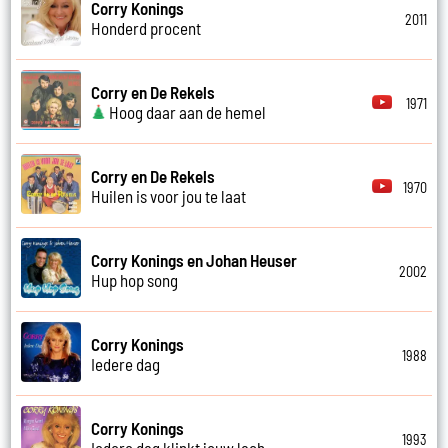
Corry Konings
2011
Honderd procent
Corry en De Rekels
1971
Hoog daar aan de hemel
Corry en De Rekels
1970
Huilen is voor jou te laat
Corry Konings en Johan Heuser
2002
Hup hop song
Corry Konings
1988
Iedere dag
Corry Konings
1993
Iedere dag klinkt jouw lach