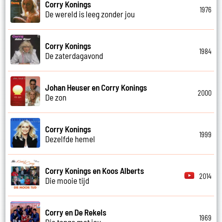
Corry Konings
1976
De wereld is leeg zonder jou
Corry Konings
1984
De zaterdagavond
Johan Heuser en Corry Konings
2000
De zon
Corry Konings
1999
Dezelfde hemel
Corry Konings en Koos Alberts
2014
Die mooie tijd
Corry en De Rekels
1969
Die tango met jou