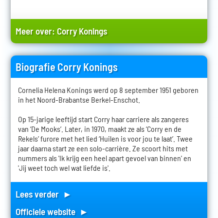
Meer over:
Corry Konings
Biografie Corry Konings
Cornelia Helena Konings werd op 8 september 1951 geboren
in het Noord-Brabantse Berkel-Enschot.
Op 15-jarige leeftijd start Corry haar carriere als zangeres
van ‘De Mooks’. Later, in 1970, maakt ze als ‘Corry en de
Rekels’ furore met het lied ‘Huilen is voor jou te laat’. Twee
jaar daarna start ze een solo-carrière. Ze scoort hits met
nummers als 'Ik krijg een heel apart gevoel van binnen' en
'Jij weet toch wel wat liefde is'.
Lees verder ►
Officiele website ►