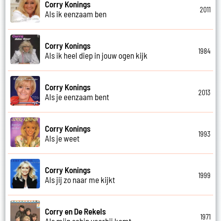
Corry Konings
2011
Als ik eenzaam ben
Corry Konings
1984
Als ik heel diep in jouw ogen kijk
Corry Konings
2013
Als je eenzaam bent
Corry Konings
1993
Als je weet
Corry Konings
1999
Als jij zo naar me kijkt
Corry en De Rekels
1971
Als mijn schip voorbij komt