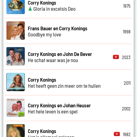
Corry Konings
1975
Gloria in excelsis Deo
Frans Bauer en Corry Konings
1998
Goodbye my love
Corry Konings en John De Bever
2023
He schat waar was je nou
Corry Konings
2011
Het heeft geen zin meer om te huilen
Corry Konings en Johan Heuser
2002
Het hele leven is een spel
Corry Konings
1982
Het is allemaal gelogen