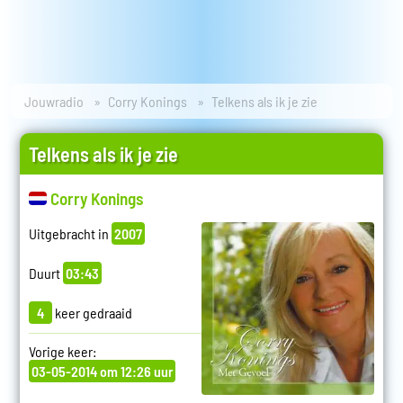
Jouwradio
Corry Konings
Telkens als ik je zie
Telkens als ik je zie
Corry Konings
Uitgebracht in
2007
Duurt
03:43
4
keer gedraaid
Vorige keer:
03-05-2014 om 12:26 uur