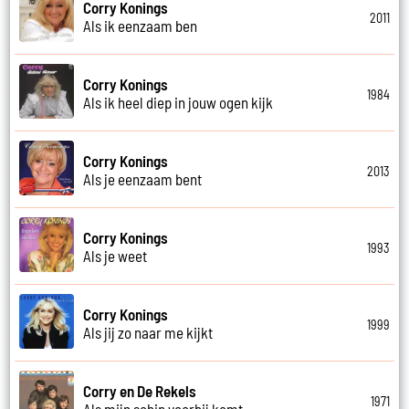
Corry Konings
2011
Als ik eenzaam ben
Corry Konings
1984
Als ik heel diep in jouw ogen kijk
Corry Konings
2013
Als je eenzaam bent
Corry Konings
1993
Als je weet
Corry Konings
1999
Als jij zo naar me kijkt
Corry en De Rekels
1971
Als mijn schip voorbij komt