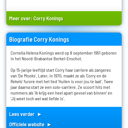
Meer over:
Corry Konings
Biografie Corry Konings
Cornelia Helena Konings werd op 8 september 1951 geboren
in het Noord-Brabantse Berkel-Enschot.
Op 15-jarige leeftijd start Corry haar carriere als zangeres
van ‘De Mooks’. Later, in 1970, maakt ze als ‘Corry en de
Rekels’ furore met het lied ‘Huilen is voor jou te laat’. Twee
jaar daarna start ze een solo-carrière. Ze scoort hits met
nummers als 'Ik krijg een heel apart gevoel van binnen' en
'Jij weet toch wel wat liefde is'.
Lees verder ►
Officiele website ►