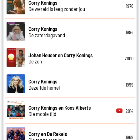
Corry Konings
1976
De wereld is leeg zonder jou
Corry Konings
1984
De zaterdagavond
Johan Heuser en Corry Konings
2000
De zon
Corry Konings
1999
Dezelfde hemel
Corry Konings en Koos Alberts
2014
Die mooie tijd
Corry en De Rekels
1969
Die tango met jou