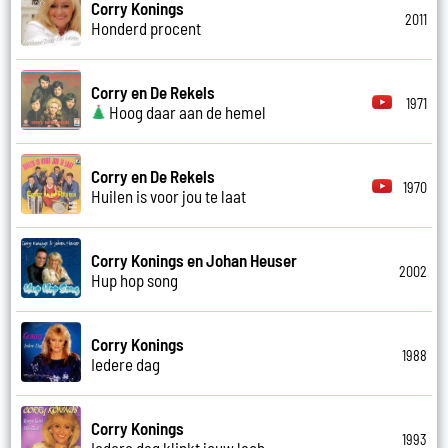
Corry Konings
2011
Honderd procent
Corry en De Rekels
1971
Hoog daar aan de hemel
Corry en De Rekels
1970
Huilen is voor jou te laat
Corry Konings en Johan Heuser
2002
Hup hop song
Corry Konings
1988
Iedere dag
Corry Konings
1993
Iedere dag klinkt jouw lach