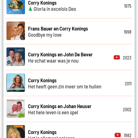
Corry Konings
1975
Gloria in excelsis Deo
Frans Bauer en Corry Konings
1998
Goodbye my love
Corry Konings en John De Bever
2023
He schat waar was je nou
Corry Konings
2011
Het heeft geen zin meer om te huilen
Corry Konings en Johan Heuser
2002
Het hele leven is een spel
Corry Konings
1982
Het is allemaal gelogen