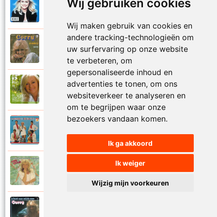
Wij gebruiken cookies
Corry Konings
1999
Je kan je leven nooit meer overdoen
Wij maken gebruik van cookies en
andere tracking-technologieën om
Corry Konings
uw surfervaring op onze website
1977
Je moedertje
te verbeteren, om
gepersonaliseerde inhoud en
advertenties te tonen, om ons
Corry Konings
2007
Jij
websiteverkeer te analyseren en
om te begrijpen waar onze
bezoekers vandaan komen.
Corry en De Rekels
1971
Jij bent een zeeman
Ik ga akkoord
Ik weiger
Corry Konings
1990
Jij bent mijn alles
Wijzig mijn voorkeuren
Corry Konings
1983
Jij bent voor mij de man