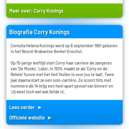
Meer over:
Corry Konings
Biografie Corry Konings
Cornelia Helena Konings werd op 8 september 1951 geboren
in het Noord-Brabantse Berkel-Enschot.
Op 15-jarige leeftijd start Corry haar carriere als zangeres
van ‘De Mooks’. Later, in 1970, maakt ze als ‘Corry en de
Rekels’ furore met het lied ‘Huilen is voor jou te laat’. Twee
jaar daarna start ze een solo-carrière. Ze scoort hits met
nummers als 'Ik krijg een heel apart gevoel van binnen' en
'Jij weet toch wel wat liefde is'.
Lees verder ►
Officiele website ►