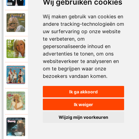
Je kan je leven nooit meer overdoen
Wij gebruiken cookies
Wij maken gebruik van cookies en
Corry Konings
andere tracking-technologieën om
1977
Je moedertje
uw surfervaring op onze website
te verbeteren, om
Corry Konings
gepersonaliseerde inhoud en
2007
Jij
advertenties te tonen, om ons
websiteverkeer te analyseren en
om te begrijpen waar onze
Corry en De Rekels
bezoekers vandaan komen.
1971
Jij bent een zeeman
Ik ga akkoord
Corry Konings
1990
Jij bent mijn alles
Ik weiger
Wijzig mijn voorkeuren
Corry Konings
1983
Jij bent voor mij de man