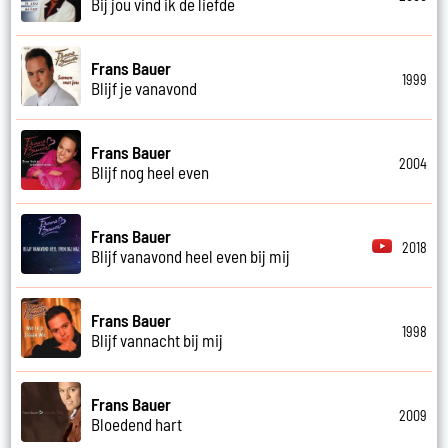
Bij jou vind ik de liefde
Frans Bauer
1999
Blijf je vanavond
Frans Bauer
2004
Blijf nog heel even
Frans Bauer
2018
Blijf vanavond heel even bij mij
Frans Bauer
1998
Blijf vannacht bij mij
Frans Bauer
2009
Bloedend hart