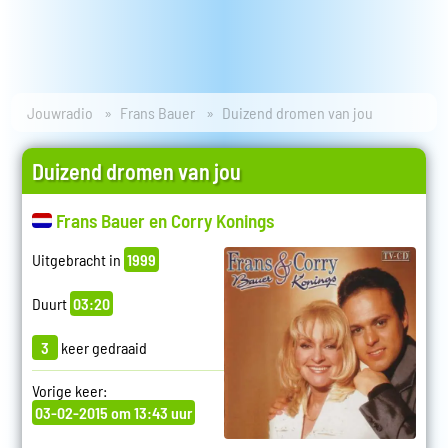
Jouwradio
Frans Bauer
Duizend dromen van jou
Duizend dromen van jou
Frans Bauer en Corry Konings
Uitgebracht in
1999
Duurt
03:20
3
keer gedraaid
Vorige keer:
03-02-2015 om 13:43 uur