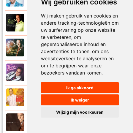
Wij gebruiken cookies
Gooi die handen in de lucht
Wij maken gebruik van cookies en
Frans Bauer
andere tracking-technologieën om
2003
Had ik maar nooit naar jou gekeken
uw surfervaring op onze website
te verbeteren, om
gepersonaliseerde inhoud en
Frans Bauer
2004
Hallelujah
advertenties te tonen, om ons
websiteverkeer te analyseren en
om te begrijpen waar onze
Frans Bauer
bezoekers vandaan komen.
1995
Hasta la vista
Ik ga akkoord
Frans Bauer
2004
Ik weiger
He lekker ding
Wijzig mijn voorkeuren
Frans Bauer
2009
He Marie