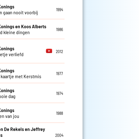
Konings
1994
 gaan nooit voorbij
Konings en Koos Alberts
1986
d kleine dingen
Konings
2012
etje verliefd
Konings
1977
kaartje met Kerstmis
Konings
1974
ooie dag
Konings
1988
en van jou
en De Rekels en Jeffrey
ns
2004