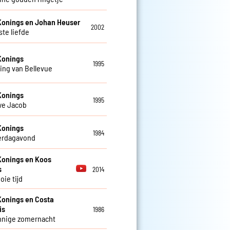
Konings en Johan Heuser
2002
ste liefde
Konings
1995
ing van Bellevue
Konings
1995
we Jacob
Konings
1984
erdagavond
Konings en Koos
s
2014
oie tijd
Konings en Costa
is
1986
nnige zomernacht