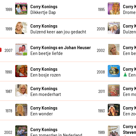
Corry Konings
Corry 
1999
1995
Dikkertje Dap
Dromen
Corry Konings
Corry 
1999
2009
Duizend keer aan jou gedacht
Duizen
Corry Konings en Johan Heuser
Corry 
2007
2002
Een beetje liefde
Een be
Corry Konings
Corry 
1990
2008
Een bosje rozen
Een 
Corry Konings
Corry 
1987
2011
Een moederhart
Een m
Corry Konings
Corry 
1978
1993
Een wonder
Een zo
Corry 
Corry Konings
Steve
2002
1989
Een zomerdag in Nederland