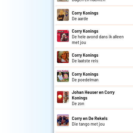
Corry Konings
De aarde
Corry Konings
De hele avond dans ik alleen
met jou
Corry Konings
De laatste reis
Corry Konings
De poedelman
Johan Heuser en Corry
Konings
De zon
Corry en De Rekels
Die tango met jou