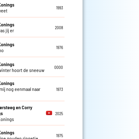
Konings
1993
weet
Konings
2008
as jij er
Konings
1976
no
Konings
0000
 winter hoort de sneeuw
Konings
mij nog eenmaal naar
1973
ersteeg en Corry
gs
2025
Konings
Konings
1975
eine gouden ringetje