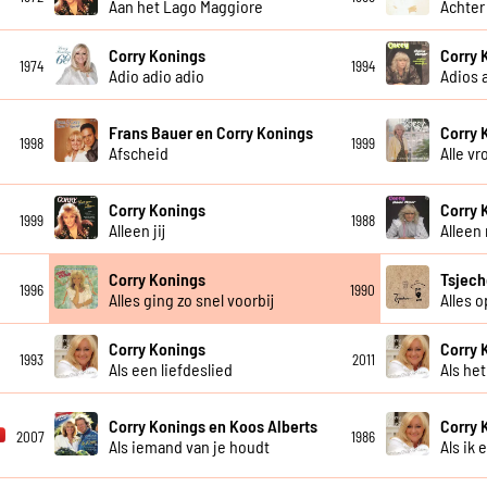
Aan het Lago Maggiore
Achter
Corry Konings
Corry 
1974
1994
Adio adio adio
Adios 
Frans Bauer en Corry Konings
Corry 
1998
1999
Afscheid
Alle v
Corry Konings
Corry 
1999
1988
Alleen jij
Alleen
Corry Konings
Tsjech
1996
1990
Alles ging zo snel voorbij
Alles 
Corry Konings
Corry 
1993
2011
Als een liefdeslied
Als he
Corry Konings en Koos Alberts
Corry 
2007
1986
Als iemand van je houdt
Als ik