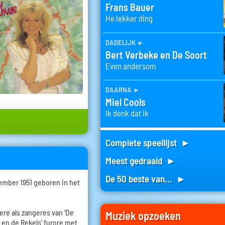
Frans Bauer
He lekker ding
dadelijk
►
Bert Verbeke en De Soort
Even andersom
daarna
►
Miel Cools
Ik denk dat ik
Complete speellijst ►
Meest gedraaid ►
De 50 beste van... ►
ember 1951 geboren in het
riere als zangeres van ‘De
Muziek opzoeken
y en de Rekels’ furore met