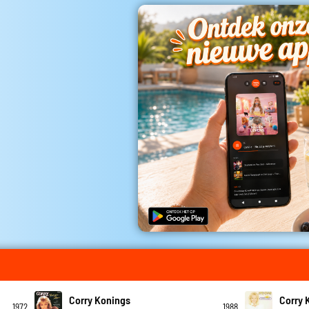
Corry Konings
Corry 
1972
1988