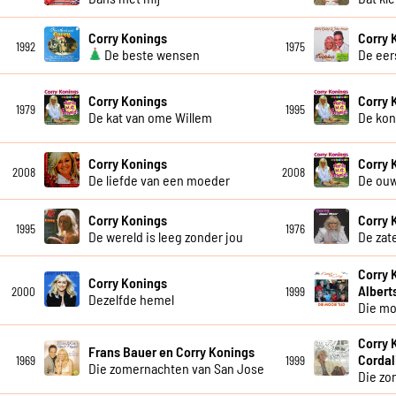
Corry Konings
Corry 
1992
1975
De beste wensen
De eer
Corry Konings
Corry 
1979
1995
De kat van ome Willem
De kon
Corry Konings
Corry 
2008
2008
De liefde van een moeder
De ou
Corry Konings
Corry 
1995
1976
De wereld is leeg zonder jou
De zat
Corry 
Corry Konings
Albert
2000
1999
Dezelfde hemel
Die mo
Corry 
Frans Bauer en Corry Konings
Cordal
1969
1999
Die zomernachten van San Jose
Die zo