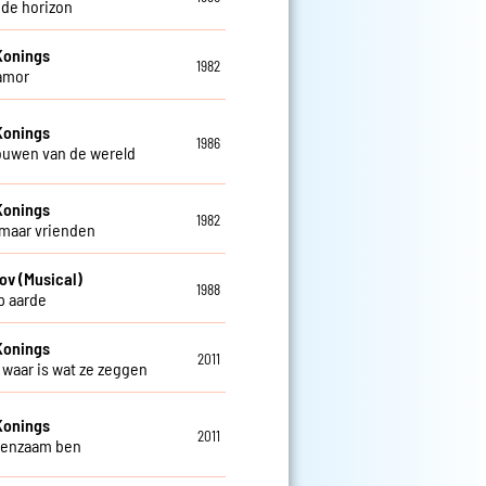
 de horizon
Konings
1982
amor
Konings
1986
rouwen van de wereld
Konings
1982
 maar vrienden
ov (Musical)
1988
op aarde
Konings
2011
t waar is wat ze zeggen
Konings
2011
 eenzaam ben