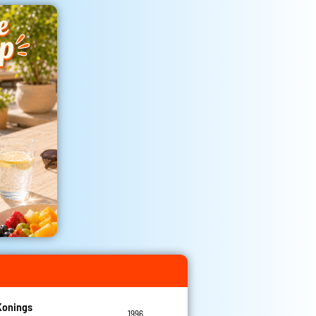
Konings
1996