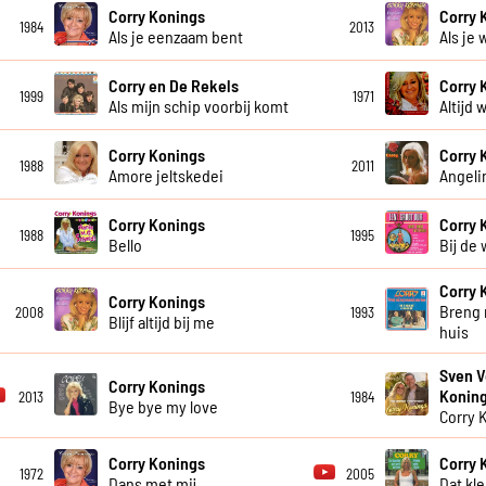
Corry Konings
Corry 
1984
2013
Als je eenzaam bent
Als je 
Corry en De Rekels
Corry 
1999
1971
Als mijn schip voorbij komt
Altijd w
Corry Konings
Corry 
1988
2011
Amore jeltskedei
Angeli
Corry Konings
Corry 
1988
1995
Bello
Bij de
Corry 
Corry Konings
Breng 
2008
1993
Blijf altijd bij me
huis
Sven V
Corry Konings
Konin
2013
1984
Bye bye my love
Corry 
Corry Konings
Corry 
1972
2005
Dans met mij
Dat kl