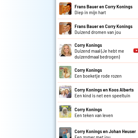
Frans Bauer en Corry Konings
Diep in mijn hart
Frans Bauer en Corry Konings
Duizend dromen van jou
Corry Konings
Duizend maal (Je hebt me
duizendmaal bedrogen)
Corry Konings
Een boeketje rode rozen
Corry Konings en Koos Alberts
Een kind is net een speeltuin
Corry Konings
Een teken van leven
Corry Konings en Johan Heuser
Een zomer met jou