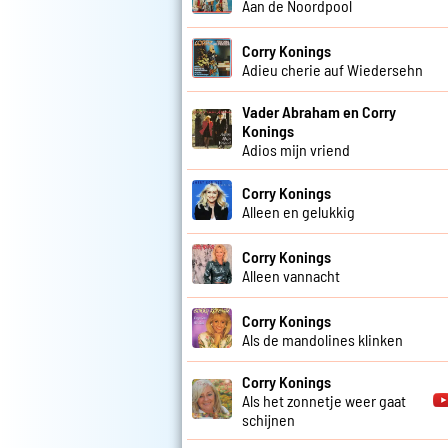
Aan de Noordpool
Corry Konings
Adieu cherie auf Wiedersehn
Vader Abraham en Corry
Konings
Adios mijn vriend
Corry Konings
Alleen en gelukkig
Corry Konings
Alleen vannacht
Corry Konings
Als de mandolines klinken
Corry Konings
Als het zonnetje weer gaat
schijnen