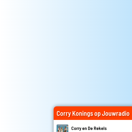
Corry Konings op Jouwradio
Corry en De Rekels