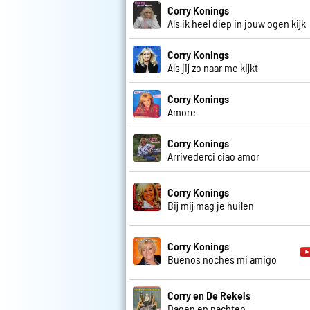
Corry Konings
Als ik heel diep in jouw ogen kijk
Corry Konings
Als jij zo naar me kijkt
Corry Konings
Amore
Corry Konings
Arrivederci ciao amor
Corry Konings
Bij mij mag je huilen
Corry Konings
Buenos noches mi amigo
Corry en De Rekels
Dagen en nachten