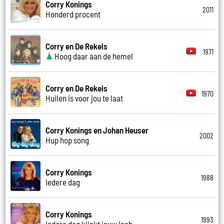
Corry Konings
2011
Honderd procent
Corry en De Rekels
1971
Hoog daar aan de hemel
Corry en De Rekels
1970
Huilen is voor jou te laat
Corry Konings en Johan Heuser
2002
Hup hop song
Corry Konings
1988
Iedere dag
Corry Konings
1993
Iedere dag klinkt jouw lach