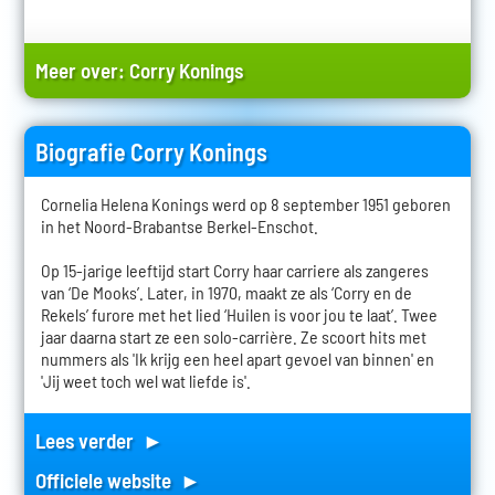
Meer over:
Corry Konings
Biografie Corry Konings
Cornelia Helena Konings werd op 8 september 1951 geboren
in het Noord-Brabantse Berkel-Enschot.
Op 15-jarige leeftijd start Corry haar carriere als zangeres
van ‘De Mooks’. Later, in 1970, maakt ze als ‘Corry en de
Rekels’ furore met het lied ‘Huilen is voor jou te laat’. Twee
jaar daarna start ze een solo-carrière. Ze scoort hits met
nummers als 'Ik krijg een heel apart gevoel van binnen' en
'Jij weet toch wel wat liefde is'.
Lees verder ►
Officiele website ►