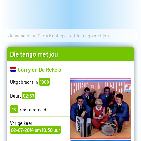
Jouwradio
Corry Konings
Die tango met jou
Die tango met jou
Corry en De Rekels
Uitgebracht in
1969
Duurt
02:57
15
keer gedraaid
Vorige keer:
02-07-2014 om 10:30 uur