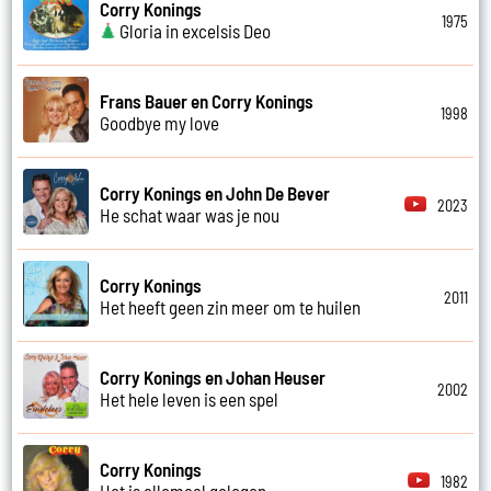
Corry Konings
1975
Gloria in excelsis Deo
Frans Bauer en Corry Konings
1998
Goodbye my love
Corry Konings en John De Bever
2023
He schat waar was je nou
Corry Konings
2011
Het heeft geen zin meer om te huilen
Corry Konings en Johan Heuser
2002
Het hele leven is een spel
Corry Konings
1982
Het is allemaal gelogen