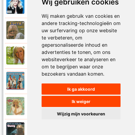
Wij gebruiken cookies
Corry Konings
1999
Je kan je leven nooit meer overdoen
Wij maken gebruik van cookies en
andere tracking-technologieën om
Corry Konings
uw surfervaring op onze website
1977
Je moedertje
te verbeteren, om
gepersonaliseerde inhoud en
advertenties te tonen, om ons
Corry Konings
2007
Jij
websiteverkeer te analyseren en
om te begrijpen waar onze
bezoekers vandaan komen.
Corry en De Rekels
1971
Jij bent een zeeman
Ik ga akkoord
Ik weiger
Corry Konings
1990
Jij bent mijn alles
Wijzig mijn voorkeuren
Corry Konings
1983
Jij bent voor mij de man