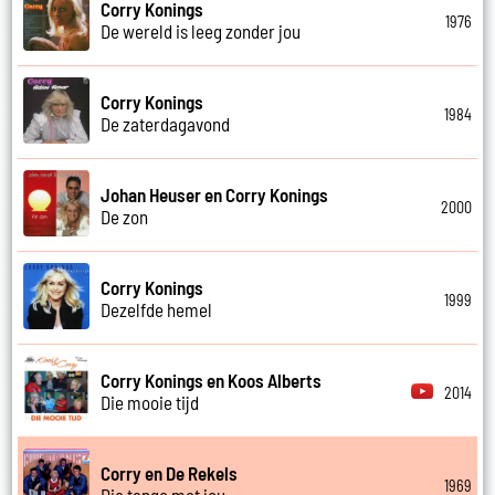
Corry Konings
1976
De wereld is leeg zonder jou
Corry Konings
1984
De zaterdagavond
Johan Heuser en Corry Konings
2000
De zon
Corry Konings
1999
Dezelfde hemel
Corry Konings en Koos Alberts
2014
Die mooie tijd
Corry en De Rekels
1969
Die tango met jou