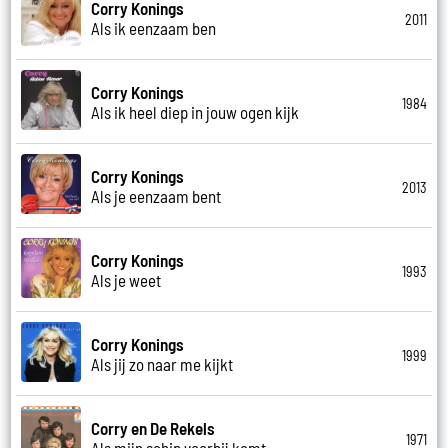
Corry Konings
2011
Als ik eenzaam ben
Corry Konings
1984
Als ik heel diep in jouw ogen kijk
Corry Konings
2013
Als je eenzaam bent
Corry Konings
1993
Als je weet
Corry Konings
1999
Als jij zo naar me kijkt
Corry en De Rekels
1971
Als mijn schip voorbij komt