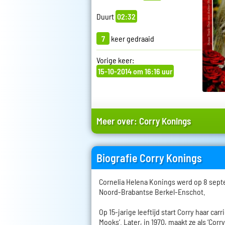
Duurt
02:32
7
keer gedraaid
Vorige keer:
15-10-2014 om 16:16 uur
Meer over:
Corry Konings
Biografie Corry Konings
Cornelia Helena Konings werd op 8 sept
Noord-Brabantse Berkel-Enschot.
Op 15-jarige leeftijd start Corry haar car
Mooks’. Later, in 1970, maakt ze als ‘Corr