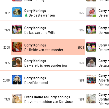
Corry Konings
Corry 
1992
1975
De beste wensen
De eer
Corry Konings
Corry 
1979
1995
De kat van ome Willem
De kon
Corry Konings
Corry 
2008
2008
De liefde van een moeder
De ou
Corry Konings
Corry 
1995
1976
De wereld is leeg zonder jou
De zat
Corry 
Corry Konings
Albert
2000
1999
Dezelfde hemel
Die mo
Corry 
Frans Bauer en Corry Konings
Cordal
1969
1999
Die zomernachten van San Jose
Die zo