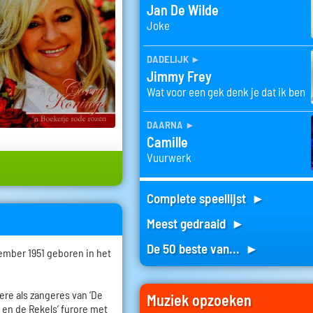
Jan De Wilde
Joke
dadelijk
►
Jimmy Frey
Wat voor een gek denk je dat ik ben
daarna
►
Camille
Vuurwerk
Complete speellijst ►
Meest gedraaid ►
De 50 beste van... ►
ember 1951 geboren in het
riere als zangeres van ‘De
Muziek opzoeken
y en de Rekels’ furore met