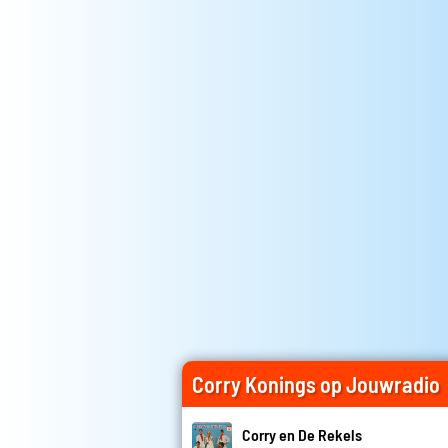
Corry Konings op Jouwradio
Corry en De Rekels