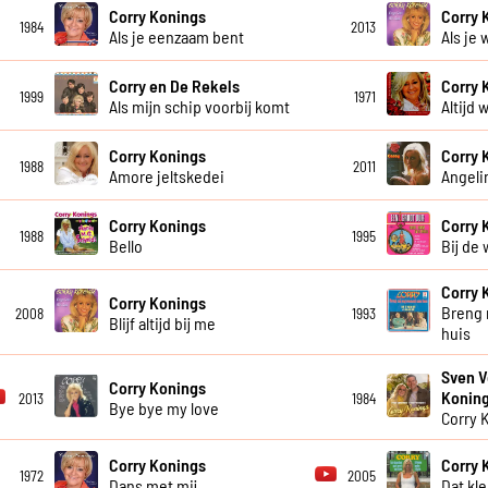
Corry Konings
Corry 
1984
2013
Als je eenzaam bent
Als je 
Corry en De Rekels
Corry 
1999
1971
Als mijn schip voorbij komt
Altijd w
Corry Konings
Corry 
1988
2011
Amore jeltskedei
Angeli
Corry Konings
Corry 
1988
1995
Bello
Bij de
Corry 
Corry Konings
Breng 
2008
1993
Blijf altijd bij me
huis
Sven V
Corry Konings
Konin
2013
1984
Bye bye my love
Corry 
Corry Konings
Corry 
1972
2005
Dans met mij
Dat kl