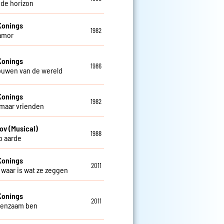
 de horizon
Konings
1982
amor
Konings
1986
rouwen van de wereld
Konings
1982
 maar vrienden
ov (Musical)
1988
op aarde
Konings
2011
t waar is wat ze zeggen
Konings
2011
 eenzaam ben