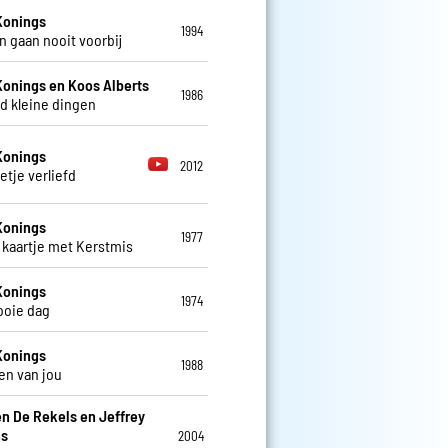
Konings
1994
 gaan nooit voorbij
Konings en Koos Alberts
1986
d kleine dingen
Konings
2012
etje verliefd
Konings
1977
kaartje met Kerstmis
Konings
1974
ooie dag
Konings
1988
en van jou
en De Rekels en Jeffrey
ns
2004