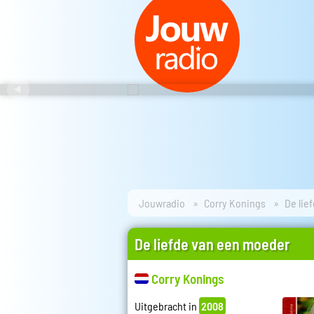
Jouwradio
Corry Konings
De lie
De liefde van een moeder
Corry Konings
Uitgebracht in
2008