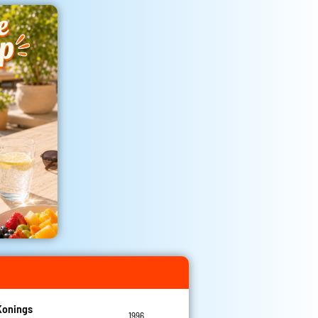
Konings
1996