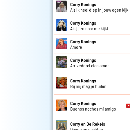
Corry Konings
Als ik heel diep in jouw ogen kijk
Corry Konings
Als jij zo naar me kijkt
Corry Konings
Amore
Corry Konings
Arrivederci ciao amor
Corry Konings
Bij mij mag je huilen
Corry Konings
Buenos noches mi amigo
Corry en De Rekels
Dagen en nachten