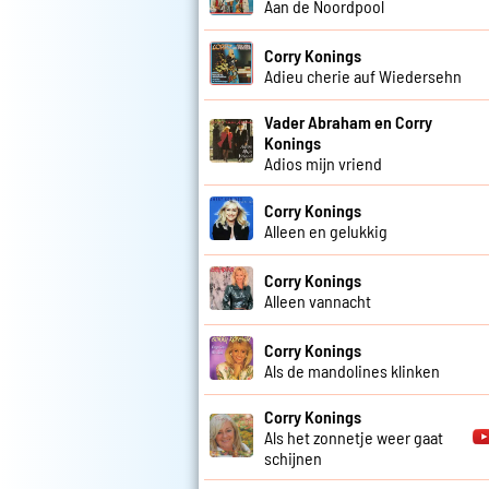
Aan de Noordpool
Corry Konings
Adieu cherie auf Wiedersehn
Vader Abraham en Corry
Konings
Adios mijn vriend
Corry Konings
Alleen en gelukkig
Corry Konings
Alleen vannacht
Corry Konings
Als de mandolines klinken
Corry Konings
Als het zonnetje weer gaat
schijnen