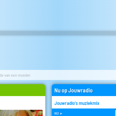
fde van een moeder
Nu op Jouwradio
Jouwradio's muziekmix
nu
►