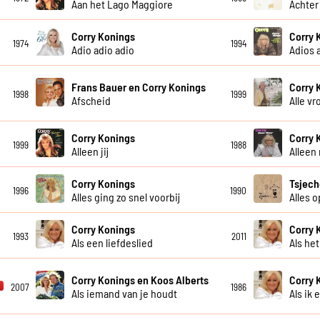
Aan het Lago Maggiore
Achter
Corry Konings
Corry 
1974
1994
Adio adio adio
Adios 
Frans Bauer en Corry Konings
Corry 
1998
1999
Afscheid
Alle v
Corry Konings
Corry 
1999
1988
Alleen jij
Alleen
Corry Konings
Tsjech
1996
1990
Alles ging zo snel voorbij
Alles 
Corry Konings
Corry 
1993
2011
Als een liefdeslied
Als he
Corry Konings en Koos Alberts
Corry 
2007
1986
Als iemand van je houdt
Als ik