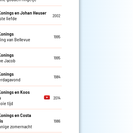
Konings en Johan Heuser
2002
ste liefde
Konings
1995
ing van Bellevue
Konings
1995
we Jacob
Konings
1984
erdagavond
Konings en Koos
s
2014
oie tijd
Konings en Costa
is
1986
nnige zomernacht