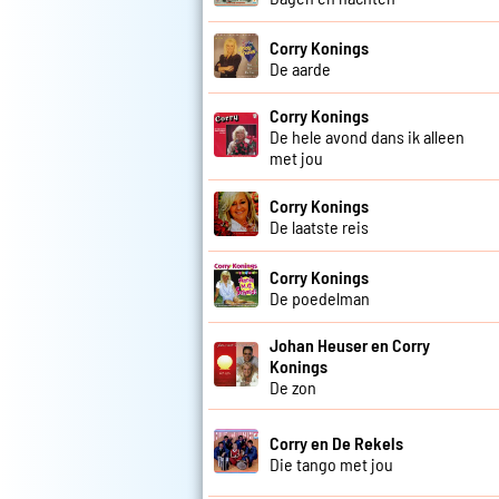
Corry Konings
De aarde
Corry Konings
De hele avond dans ik alleen
met jou
Corry Konings
De laatste reis
Corry Konings
De poedelman
Johan Heuser en Corry
Konings
De zon
Corry en De Rekels
Die tango met jou