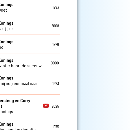
Konings
1993
weet
Konings
2008
as jij er
Konings
1976
no
Konings
0000
 winter hoort de sneeuw
Konings
mij nog eenmaal naar
1973
ersteeg en Corry
gs
2025
Konings
Konings
1975
eine gouden ringetje