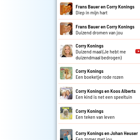
Frans Bauer en Corry Konings
Diep in mijn hart
Frans Bauer en Corry Konings
Duizend dromen van jou
Corry Konings
Duizend maal (Je hebt me
duizendmaal bedrogen)
Corry Konings
Een boeketje rode rozen
Corry Konings en Koos Alberts
Een kind is net een speeltuin
Corry Konings
Een teken van leven
Corry Konings en Johan Heuser
Een zomer met jou