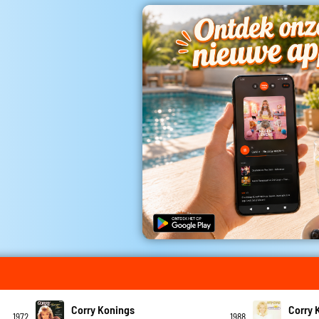
Corry Konings
Corry 
1972
1988