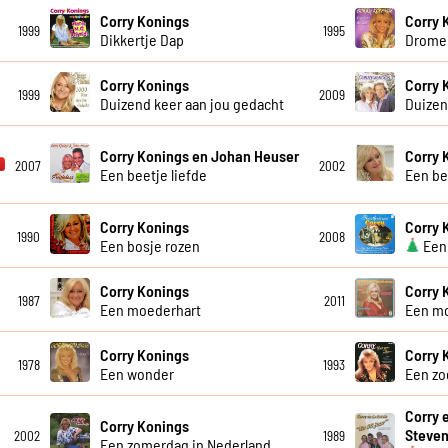
Corry Konings
Corry 
1999
1995
Dikkertje Dap
Dromen
Corry Konings
Corry 
1999
2009
Duizend keer aan jou gedacht
Duizen
Corry Konings en Johan Heuser
Corry 
2007
2002
Een beetje liefde
Een be
Corry Konings
Corry 
1990
2008
Een bosje rozen
Een 
Corry Konings
Corry 
1987
2011
Een moederhart
Een m
Corry Konings
Corry 
1978
1993
Een wonder
Een zo
Corry 
Corry Konings
Steve
2002
1989
Een zomerdag in Nederland