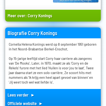
Meer over:
Corry Konings
Biografie Corry Konings
Cornelia Helena Konings werd op 8 september 1951 geboren
in het Noord-Brabantse Berkel-Enschot.
Op 15-jarige leeftijd start Corry haar carriere als zangeres
van ‘De Mooks’. Later, in 1970, maakt ze als ‘Corry en de
Rekels’ furore met het lied ‘Huilen is voor jou te laat’. Twee
jaar daarna start ze een solo-carrière. Ze scoort hits met
nummers als 'Ik krijg een heel apart gevoel van binnen' en
'Jij weet toch wel wat liefde is'.
Lees verder ►
Officiele website ►