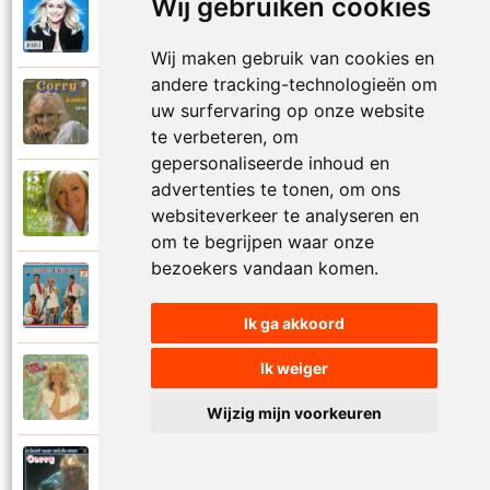
Wij gebruiken cookies
Corry Konings
1999
Je kan je leven nooit meer overdoen
Wij maken gebruik van cookies en
andere tracking-technologieën om
Corry Konings
uw surfervaring op onze website
1977
Je moedertje
te verbeteren, om
gepersonaliseerde inhoud en
advertenties te tonen, om ons
Corry Konings
2007
websiteverkeer te analyseren en
Jij
om te begrijpen waar onze
bezoekers vandaan komen.
Corry en De Rekels
1971
Jij bent een zeeman
Ik ga akkoord
Ik weiger
Corry Konings
1990
Jij bent mijn alles
Wijzig mijn voorkeuren
Corry Konings
1983