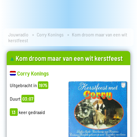
Jouwradio
Corry Konings
Kom droom maar van een wit
kerstfeest
Kom droom maar van een wit kerstfeest
Corry Konings
Uitgebracht in
1975
Duurt
03:07
13
keer gedraaid