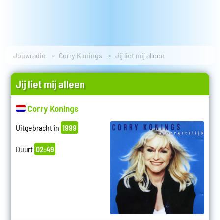
Jouwradio
Corry Konings
Jij liet mij alleen
Jij liet mij alleen
Corry Konings
Uitgebracht in
1999
Duurt
02:49