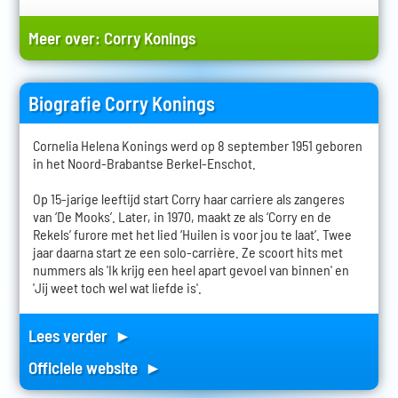
Meer over:
Corry Konings
Biografie Corry Konings
Cornelia Helena Konings werd op 8 september 1951 geboren
in het Noord-Brabantse Berkel-Enschot.
Op 15-jarige leeftijd start Corry haar carriere als zangeres
van ‘De Mooks’. Later, in 1970, maakt ze als ‘Corry en de
Rekels’ furore met het lied ‘Huilen is voor jou te laat’. Twee
jaar daarna start ze een solo-carrière. Ze scoort hits met
nummers als 'Ik krijg een heel apart gevoel van binnen' en
'Jij weet toch wel wat liefde is'.
Lees verder ►
Officiele website ►