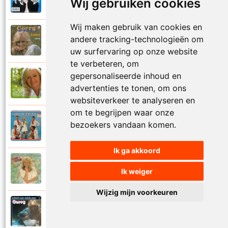
Wij gebruiken cookies
Je kan je leven nooit meer overdoen
Wij maken gebruik van cookies en
Corry Konings
andere tracking-technologieën om
1977
Je moedertje
uw surfervaring op onze website
te verbeteren, om
gepersonaliseerde inhoud en
Corry Konings
2007
advertenties te tonen, om ons
Jij
websiteverkeer te analyseren en
om te begrijpen waar onze
Corry en De Rekels
bezoekers vandaan komen.
1971
Jij bent een zeeman
Ik ga akkoord
Corry Konings
1990
Ik weiger
Jij bent mijn alles
Wijzig mijn voorkeuren
Corry Konings
1983
Jij bent voor mij de man