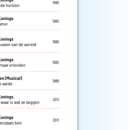
1996
 de horizon
Konings
1982
amor
Konings
1986
rouwen van de wereld
Konings
1982
 maar vrienden
ov (Musical)
1988
op aarde
Konings
2011
t waar is wat ze zeggen
Konings
2011
 eenzaam ben