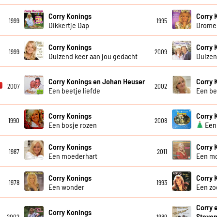
Corry Konings
Corry 
1999
1995
Dikkertje Dap
Dromen
Corry Konings
Corry 
1999
2009
Duizend keer aan jou gedacht
Duizen
Corry Konings en Johan Heuser
Corry 
2007
2002
Een beetje liefde
Een be
Corry Konings
Corry 
1990
2008
Een bosje rozen
Een 
Corry Konings
Corry 
1987
2011
Een moederhart
Een m
Corry Konings
Corry 
1978
1993
Een wonder
Een zo
Corry 
Corry Konings
Steve