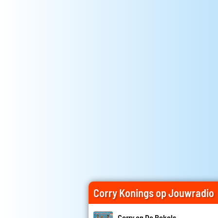
Corry Konings op Jouwradio
Corry en De Rekels