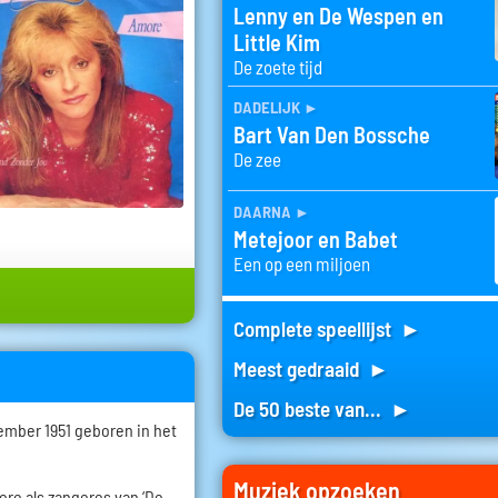
Lenny en De Wespen en
Little Kim
De zoete tijd
dadelijk
►
Bart Van Den Bossche
De zee
daarna
►
Metejoor en Babet
Een op een miljoen
Complete speellijst ►
Meest gedraaid ►
De 50 beste van... ►
ember 1951 geboren in het
Muziek opzoeken
riere als zangeres van ‘De