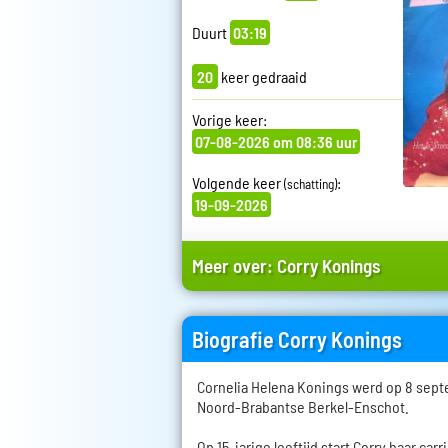
Duurt
03:19
20
keer gedraaid
Vorige keer:
07-08-2026 om 08:36 uur
Volgende keer
:
(schatting)
19-09-2026
Meer over:
Corry Konings
Biografie Corry Konings
Cornelia Helena Konings werd op 8 sept
Noord-Brabantse Berkel-Enschot.
Op 15-jarige leeftijd start Corry haar car