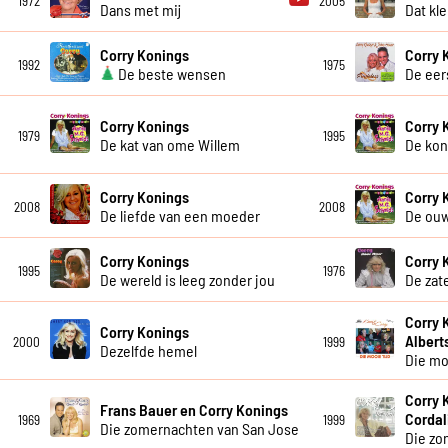
1972
2005
Dans met mij
Dat kl
Corry Konings
Corry 
1992
1975
De beste wensen
De eer
Corry Konings
Corry 
1979
1995
De kat van ome Willem
De kon
Corry Konings
Corry 
2008
2008
De liefde van een moeder
De ou
Corry Konings
Corry 
1995
1976
De wereld is leeg zonder jou
De zat
Corry 
Corry Konings
Albert
2000
1999
Dezelfde hemel
Die mo
Corry 
Frans Bauer en Corry Konings
Cordal
1969
1999
Die zomernachten van San Jose
Die zo