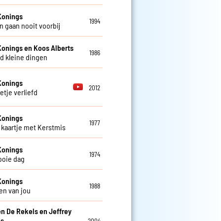
Konings
1994
 gaan nooit voorbij
Konings en Koos Alberts
1986
d kleine dingen
Konings
2012
etje verliefd
Konings
1977
kaartje met Kerstmis
Konings
1974
ooie dag
Konings
1988
en van jou
en De Rekels en Jeffrey
ns