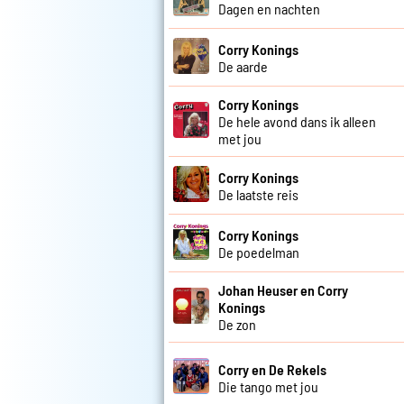
Dagen en nachten
Corry Konings
De aarde
Corry Konings
De hele avond dans ik alleen
met jou
Corry Konings
De laatste reis
Corry Konings
De poedelman
Johan Heuser en Corry
Konings
De zon
Corry en De Rekels
Die tango met jou