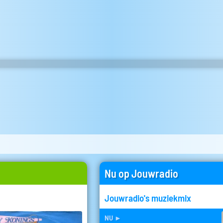
Nu op Jouwradio
Jouwradio's muziekmix
nu
►