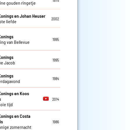
1975
eine gouden ringetje
Konings en Johan Heuser
2002
ste liefde
Konings
1995
ing van Bellevue
Konings
1995
we Jacob
Konings
1984
erdagavond
Konings en Koos
s
2014
oie tijd
Konings en Costa
is
1986
nnige zomernacht