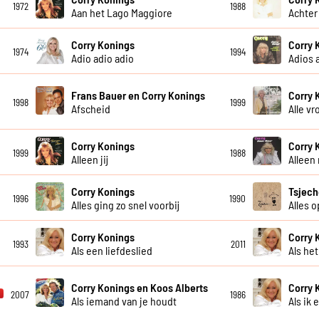
1972
1988
Aan het Lago Maggiore
Achter
Corry Konings
Corry 
1974
1994
Adio adio adio
Adios 
Frans Bauer en Corry Konings
Corry 
1998
1999
Afscheid
Alle v
Corry Konings
Corry 
1999
1988
Alleen jij
Alleen
Corry Konings
Tsjech
1996
1990
Alles ging zo snel voorbij
Alles 
Corry Konings
Corry 
1993
2011
Als een liefdeslied
Als he
Corry Konings en Koos Alberts
Corry 
2007
1986
Als iemand van je houdt
Als ik