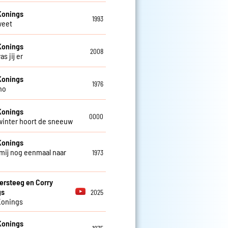
Konings
1993
weet
Konings
2008
as jij er
Konings
1976
no
Konings
0000
 winter hoort de sneeuw
Konings
mij nog eenmaal naar
1973
ersteeg en Corry
gs
2025
Konings
Konings