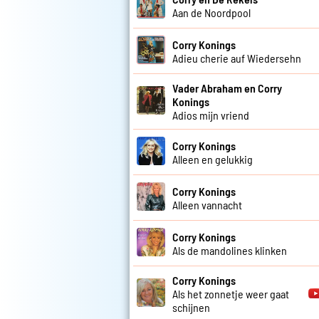
Aan de Noordpool
Corry Konings
Adieu cherie auf Wiedersehn
Vader Abraham en Corry
Konings
Adios mijn vriend
Corry Konings
Alleen en gelukkig
Corry Konings
Alleen vannacht
Corry Konings
Als de mandolines klinken
Corry Konings
Als het zonnetje weer gaat
schijnen