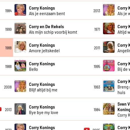
Corry Konings
Corry 
1984
2013
Als je eenzaam bent
Als je 
Corry en De Rekels
Corry 
1999
1971
Als mijn schip voorbij komt
Altijd w
Corry Konings
Corry 
1988
2011
Amore jeltskedei
Angeli
Corry Konings
Corry 
1988
1995
Bello
Bij de
Corry 
Corry Konings
Breng 
2008
1993
Blijf altijd bij me
huis
Sven V
Corry Konings
Konin
2013
1984
Bye bye my love
Corry 
Corry Konings
Corry 