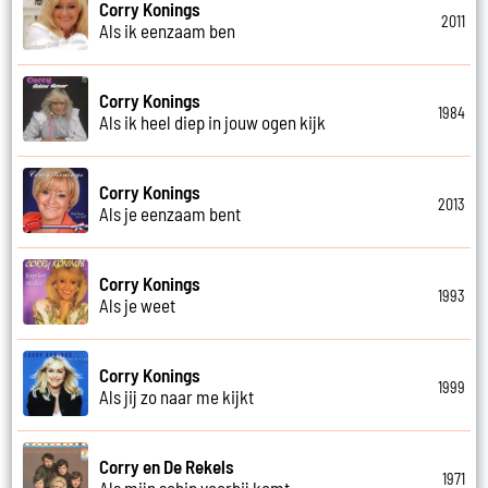
Corry Konings
2011
Als ik eenzaam ben
Corry Konings
1984
Als ik heel diep in jouw ogen kijk
Corry Konings
2013
Als je eenzaam bent
Corry Konings
1993
Als je weet
Corry Konings
1999
Als jij zo naar me kijkt
Corry en De Rekels
1971
Als mijn schip voorbij komt