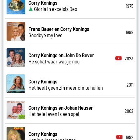
Corry Konings
1975
Gloria in excelsis Deo
Frans Bauer en Corry Konings
1998
Goodbye my love
Corry Konings en John De Bever
2023
He schat waar was je nou
Corry Konings
2011
Het heeft geen zin meer om te huilen
Corry Konings en Johan Heuser
2002
Het hele leven is een spel
Corry Konings
1982
Het is allemaal gelogen