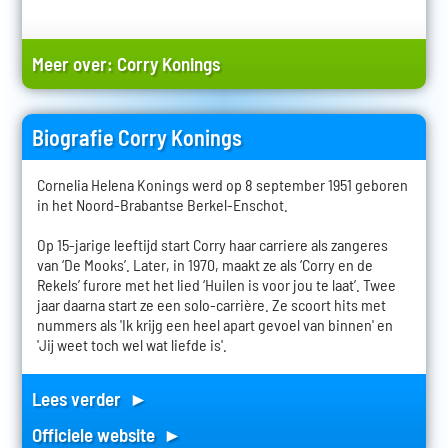
Meer over:
Corry Konings
Biografie Corry Konings
Cornelia Helena Konings werd op 8 september 1951 geboren
in het Noord-Brabantse Berkel-Enschot.
Op 15-jarige leeftijd start Corry haar carriere als zangeres
van ‘De Mooks’. Later, in 1970, maakt ze als ‘Corry en de
Rekels’ furore met het lied ‘Huilen is voor jou te laat’. Twee
jaar daarna start ze een solo-carrière. Ze scoort hits met
nummers als 'Ik krijg een heel apart gevoel van binnen' en
'Jij weet toch wel wat liefde is'.
Lees verder ►
Officiele website ►