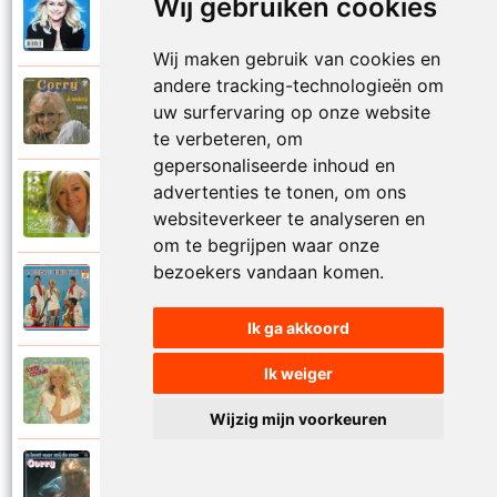
Wij gebruiken cookies
Corry Konings
1999
Je kan je leven nooit meer overdoen
Wij maken gebruik van cookies en
andere tracking-technologieën om
Corry Konings
uw surfervaring op onze website
1977
Je moedertje
te verbeteren, om
gepersonaliseerde inhoud en
advertenties te tonen, om ons
Corry Konings
2007
Jij
websiteverkeer te analyseren en
om te begrijpen waar onze
bezoekers vandaan komen.
Corry en De Rekels
1971
Jij bent een zeeman
Ik ga akkoord
Ik weiger
Corry Konings
1990
Jij bent mijn alles
Wijzig mijn voorkeuren
Corry Konings
1983
Jij bent voor mij de man