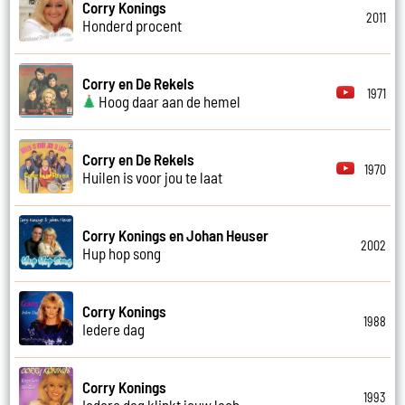
Corry Konings
2011
Honderd procent
Corry en De Rekels
1971
Hoog daar aan de hemel
Corry en De Rekels
1970
Huilen is voor jou te laat
Corry Konings en Johan Heuser
2002
Hup hop song
Corry Konings
1988
Iedere dag
Corry Konings
1993
Iedere dag klinkt jouw lach