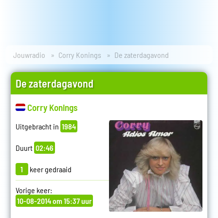
Jouwradio
Corry Konings
De zaterdagavond
De zaterdagavond
Corry Konings
Uitgebracht in
1984
Duurt
02:46
1
keer gedraaid
Vorige keer:
10-08-2014 om 15:37 uur