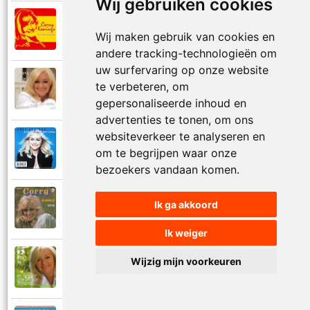
Wij gebruiken cookies
Corry Konings
2007
Wij maken gebruik van cookies en
In vuur en vlam
andere tracking-technologieën om
uw surfervaring op onze website
Corry Konings
te verbeteren, om
2011
Je hoeft me niet te bellen
gepersonaliseerde inhoud en
advertenties te tonen, om ons
websiteverkeer te analyseren en
Corry Konings
1999
om te begrijpen waar onze
Je kan je leven nooit meer overdoen
bezoekers vandaan komen.
Corry Konings
Ik ga akkoord
1977
Je moedertje
Ik weiger
Corry Konings
Wijzig mijn voorkeuren
2007
Jij