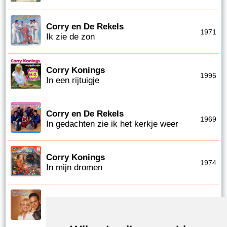
Corry en De Rekels
1971
Ik zie de zon
Corry Konings
1995
In een rijtuigje
Corry en De Rekels
1969
In gedachten zie ik het kerkje weer
Corry Konings
1974
In mijn dromen
Frans Bauer en Corry Konings
1999
In mijn hart bloeien rode rozen