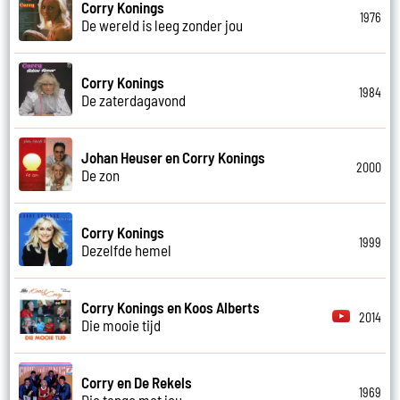
Corry Konings
1976
De wereld is leeg zonder jou
Corry Konings
1984
De zaterdagavond
Johan Heuser en Corry Konings
2000
De zon
Corry Konings
1999
Dezelfde hemel
Corry Konings en Koos Alberts
2014
Die mooie tijd
Corry en De Rekels
1969
Die tango met jou