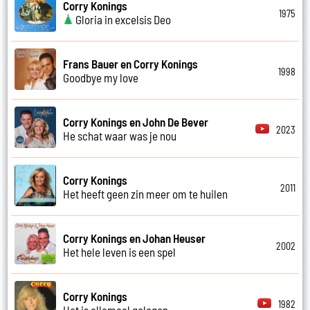
Corry Konings
1975
Gloria in excelsis Deo
Frans Bauer en Corry Konings
1998
Goodbye my love
Corry Konings en John De Bever
2023
He schat waar was je nou
Corry Konings
2011
Het heeft geen zin meer om te huilen
Corry Konings en Johan Heuser
2002
Het hele leven is een spel
Corry Konings
1982
Het is allemaal gelogen