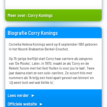
Meer over:
Corry Konings
Biografie Corry Konings
Cornelia Helena Konings werd op 8 september 1951 geboren
in het Noord-Brabantse Berkel-Enschot.
Op 15-jarige leeftijd start Corry haar carriere als zangeres
van ‘De Mooks’. Later, in 1970, maakt ze als ‘Corry en de
Rekels’ furore met het lied ‘Huilen is voor jou te laat’. Twee
jaar daarna start ze een solo-carrière. Ze scoort hits met
nummers als 'Ik krijg een heel apart gevoel van binnen' en
'Jij weet toch wel wat liefde is'.
Lees verder ►
Officiele website ►