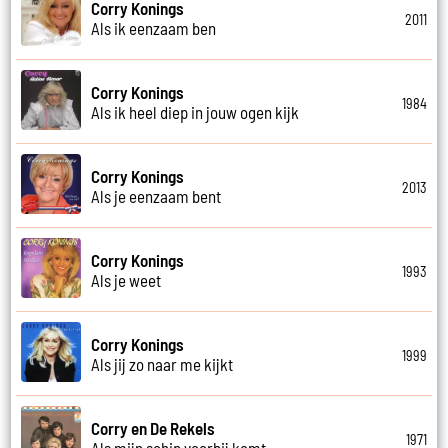
Corry Konings
2011
Als ik eenzaam ben
Corry Konings
1984
Als ik heel diep in jouw ogen kijk
Corry Konings
2013
Als je eenzaam bent
Corry Konings
1993
Als je weet
Corry Konings
1999
Als jij zo naar me kijkt
Corry en De Rekels
1971
Als mijn schip voorbij komt