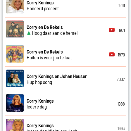
Corry Konings
2011
Honderd procent
Corry en De Rekels
1971
Hoog daar aan de hemel
Corry en De Rekels
1970
Huilen is voor jou te laat
Corry Konings en Johan Heuser
2002
Hup hop song
Corry Konings
1988
Iedere dag
Corry Konings
1993
Iedere dag klinkt jouw lach