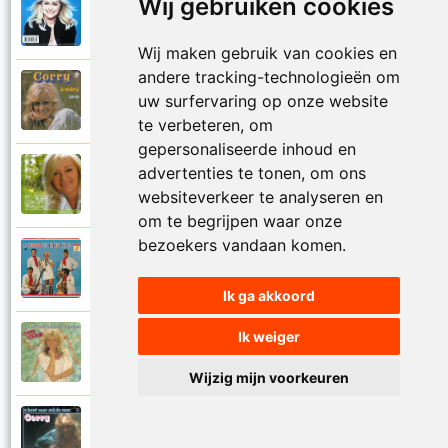
Wij gebruiken cookies
Corry Konings
1999
Je kan je leven nooit meer overdoen
Wij maken gebruik van cookies en
andere tracking-technologieën om
Corry Konings
uw surfervaring op onze website
1977
Je moedertje
te verbeteren, om
gepersonaliseerde inhoud en
advertenties te tonen, om ons
Corry Konings
2007
Jij
websiteverkeer te analyseren en
om te begrijpen waar onze
bezoekers vandaan komen.
Corry en De Rekels
1971
Jij bent een zeeman
Ik ga akkoord
Ik weiger
Corry Konings
1990
Jij bent mijn alles
Wijzig mijn voorkeuren
Corry Konings
1983
Jij bent voor mij de man