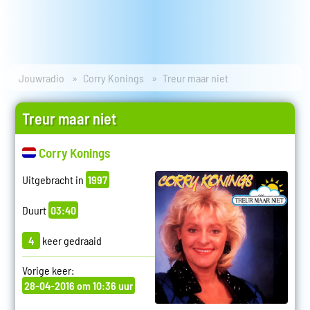
Jouwradio
Corry Konings
Treur maar niet
Treur maar niet
Corry Konings
Uitgebracht in
1997
Duurt
03:40
4
keer gedraaid
Vorige keer:
28-04-2016 om 10:36 uur