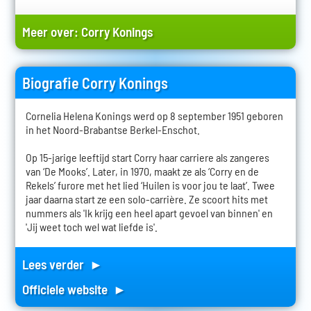
Meer over:
Corry Konings
Biografie Corry Konings
Cornelia Helena Konings werd op 8 september 1951 geboren
in het Noord-Brabantse Berkel-Enschot.
Op 15-jarige leeftijd start Corry haar carriere als zangeres
van ‘De Mooks’. Later, in 1970, maakt ze als ‘Corry en de
Rekels’ furore met het lied ‘Huilen is voor jou te laat’. Twee
jaar daarna start ze een solo-carrière. Ze scoort hits met
nummers als 'Ik krijg een heel apart gevoel van binnen' en
'Jij weet toch wel wat liefde is'.
Lees verder ►
Officiele website ►