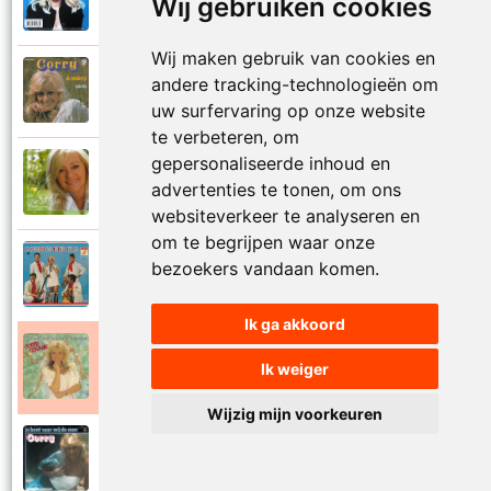
Wij gebruiken cookies
1999
Je kan je leven nooit meer overdoen
Wij maken gebruik van cookies en
Corry Konings
andere tracking-technologieën om
1977
Je moedertje
uw surfervaring op onze website
te verbeteren, om
gepersonaliseerde inhoud en
Corry Konings
2007
advertenties te tonen, om ons
Jij
websiteverkeer te analyseren en
om te begrijpen waar onze
Corry en De Rekels
bezoekers vandaan komen.
1971
Jij bent een zeeman
Ik ga akkoord
Corry Konings
Ik weiger
1990
Jij bent mijn alles
Wijzig mijn voorkeuren
Corry Konings
1983
Jij bent voor mij de man