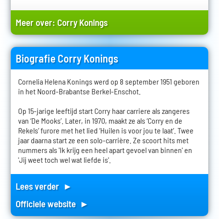
Meer over:
Corry Konings
Biografie Corry Konings
Cornelia Helena Konings werd op 8 september 1951 geboren
in het Noord-Brabantse Berkel-Enschot.
Op 15-jarige leeftijd start Corry haar carriere als zangeres
van ‘De Mooks’. Later, in 1970, maakt ze als ‘Corry en de
Rekels’ furore met het lied ‘Huilen is voor jou te laat’. Twee
jaar daarna start ze een solo-carrière. Ze scoort hits met
nummers als 'Ik krijg een heel apart gevoel van binnen' en
'Jij weet toch wel wat liefde is'.
Lees verder ►
Officiele website ►