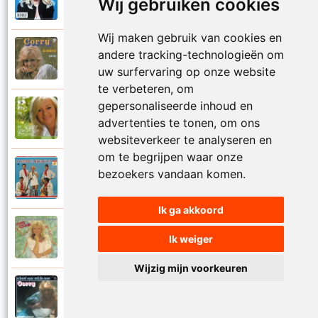
Wij gebruiken cookies
1999
Je kan je leven nooit meer overdoen
Wij maken gebruik van cookies en
Corry Konings
andere tracking-technologieën om
1977
Je moedertje
uw surfervaring op onze website
te verbeteren, om
gepersonaliseerde inhoud en
Corry Konings
2007
advertenties te tonen, om ons
Jij
websiteverkeer te analyseren en
om te begrijpen waar onze
Corry en De Rekels
bezoekers vandaan komen.
1971
Jij bent een zeeman
Ik ga akkoord
Corry Konings
Ik weiger
1990
Jij bent mijn alles
Wijzig mijn voorkeuren
Corry Konings
1983
Jij bent voor mij de man