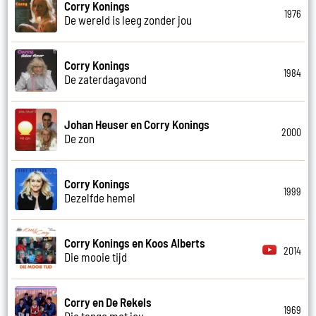
Corry Konings
1976
De wereld is leeg zonder jou
Corry Konings
1984
De zaterdagavond
Johan Heuser en Corry Konings
2000
De zon
Corry Konings
1999
Dezelfde hemel
Corry Konings en Koos Alberts
2014
Die mooie tijd
Corry en De Rekels
1969
Die tango met jou