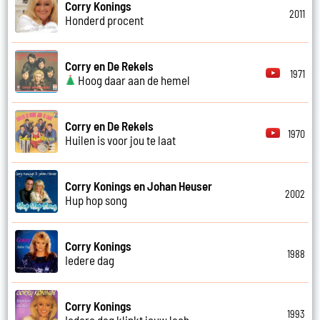
Corry Konings
2011
Honderd procent
Corry en De Rekels
1971
Hoog daar aan de hemel
Corry en De Rekels
1970
Huilen is voor jou te laat
Corry Konings en Johan Heuser
2002
Hup hop song
Corry Konings
1988
Iedere dag
Corry Konings
1993
Iedere dag klinkt jouw lach