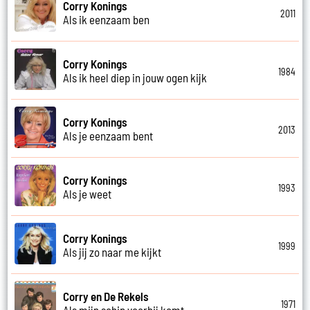
Corry Konings
2011
Als ik eenzaam ben
Corry Konings
1984
Als ik heel diep in jouw ogen kijk
Corry Konings
2013
Als je eenzaam bent
Corry Konings
1993
Als je weet
Corry Konings
1999
Als jij zo naar me kijkt
Corry en De Rekels
1971
Als mijn schip voorbij komt