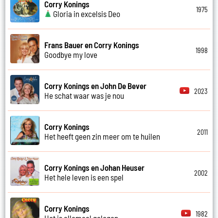
Corry Konings
1975
Gloria in excelsis Deo
Frans Bauer en Corry Konings
1998
Goodbye my love
Corry Konings en John De Bever
2023
He schat waar was je nou
Corry Konings
2011
Het heeft geen zin meer om te huilen
Corry Konings en Johan Heuser
2002
Het hele leven is een spel
Corry Konings
1982
Het is allemaal gelogen