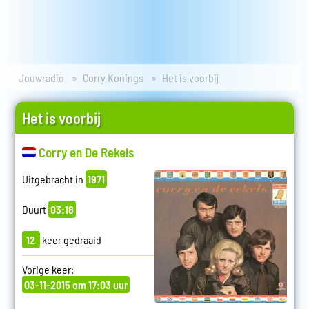
Jouwradio
Corry Konings
Het is voorbij
Het is voorbij
Corry en De Rekels
Uitgebracht in
1971
Duurt
03:18
12
keer gedraaid
Vorige keer:
03-11-2015 om 17:03 uur