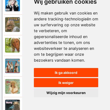
Wij gebruiken cookies
Corry Konings
1999
Je kan je leven nooit meer overdoen
Wij maken gebruik van cookies en
andere tracking-technologieën om
Corry Konings
uw surfervaring op onze website
1977
Je moedertje
te verbeteren, om
gepersonaliseerde inhoud en
advertenties te tonen, om ons
Corry Konings
2007
Jij
websiteverkeer te analyseren en
om te begrijpen waar onze
bezoekers vandaan komen.
Corry en De Rekels
1971
Jij bent een zeeman
Ik ga akkoord
Ik weiger
Corry Konings
1990
Jij bent mijn alles
Wijzig mijn voorkeuren
Corry Konings
1983
Jij bent voor mij de man