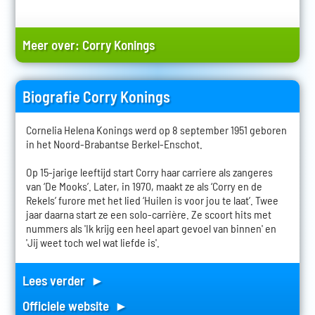
Meer over:
Corry Konings
Biografie Corry Konings
Cornelia Helena Konings werd op 8 september 1951 geboren
in het Noord-Brabantse Berkel-Enschot.
Op 15-jarige leeftijd start Corry haar carriere als zangeres
van ‘De Mooks’. Later, in 1970, maakt ze als ‘Corry en de
Rekels’ furore met het lied ‘Huilen is voor jou te laat’. Twee
jaar daarna start ze een solo-carrière. Ze scoort hits met
nummers als 'Ik krijg een heel apart gevoel van binnen' en
'Jij weet toch wel wat liefde is'.
Lees verder ►
Officiele website ►