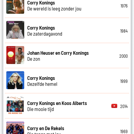
Corry Konings
1976
De wereld is leeg zonder jou
Corry Konings
1984
De zaterdagavond
Johan Heuser en Corry Konings
2000
De zon
Corry Konings
1999
Dezelfde hemel
Corry Konings en Koos Alberts
2014
Die mooie tijd
Corry en De Rekels
1969
Die tango met jou