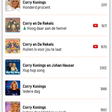
Corry Konings
2011
Honderd procent
Corry en De Rekels
1971
Hoog daar aan de hemel
Corry en De Rekels
1970
Huilen is voor jou te laat
Corry Konings en Johan Heuser
2002
Hup hop song
Corry Konings
1988
Iedere dag
Corry Konings
1993
Iedere dag klinkt jouw lach