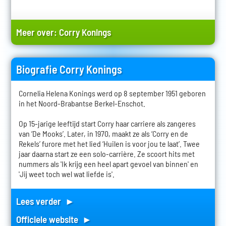
Meer over:
Corry Konings
Biografie Corry Konings
Cornelia Helena Konings werd op 8 september 1951 geboren
in het Noord-Brabantse Berkel-Enschot.
Op 15-jarige leeftijd start Corry haar carriere als zangeres
van ‘De Mooks’. Later, in 1970, maakt ze als ‘Corry en de
Rekels’ furore met het lied ‘Huilen is voor jou te laat’. Twee
jaar daarna start ze een solo-carrière. Ze scoort hits met
nummers als 'Ik krijg een heel apart gevoel van binnen' en
'Jij weet toch wel wat liefde is'.
Lees verder ►
Officiele website ►