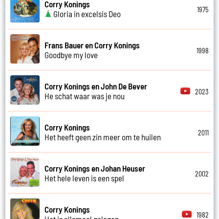
Corry Konings
1975
Gloria in excelsis Deo
Frans Bauer en Corry Konings
1998
Goodbye my love
Corry Konings en John De Bever
2023
He schat waar was je nou
Corry Konings
2011
Het heeft geen zin meer om te huilen
Corry Konings en Johan Heuser
2002
Het hele leven is een spel
Corry Konings
1982
Het is allemaal gelogen