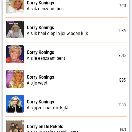
Corry Konings
2011
Als ik eenzaam ben
Corry Konings
1984
Als ik heel diep in jouw ogen kijk
Corry Konings
2013
Als je eenzaam bent
Corry Konings
1993
Als je weet
Corry Konings
1999
Als jij zo naar me kijkt
Corry en De Rekels
1971
Als mijn schip voorbij komt