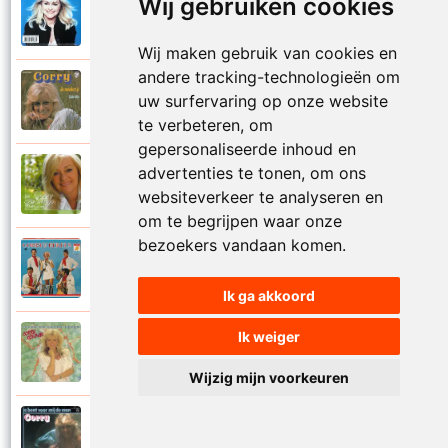
Wij gebruiken cookies
Corry Konings
1999
Je kan je leven nooit meer overdoen
Wij maken gebruik van cookies en
andere tracking-technologieën om
Corry Konings
uw surfervaring op onze website
1977
Je moedertje
te verbeteren, om
gepersonaliseerde inhoud en
advertenties te tonen, om ons
Corry Konings
2007
Jij
websiteverkeer te analyseren en
om te begrijpen waar onze
bezoekers vandaan komen.
Corry en De Rekels
1971
Jij bent een zeeman
Ik ga akkoord
Ik weiger
Corry Konings
1990
Jij bent mijn alles
Wijzig mijn voorkeuren
Corry Konings
1983
Jij bent voor mij de man