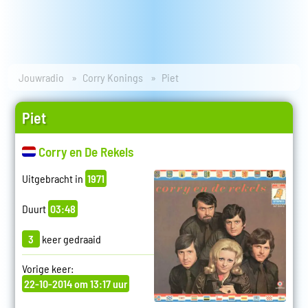
Jouwradio
Corry Konings
Piet
Piet
Corry en De Rekels
Uitgebracht in
1971
Duurt
03:48
3
keer gedraaid
Vorige keer:
22-10-2014 om 13:17 uur