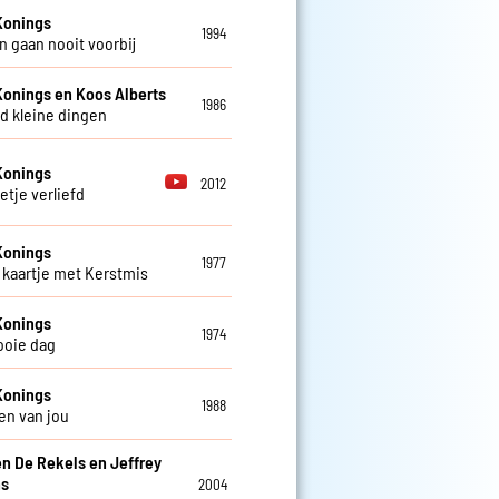
Konings
1994
 gaan nooit voorbij
Konings en Koos Alberts
1986
d kleine dingen
Konings
2012
etje verliefd
Konings
1977
kaartje met Kerstmis
Konings
1974
ooie dag
Konings
1988
en van jou
en De Rekels en Jeffrey
ns
2004