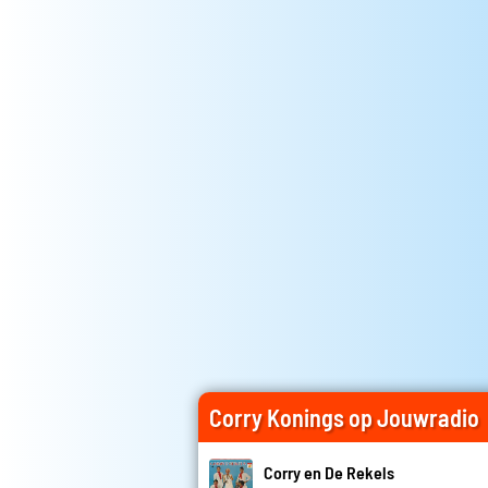
Corry Konings op Jouwradio
Corry en De Rekels