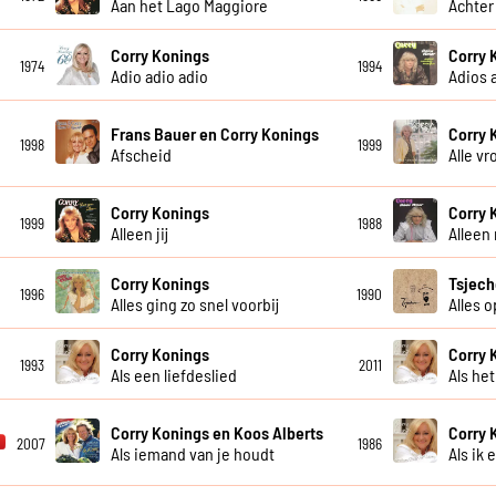
Aan het Lago Maggiore
Achter
Corry Konings
Corry 
1974
1994
Adio adio adio
Adios 
Frans Bauer en Corry Konings
Corry 
1998
1999
Afscheid
Alle v
Corry Konings
Corry 
1999
1988
Alleen jij
Alleen
Corry Konings
Tsjech
1996
1990
Alles ging zo snel voorbij
Alles 
Corry Konings
Corry 
1993
2011
Als een liefdeslied
Als he
Corry Konings en Koos Alberts
Corry 
2007
1986
Als iemand van je houdt
Als ik