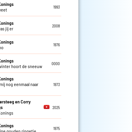
Konings
1993
weet
Konings
2008
as jij er
Konings
1976
no
Konings
0000
 winter hoort de sneeuw
Konings
mij nog eenmaal naar
1973
ersteeg en Corry
gs
2025
Konings
Konings
1975
eine gouden ringetje