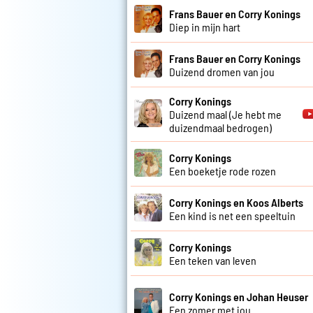
Frans Bauer en Corry Konings
Diep in mijn hart
Frans Bauer en Corry Konings
Duizend dromen van jou
Corry Konings
Duizend maal (Je hebt me
duizendmaal bedrogen)
Corry Konings
Een boeketje rode rozen
Corry Konings en Koos Alberts
Een kind is net een speeltuin
Corry Konings
Een teken van leven
Corry Konings en Johan Heuser
Een zomer met jou