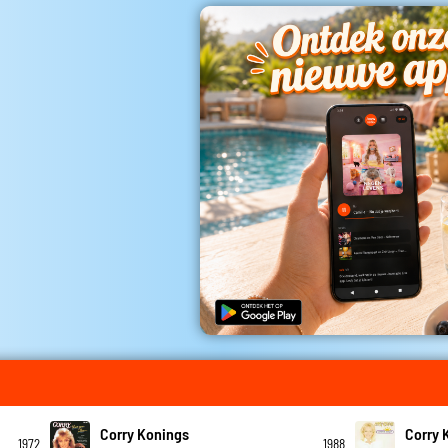
Corry Konings
Corry 
1972
1988