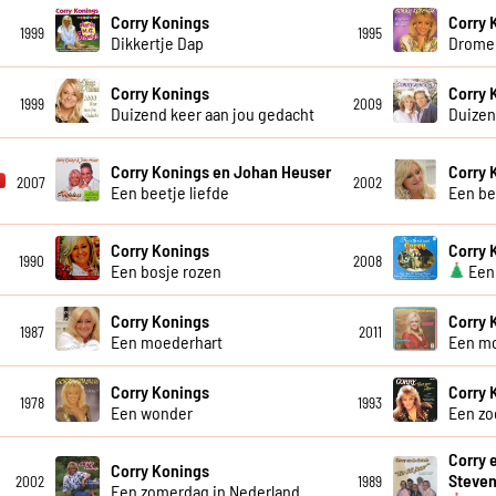
Corry Konings
Corry 
1999
1995
Dikkertje Dap
Dromen
Corry Konings
Corry 
1999
2009
Duizend keer aan jou gedacht
Duizen
Corry Konings en Johan Heuser
Corry 
2007
2002
Een beetje liefde
Een be
Corry Konings
Corry 
1990
2008
Een bosje rozen
Een 
Corry Konings
Corry 
1987
2011
Een moederhart
Een m
Corry Konings
Corry 
1978
1993
Een wonder
Een zo
Corry 
Corry Konings
Steve
2002
1989
Een zomerdag in Nederland