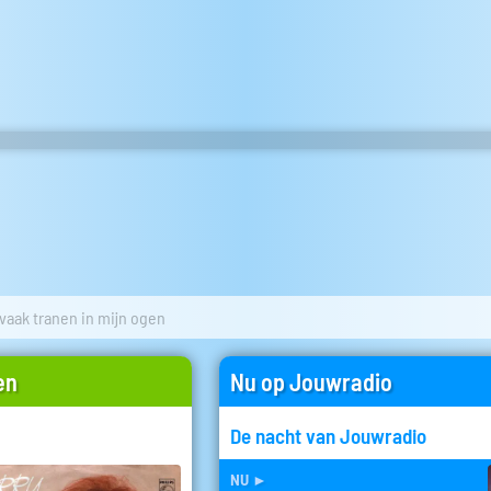
 vaak tranen in mijn ogen
en
Nu op Jouwradio
De nacht van Jouwradio
nu
►