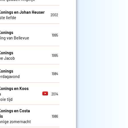
Konings en Johan Heuser
2002
ste liefde
Konings
1995
ing van Bellevue
Konings
1995
we Jacob
Konings
1984
erdagavond
Konings en Koos
s
2014
oie tijd
Konings en Costa
is
1986
nnige zomernacht