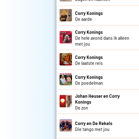
Corry Konings
De aarde
Corry Konings
De hele avond dans ik alleen
met jou
Corry Konings
De laatste reis
Corry Konings
De poedelman
Johan Heuser en Corry
Konings
De zon
Corry en De Rekels
Die tango met jou