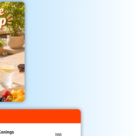
Konings
1996