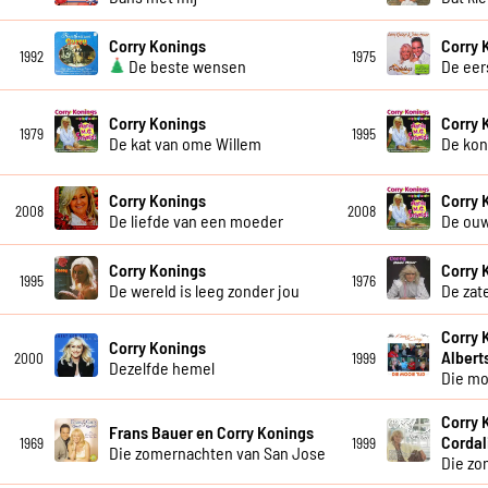
Corry Konings
Corry 
1992
1975
De beste wensen
De eer
Corry Konings
Corry 
1979
1995
De kat van ome Willem
De kon
Corry Konings
Corry 
2008
2008
De liefde van een moeder
De ou
Corry Konings
Corry 
1995
1976
De wereld is leeg zonder jou
De zat
Corry 
Corry Konings
Albert
2000
1999
Dezelfde hemel
Die mo
Corry 
Frans Bauer en Corry Konings
Cordal
1969
1999
Die zomernachten van San Jose
Die zo