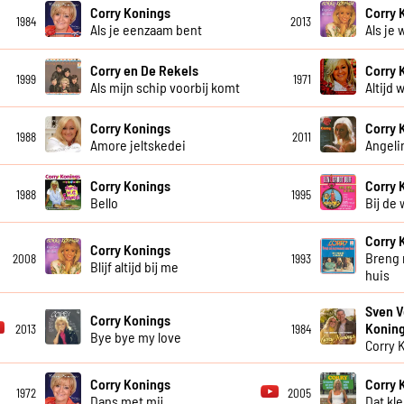
Corry Konings
Corry 
1984
2013
Als je eenzaam bent
Als je 
Corry en De Rekels
Corry 
1999
1971
Als mijn schip voorbij komt
Altijd w
Corry Konings
Corry 
1988
2011
Amore jeltskedei
Angeli
Corry Konings
Corry 
1988
1995
Bello
Bij de
Corry 
Corry Konings
Breng 
2008
1993
Blijf altijd bij me
huis
Sven V
Corry Konings
Konin
2013
1984
Bye bye my love
Corry 
Corry Konings
Corry 
1972
2005
Dans met mij
Dat kl