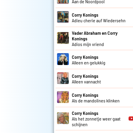
Aan de Noordpool
Corry Konings
Adieu cherie auf Wiedersehn
Vader Abraham en Corry
Konings
Adios mijn vriend
Corry Konings
Alleen en gelukkig
Corry Konings
Alleen vannacht
Corry Konings
Als de mandolines klinken
Corry Konings
Als het zonnetje weer gaat
schijnen