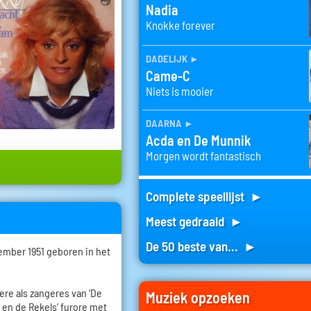
Nadia
Knokke forever
dadelijk
►
Came-C
Niets is mooier
daarna
►
Acda en De Munnik
Morgen wordt fantastisch
Complete speellijst ►
Meest gedraaid ►
De 50 beste van... ►
ember 1951 geboren in het
riere als zangeres van ‘De
Muziek opzoeken
y en de Rekels’ furore met