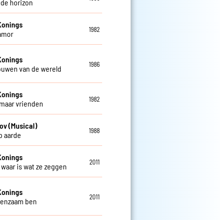
 de horizon
Konings
1982
amor
Konings
1986
rouwen van de wereld
Konings
1982
 maar vrienden
ov (Musical)
1988
op aarde
Konings
2011
t waar is wat ze zeggen
Konings
2011
 eenzaam ben