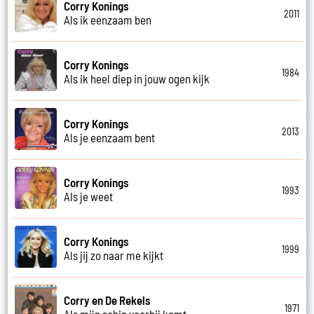
Corry Konings
2011
Als ik eenzaam ben
Corry Konings
1984
Als ik heel diep in jouw ogen kijk
Corry Konings
2013
Als je eenzaam bent
Corry Konings
1993
Als je weet
Corry Konings
1999
Als jij zo naar me kijkt
Corry en De Rekels
1971
Als mijn schip voorbij komt