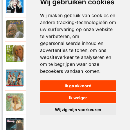
Wij gebruiken cookies
Corry Konings
1999
Je kan je leven nooit meer overdoen
Wij maken gebruik van cookies en
andere tracking-technologieën om
Corry Konings
uw surfervaring op onze website
1977
Je moedertje
te verbeteren, om
gepersonaliseerde inhoud en
advertenties te tonen, om ons
Corry Konings
2007
Jij
websiteverkeer te analyseren en
om te begrijpen waar onze
bezoekers vandaan komen.
Corry en De Rekels
1971
Jij bent een zeeman
Ik ga akkoord
Ik weiger
Corry Konings
1990
Jij bent mijn alles
Wijzig mijn voorkeuren
Corry Konings
1983
Jij bent voor mij de man