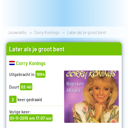
Jouwradio
Corry Konings
Later als je groot bent
Later als je groot bent
Corry Konings
Uitgebracht in
1994
Duurt
03:40
2
keer gedraaid
Vorige keer:
01-11-2015 om 17:07 uur