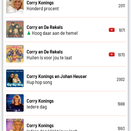
Corry Konings
2011
Honderd procent
Corry en De Rekels
1971
Hoog daar aan de hemel
Corry en De Rekels
1970
Huilen is voor jou te laat
Corry Konings en Johan Heuser
2002
Hup hop song
Corry Konings
1988
Iedere dag
Corry Konings
1993
Iedere dag klinkt jouw lach