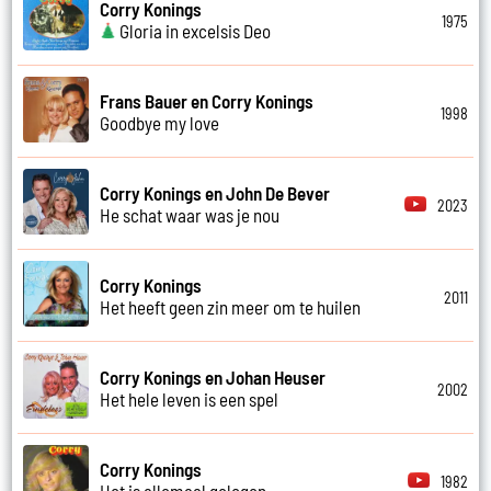
Corry Konings
1975
Gloria in excelsis Deo
Frans Bauer en Corry Konings
1998
Goodbye my love
Corry Konings en John De Bever
2023
He schat waar was je nou
Corry Konings
2011
Het heeft geen zin meer om te huilen
Corry Konings en Johan Heuser
2002
Het hele leven is een spel
Corry Konings
1982
Het is allemaal gelogen