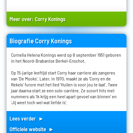
Meer over:
Corry Konings
Biografie Corry Konings
Cornelia Helena Konings werd op 8 september 1951 geboren
in het Noord-Brabantse Berkel-Enschot.
Op 15-jarige leeftijd start Corry haar carriere als zangeres
van ‘De Mooks’. Later, in 1970, maakt ze als ‘Corry en de
Rekels’ furore met het lied ‘Huilen is voor jou te laat’. Twee
jaar daarna start ze een solo-carrière. Ze scoort hits met
nummers als 'Ik krijg een heel apart gevoel van binnen' en
'Jij weet toch wel wat liefde is'.
Lees verder ►
Officiele website ►