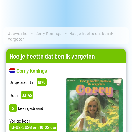
Jouwradio
Corry Konings
Hoe je heette dat ben ik
vergeten
Hoe je heette dat ben ik vergeten
Corry Konings
Uitgebracht in
1976
Duurt
03:42
2
keer gedraaid
Vorige keer:
13-02-2026 om 10:22 uur