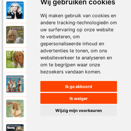
Wij gebruiken cookies
Corry Konings
1999
Je kan je leven nooit meer overdoen
Wij maken gebruik van cookies en
andere tracking-technologieën om
uw surfervaring op onze website
Corry Konings
1977
te verbeteren, om
Je moedertje
gepersonaliseerde inhoud en
advertenties te tonen, om ons
Corry Konings
websiteverkeer te analyseren en
2007
Jij
om te begrijpen waar onze
bezoekers vandaan komen.
Corry en De Rekels
1971
Ik ga akkoord
Jij bent een zeeman
Ik weiger
Corry Konings
1990
Wijzig mijn voorkeuren
Jij bent mijn alles
Corry Konings