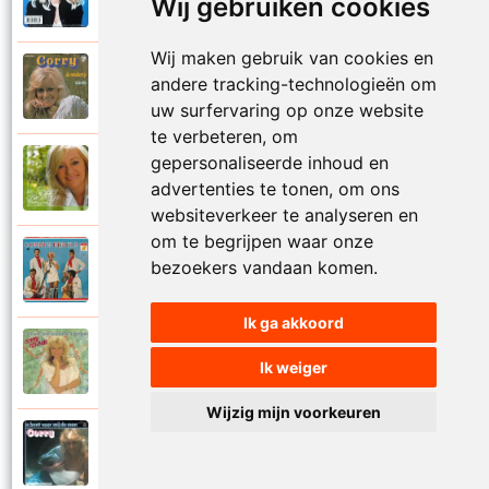
Wij gebruiken cookies
Je kan je leven nooit meer overdoen
Wij maken gebruik van cookies en
Corry Konings
andere tracking-technologieën om
1977
Je moedertje
uw surfervaring op onze website
te verbeteren, om
gepersonaliseerde inhoud en
Corry Konings
2007
advertenties te tonen, om ons
Jij
websiteverkeer te analyseren en
om te begrijpen waar onze
Corry en De Rekels
bezoekers vandaan komen.
1971
Jij bent een zeeman
Ik ga akkoord
Corry Konings
1990
Ik weiger
Jij bent mijn alles
Wijzig mijn voorkeuren
Corry Konings
1983
Jij bent voor mij de man