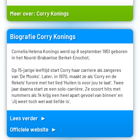
Meer over:
Corry Konings
Biografie Corry Konings
Cornelia Helena Konings werd op 8 september 1951 geboren
in het Noord-Brabantse Berkel-Enschot.
Op 15-jarige leeftijd start Corry haar carriere als zangeres
van ‘De Mooks’. Later, in 1970, maakt ze als ‘Corry en de
Rekels’ furore met het lied ‘Huilen is voor jou te laat’. Twee
jaar daarna start ze een solo-carrière. Ze scoort hits met
nummers als 'Ik krijg een heel apart gevoel van binnen' en
'Jij weet toch wel wat liefde is'.
Lees verder ►
Officiele website ►