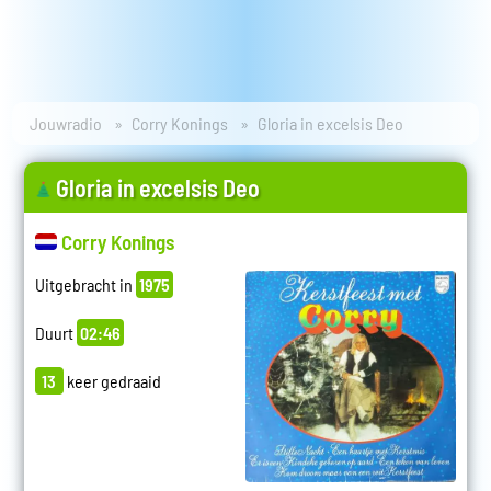
Jouwradio
Corry Konings
Gloria in excelsis Deo
Gloria in excelsis Deo
Corry Konings
Uitgebracht in
1975
Duurt
02:46
13
keer gedraaid