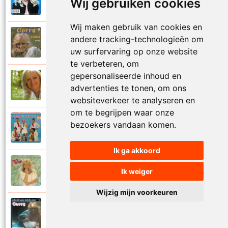
Wij gebruiken cookies
1999
Je kan je leven nooit meer overdoen
Wij maken gebruik van cookies en
Corry Konings
andere tracking-technologieën om
1977
Je moedertje
uw surfervaring op onze website
te verbeteren, om
gepersonaliseerde inhoud en
Corry Konings
2007
advertenties te tonen, om ons
Jij
websiteverkeer te analyseren en
om te begrijpen waar onze
Corry en De Rekels
bezoekers vandaan komen.
1971
Jij bent een zeeman
Ik ga akkoord
Corry Konings
Ik weiger
1990
Jij bent mijn alles
Wijzig mijn voorkeuren
Corry Konings
1983
Jij bent voor mij de man