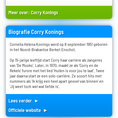
Meer over:
Corry Konings
Biografie Corry Konings
Cornelia Helena Konings werd op 8 september 1951 geboren
in het Noord-Brabantse Berkel-Enschot.
Op 15-jarige leeftijd start Corry haar carriere als zangeres
van ‘De Mooks’. Later, in 1970, maakt ze als ‘Corry en de
Rekels’ furore met het lied ‘Huilen is voor jou te laat’. Twee
jaar daarna start ze een solo-carrière. Ze scoort hits met
nummers als 'Ik krijg een heel apart gevoel van binnen' en
'Jij weet toch wel wat liefde is'.
Lees verder ►
Officiele website ►