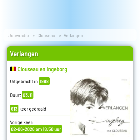
Jouwradio
Clouseau
Verlangen
Verlangen
Clouseau en Ingeborg
Uitgebracht in
1988
Duurt
03:11
613
keer gedraaid
Vorige keer:
02-06-2026 om 18:50 uur