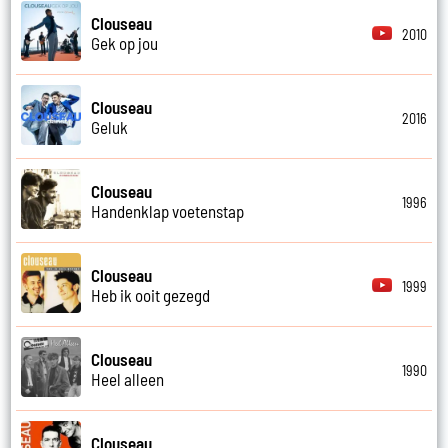
Clouseau
2010
Gek op jou
Clouseau
2016
Geluk
Clouseau
1996
Handenklap voetenstap
Clouseau
1999
Heb ik ooit gezegd
Clouseau
1990
Heel alleen
Clouseau