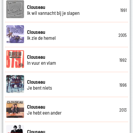
Clouseau
1991
Ik wil vannacht bij je slapen
Clouseau
2005
Ik zie de hemel
Clouseau
1992
In vuur en vlam
Clouseau
1996
Je bent niets
Clouseau
2013
Je hebt een ander
Clouseau