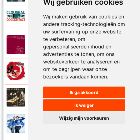
Wij gebruiken cookies
Clouseau
Wij maken gebruik van cookies en
2007
Oogcontact
andere tracking-technologieën om
uw surfervaring op onze website
te verbeteren, om
Clouseau
2022
gepersonaliseerde inhoud en
Over
advertenties te tonen, om ons
websiteverkeer te analyseren en
Clouseau
om te begrijpen waar onze
2004
Over morgen
bezoekers vandaan komen.
Ik ga akkoord
Clouseau
1995
Passie
Ik weiger
Wijzig mijn voorkeuren
Clouseau
2016
Proefcontract