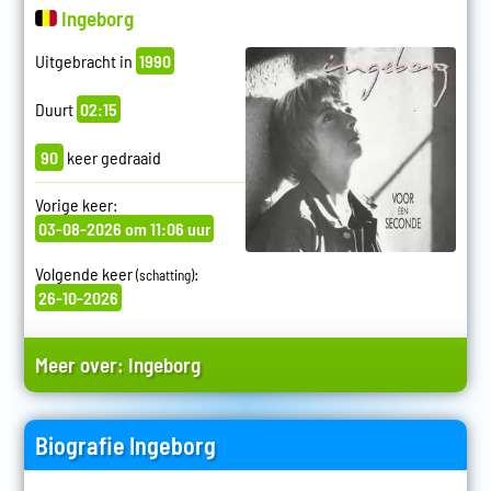
Ingeborg
Uitgebracht in
1990
Duurt
02:15
90
keer gedraaid
Vorige keer:
03-08-2026 om 11:06 uur
Volgende keer
:
(schatting)
26-10-2026
Meer over:
Ingeborg
Biografie Ingeborg