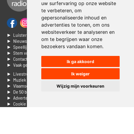
uw surfervaring op onze website
te verbeteren, om
gepersonaliseerde inhoud en
advertenties te tonen, om ons
websiteverkeer te analyseren en
► Luisteren naar Jouwradio
om te begrijpen waar onze
► Nieuws
bezoekers vandaan komen.
► Speellijst
► Stem voor de Dag top 3
► Contacteer ons
Ik ga akkoord
► Vaak gestelde vragen
► Livestream informatie
Ik weiger
► Muziek opzoeken
► Vlaamse 100 Aller tijden
Wijzig mijn voorkeuren
► De 50 beste van...
► Adverteren op Jouwradio
► Cookie voorkeuren wijzigen
► Privacyinformatie
Luister nu naar Jouwradio! De beste Nederlandstalige muziek
uit de lage landen hoor je hier al 20 jaar. In digitale kwaliteit op je
laptop, tablet of smartphone.