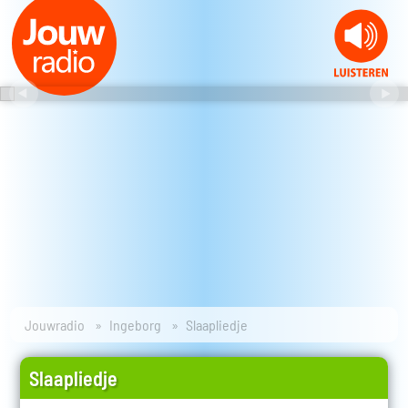
Jouwradio
Ingeborg
Slaapliedje
Slaapliedje