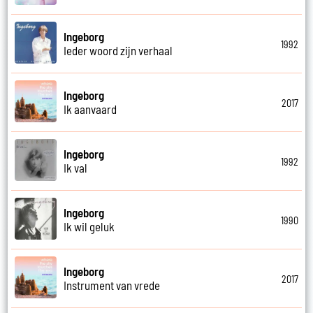
Ingeborg
1992
Ieder woord zijn verhaal
Ingeborg
2017
Ik aanvaard
Ingeborg
1992
Ik val
Ingeborg
1990
Ik wil geluk
Ingeborg
2017
Instrument van vrede