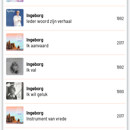
Ingeborg
1992
Ieder woord zijn verhaal
Ingeborg
2017
Ik aanvaard
Ingeborg
1992
Ik val
Ingeborg
1990
Ik wil geluk
Ingeborg
2017
Instrument van vrede