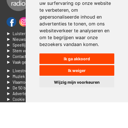
uw surfervaring op onze website
te verbeteren, om
gepersonaliseerde inhoud en
advertenties te tonen, om ons
websiteverkeer te analyseren en
► Luisteren naar Jouwradio
om te begrijpen waar onze
► Nieuws
bezoekers vandaan komen.
► Speellijst
► Stem voor de Dag top 3
► Contacteer ons
Ik ga akkoord
► Vaak gestelde vragen
► Livestream informatie
Ik weiger
► Muziek opzoeken
► Vlaamse 100 Aller tijden
Wijzig mijn voorkeuren
► De 50 beste van...
► Adverteren op Jouwradio
► Cookie voorkeuren wijzigen
► Privacyinformatie
Luister nu naar Jouwradio! De beste Nederlandstalige muziek
uit de lage landen hoor je hier al 20 jaar. In digitale kwaliteit op je
laptop, tablet of smartphone.