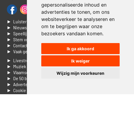
gepersonaliseerde inhoud en
advertenties te tonen, om ons
websiteverkeer te analyseren en
► Luisteren naar Jouwradio
om te begrijpen waar onze
► Nieuws
bezoekers vandaan komen.
► Speellijst
► Stem voor de Dag top 3
► Contacteer ons
Ik ga akkoord
► Vaak gestelde vragen
► Livestream informatie
Ik weiger
► Muziek opzoeken
► Vlaamse 100 Aller tijden
Wijzig mijn voorkeuren
► De 50 beste van...
► Adverteren op Jouwradio
► Cookie voorkeuren wijzigen
► Privacyinformatie
Luister nu naar Jouwradio! De beste Nederlandstalige muziek
uit de lage landen hoor je hier al 20 jaar. In digitale kwaliteit op je
laptop, tablet of smartphone.