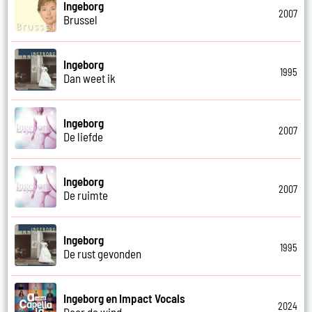
Ingeborg
2007
Brussel
Ingeborg
1995
Dan weet ik
Ingeborg
2007
De liefde
Ingeborg
2007
De ruimte
Ingeborg
1995
De rust gevonden
Ingeborg en Impact Vocals
2024
Door de wind