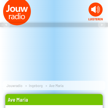
Jouwradio
Ingeborg
Ave Maria
Ave Maria