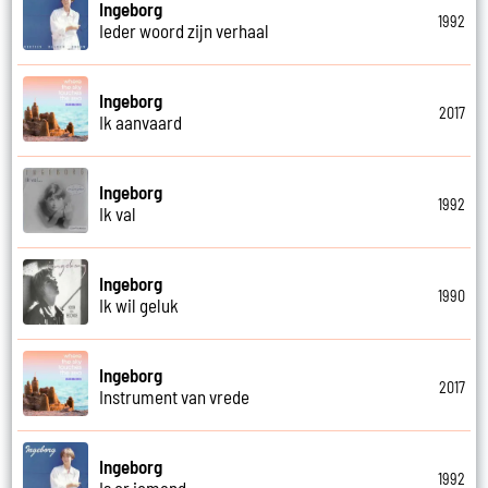
Ingeborg
1992
Ieder woord zijn verhaal
Ingeborg
2017
Ik aanvaard
Ingeborg
1992
Ik val
Ingeborg
1990
Ik wil geluk
Ingeborg
2017
Instrument van vrede
Ingeborg
1992
Is er iemand