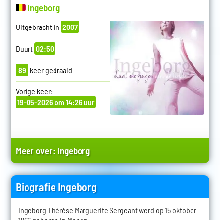
Ingeborg
Uitgebracht in
2007
Duurt
02:50
89
keer gedraaid
Vorige keer:
19-05-2026 om 14:26 uur
Meer over:
Ingeborg
Biografie Ingeborg
Ingeborg Thérèse Marguerite Sergeant werd op 15 oktober
1966 geboren in Menen.