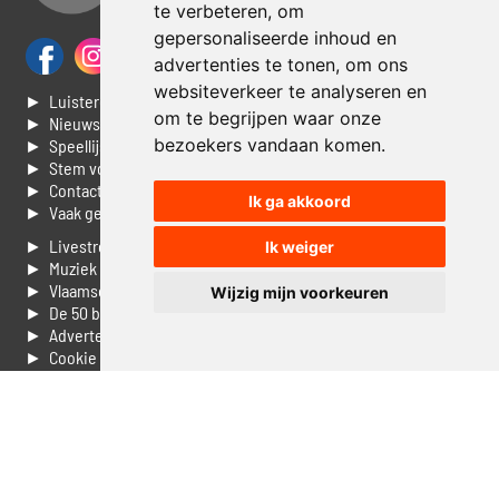
te verbeteren, om
gepersonaliseerde inhoud en
advertenties te tonen, om ons
websiteverkeer te analyseren en
► Luisteren naar Jouwradio
om te begrijpen waar onze
► Nieuws
bezoekers vandaan komen.
► Speellijst
► Stem voor de Dag top 3
► Contacteer ons
Ik ga akkoord
► Vaak gestelde vragen
► Livestream informatie
Ik weiger
► Muziek opzoeken
► Vlaamse 100 Aller tijden
Wijzig mijn voorkeuren
► De 50 beste van...
► Adverteren op Jouwradio
► Cookie voorkeuren wijzigen
► Privacyinformatie
Luister nu naar Jouwradio! De beste Nederlandstalige muziek
uit de lage landen hoor je hier al 20 jaar. In digitale kwaliteit op je
laptop, tablet of smartphone.