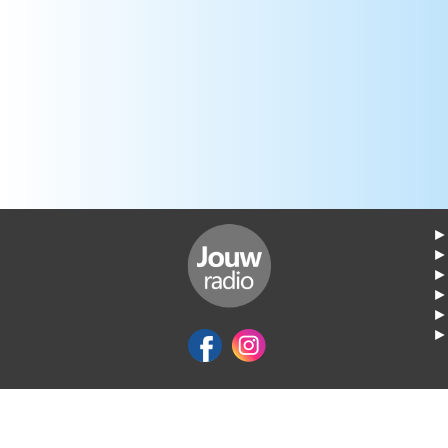
► 
►
► 
► 
► 
► 