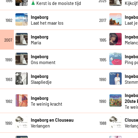
1995
2025
Kerst is de mooiste tijd
Kijkcij
Ingeborg
Ingebo
1992
2017
Laat het maar los
Laat j
Ingeborg
Ingebo
2007
1995
Maria
Melanc
Ingeborg
Ingebo
1990
1995
Ons moment
Ping p
Ingeborg
Ingebo
1993
1990
Slaapliedje
Stemm
Ingebo
Ingeborg
20ste
1992
1990
Te weinig kracht
Te wei
Ingeborg en Clouseau
Clouse
1990
1988
Verlangen
Verlan