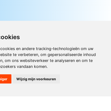
cookies
 cookies en andere tracking-technologieën om uw
ebsite te verbeteren, om gepersonaliseerde inhoud
Luister nu naar Jouwradio! De beste
en, om ons websiteverkeer te analyseren en om te
Nederlandstalige muziek uit de lage
ezoekers vandaan komen.
landen hoor je hier al 20 jaar. In
digitale kwaliteit op je laptop, tablet
of smartphone.
eiger
Wijzig mijn voorkeuren