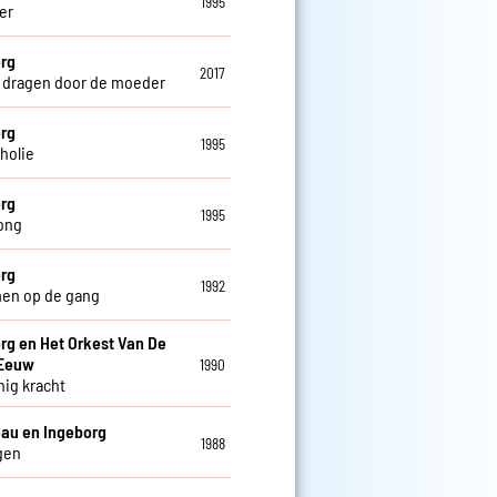
1995
fer
rg
2017
e dragen door de moeder
rg
1995
holie
rg
1995
ong
rg
1992
en op de gang
rg en Het Orkest Van De
 Eeuw
1990
nig kracht
au en Ingeborg
1988
gen