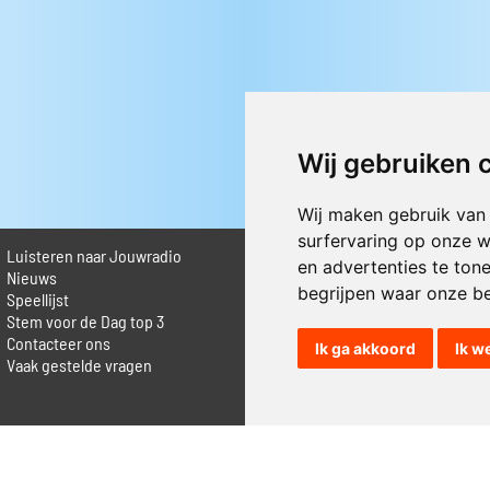
Wij gebruiken 
Wij maken gebruik van
surfervaring op onze w
Luisteren naar Jouwradio
► Livestream informatie
en advertenties te ton
 Nieuws
► Muziek opzoeken
begrijpen waar onze b
Speellijst
► Vlaamse 100 Aller tijden
Stem voor de Dag top 3
► De 50 beste van...
Contacteer ons
► Adverteren op Jouwradio
Ik ga akkoord
Ik w
Vaak gestelde vragen
► Cookie voorkeuren wijzigen
► Privacyinformatie
© Jouwradio 2006 - 2026 - alle rechten voorbehouden.
Design door
Cloudscape EP
.