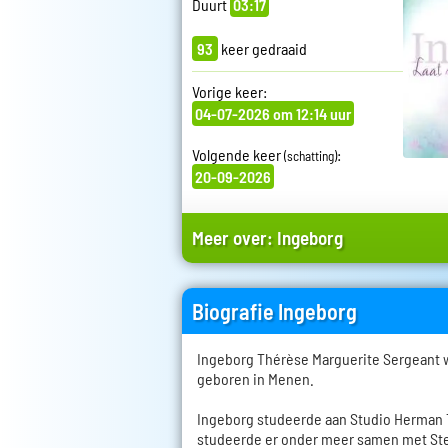
Duurt
03:17
93
keer gedraaid
Vorige keer:
04-07-2026 om 12:14 uur
Volgende keer
:
(schatting)
20-09-2026
Meer over:
Ingeborg
Biografie Ingeborg
Ingeborg Thérèse Marguerite Sergeant w
geboren in Menen.
Ingeborg studeerde aan Studio Herman T
studeerde er onder meer samen met St