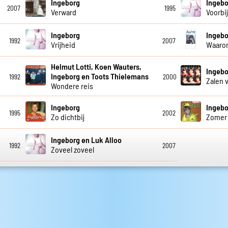
Ingeborg
Ingebo
2007
1995
Verward
Voorbi
Ingeborg
Ingebo
1992
2007
Vrijheid
Waaro
Helmut Lotti, Koen Wauters,
Ingebo
Ingeborg en Toots Thielemans
1992
2000
Zalen 
Wondere reis
Ingeborg
Ingebo
1995
2002
Zo dichtbij
Zomer
Ingeborg en Luk Alloo
1992
2007
Zoveel zoveel