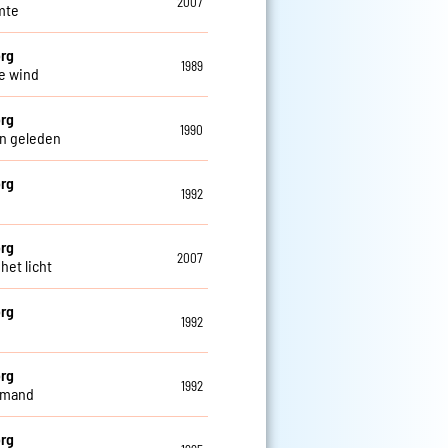
2007
mte
rg
1989
e wind
rg
1990
n geleden
rg
1992
rg
2007
 het licht
rg
1992
rg
1992
iemand
rg