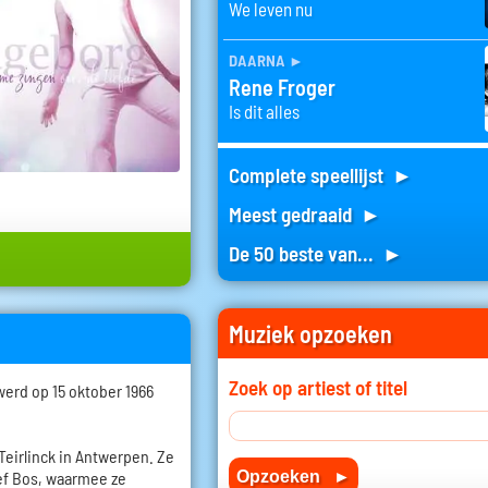
We leven nu
daarna
►
Rene Froger
Is dit alles
Complete speellijst ►
Meest gedraaid ►
De 50 beste van... ►
Muziek opzoeken
Zoek op artiest of titel
erd op 15 oktober 1966
eirlinck in Antwerpen. Ze
ef Bos, waarmee ze