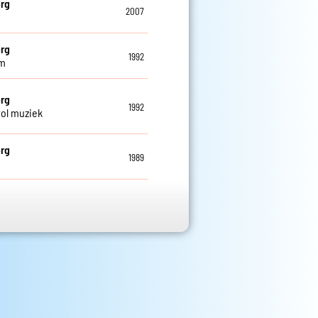
rg
2007
j
rg
1992
m
rg
1992
vol muziek
rg
1989