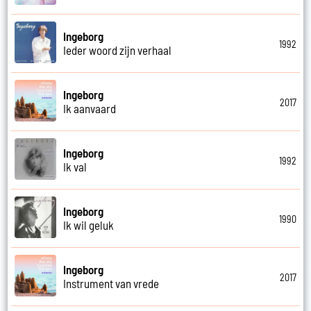
Ingeborg
1992
Ieder woord zijn verhaal
Ingeborg
2017
Ik aanvaard
Ingeborg
1992
Ik val
Ingeborg
1990
Ik wil geluk
Ingeborg
2017
Instrument van vrede