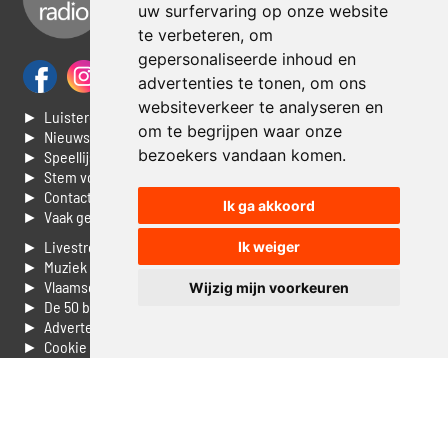
uw surfervaring op onze website
te verbeteren, om
gepersonaliseerde inhoud en
advertenties te tonen, om ons
websiteverkeer te analyseren en
► Luisteren naar Jouwradio
om te begrijpen waar onze
► Nieuws
bezoekers vandaan komen.
► Speellijst
► Stem voor de Dag top 3
► Contacteer ons
Ik ga akkoord
► Vaak gestelde vragen
► Livestream informatie
Ik weiger
► Muziek opzoeken
► Vlaamse 100 Aller tijden
Wijzig mijn voorkeuren
► De 50 beste van...
► Adverteren op Jouwradio
► Cookie voorkeuren wijzigen
► Privacyinformatie
Luister nu naar Jouwradio! De beste Nederlandstalige muziek
uit de lage landen hoor je hier al 20 jaar. In digitale kwaliteit op je
laptop, tablet of smartphone.