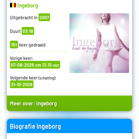
Ingeborg
Uitgebracht in
2007
Duurt
03:18
151
keer gedraaid
Vorige keer:
07-08-2026 om 13:15 uur
Volgende keer
:
(schatting)
31-10-2026
Meer over:
Ingeborg
Biografie Ingeborg