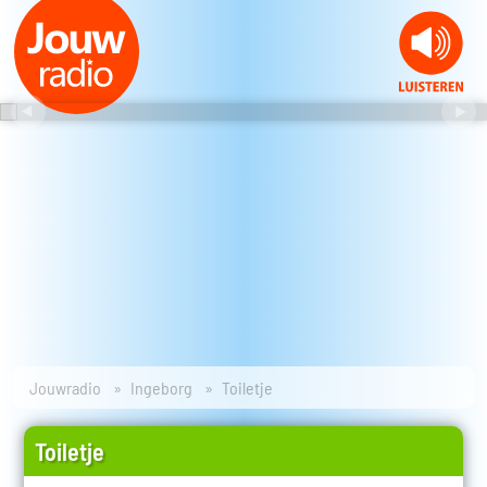
Jouwradio
Ingeborg
Toiletje
Toiletje