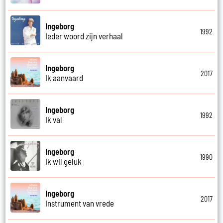
Ingeborg
1992
Ieder woord zijn verhaal
Ingeborg
2017
Ik aanvaard
Ingeborg
1992
Ik val
Ingeborg
1990
Ik wil geluk
Ingeborg
2017
Instrument van vrede