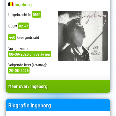
Ingeborg
Uitgebracht in
1990
Duurt
02:47
440
keer gedraaid
Vorige keer:
06-06-2026 om 09:14 uur
Volgende keer
:
(schatting)
20-08-2026
Meer over:
Ingeborg
Biografie Ingeborg