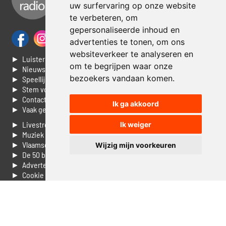
uw surfervaring op onze website
te verbeteren, om
gepersonaliseerde inhoud en
advertenties te tonen, om ons
websiteverkeer te analyseren en
► Luisteren naar Jouwradio
om te begrijpen waar onze
► Nieuws
bezoekers vandaan komen.
► Speellijst
► Stem voor de Dag top 3
► Contacteer ons
Ik ga akkoord
► Vaak gestelde vragen
► Livestream informatie
Ik weiger
► Muziek opzoeken
► Vlaamse 100 Aller tijden
Wijzig mijn voorkeuren
► De 50 beste van...
► Adverteren op Jouwradio
► Cookie voorkeuren wijzigen
► Privacyinformatie
Luister nu naar Jouwradio! De beste Nederlandstalige muziek
uit de lage landen hoor je hier al 20 jaar. In digitale kwaliteit op je
laptop, tablet of smartphone.