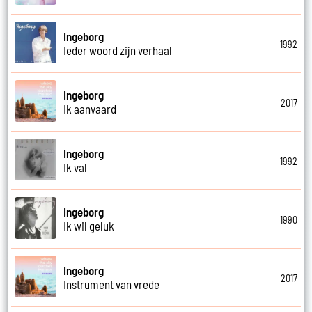
Ingeborg
1992
Ieder woord zijn verhaal
Ingeborg
2017
Ik aanvaard
Ingeborg
1992
Ik val
Ingeborg
1990
Ik wil geluk
Ingeborg
2017
Instrument van vrede