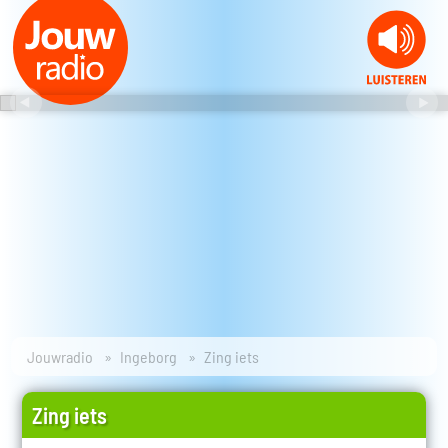
Jouwradio
Ingeborg
Zing iets
Zing iets