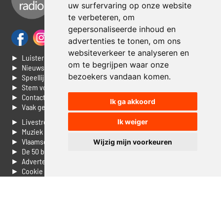
uw surfervaring op onze website
te verbeteren, om
gepersonaliseerde inhoud en
advertenties te tonen, om ons
websiteverkeer te analyseren en
► Luisteren naar Jouwradio
om te begrijpen waar onze
► Nieuws
bezoekers vandaan komen.
► Speellijst
► Stem voor de Dag top 3
► Contacteer ons
Ik ga akkoord
► Vaak gestelde vragen
► Livestream informatie
Ik weiger
► Muziek opzoeken
► Vlaamse 100 Aller tijden
Wijzig mijn voorkeuren
► De 50 beste van...
► Adverteren op Jouwradio
► Cookie voorkeuren wijzigen
► Privacyinformatie
Luister nu naar Jouwradio! De beste Nederlandstalige muziek
uit de lage landen hoor je hier al 20 jaar. In digitale kwaliteit op je
laptop, tablet of smartphone.