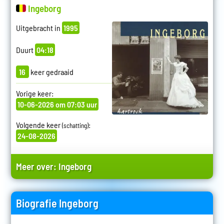
Ingeborg
Uitgebracht in
1995
Duurt
04:18
16
keer gedraaid
Vorige keer:
10-06-2026 om 07:03 uur
Volgende keer
:
(schatting)
24-08-2026
Meer over:
Ingeborg
Biografie Ingeborg