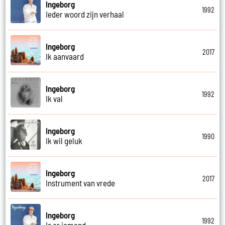
Ingeborg
1992
Ieder woord zijn verhaal
Ingeborg
2017
Ik aanvaard
Ingeborg
1992
Ik val
Ingeborg
1990
Ik wil geluk
Ingeborg
2017
Instrument van vrede
Ingeborg
1992
Is er iemand