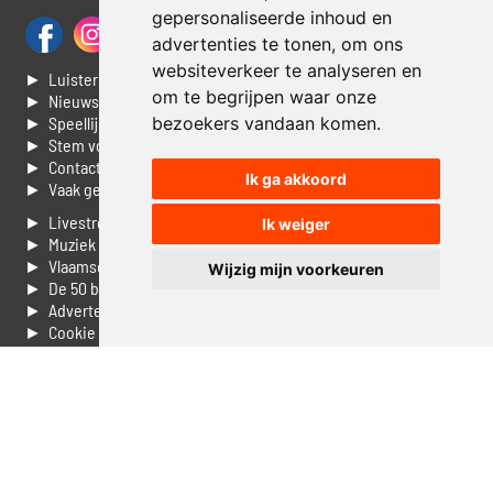
gepersonaliseerde inhoud en
advertenties te tonen, om ons
websiteverkeer te analyseren en
► Luisteren naar Jouwradio
om te begrijpen waar onze
► Nieuws
bezoekers vandaan komen.
► Speellijst
► Stem voor de Dag top 3
► Contacteer ons
Ik ga akkoord
► Vaak gestelde vragen
► Livestream informatie
Ik weiger
► Muziek opzoeken
► Vlaamse 100 Aller tijden
Wijzig mijn voorkeuren
► De 50 beste van...
► Adverteren op Jouwradio
► Cookie voorkeuren wijzigen
► Privacyinformatie
Luister nu naar Jouwradio! De beste Nederlandstalige muziek
uit de lage landen hoor je hier al 20 jaar. In digitale kwaliteit op je
laptop, tablet of smartphone.