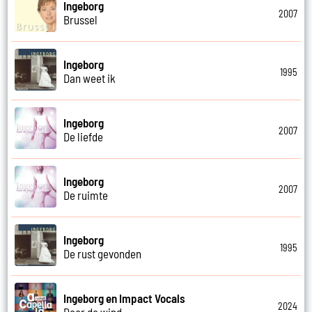
Ingeborg
2007
Brussel
Ingeborg
1995
Dan weet ik
Ingeborg
2007
De liefde
Ingeborg
2007
De ruimte
Ingeborg
1995
De rust gevonden
Ingeborg en Impact Vocals
2024
Door de wind