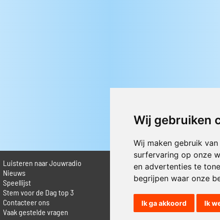
Wij gebruiken 
Wij maken gebruik van
surfervaring op onze w
Luisteren naar Jouwradio
► Livestream informatie
en advertenties te ton
 Nieuws
► Muziek opzoeken
begrijpen waar onze b
Speellijst
► Vlaamse 100 Aller tijden
Stem voor de Dag top 3
► De 50 beste van...
Contacteer ons
► Adverteren op Jouwradio
Ik ga akkoord
Ik w
Vaak gestelde vragen
► Cookie voorkeuren wijzigen