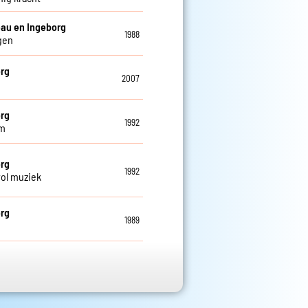
au en Ingeborg
1988
gen
rg
2007
j
rg
1992
m
rg
1992
vol muziek
rg
1989