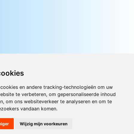
cookies
 cookies en andere tracking-technologieën om uw
ebsite te verbeteren, om gepersonaliseerde inhoud
Luister nu naar Jouwradio! De beste
en, om ons websiteverkeer te analyseren en om te
Nederlandstalige muziek uit de lage
ezoekers vandaan komen.
landen hoor je hier al 20 jaar. In
digitale kwaliteit op je laptop, tablet
of smartphone.
eiger
Wijzig mijn voorkeuren