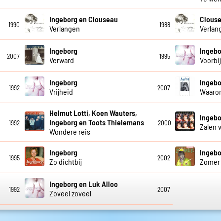
Ingeborg en Clouseau
Clouse
1990
1988
Verlangen
Verlan
Ingeborg
Ingebo
2007
1995
Verward
Voorbi
Ingeborg
Ingebo
1992
2007
Vrijheid
Waaro
Helmut Lotti, Koen Wauters,
Ingebo
Ingeborg en Toots Thielemans
1992
2000
Zalen 
Wondere reis
Ingeborg
Ingebo
1995
2002
Zo dichtbij
Zomer
Ingeborg en Luk Alloo
1992
2007
Zoveel zoveel