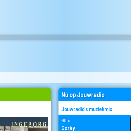
Nu op Jouwradio
Jouwradio's muziekmix
nu
►
Gorky