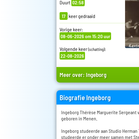
Duurt
02:58
17
keer gedraaid
Vorige keer:
08-06-2026 om 15:20 uur
Volgende keer
:
(schatting)
22-08-2026
Meer over:
Ingeborg
Biografie Ingeborg
Ingeborg Thérèse Marguerite Sergeant w
geboren in Menen.
Ingeborg studeerde aan Studio Herman T
studeerde er onder meer samen met St