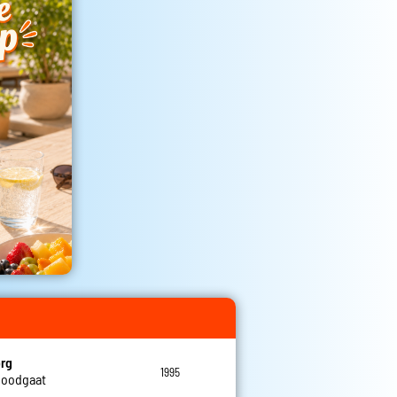
rg
1995
 doodgaat