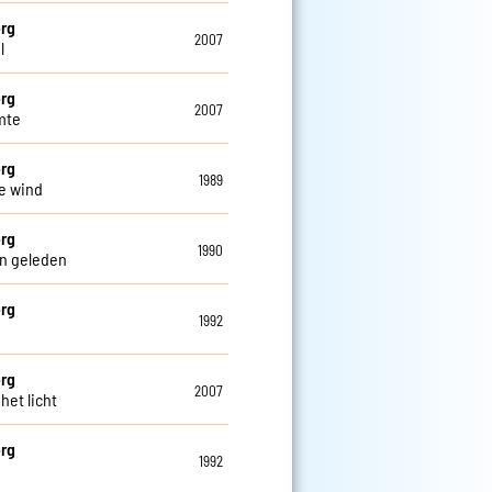
rg
2007
l
rg
2007
mte
rg
1989
e wind
rg
1990
n geleden
rg
1992
rg
2007
 het licht
rg
1992