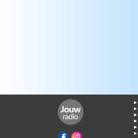
► 
►
► 
► 
► 
► 