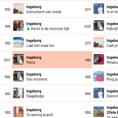
Ingeborg
Ingebo
1990
2017
Instrument van vrede
Is er 
Ingeborg
Ingebo
1995
2025
Kerst is de mooiste tijd
Kijkcij
Ingeborg
Ingebo
1992
2017
Laat het maar los
Laat j
Ingeborg
Ingebo
2007
1995
Maria
Melanc
Ingeborg
Ingebo
1990
1995
Ons moment
Ping p
Ingeborg
Ingebo
1993
1990
Slaapliedje
Stemm
Ingebo
Ingeborg
20ste
1992
1990
Te weinig kracht
Te wei