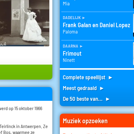
Mia
dadelijk
►
Frank Galan en Daniel Lopez
Paloma
daarna
►
Frimout
Ninett
Complete speellijst ►
Meest gedraaid ►
De 50 beste van... ►
erd op 15 oktober 1966
Muziek opzoeken
eirlinck in Antwerpen. Ze
ef Bos, waarmee ze