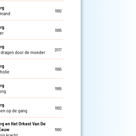
rg
1992
iemand
rg
1995
fer
rg
2017
e dragen door de moeder
rg
1995
holie
rg
1995
ong
rg
1992
en op de gang
rg en Het Orkest Van De
 Eeuw
1990
nig kracht