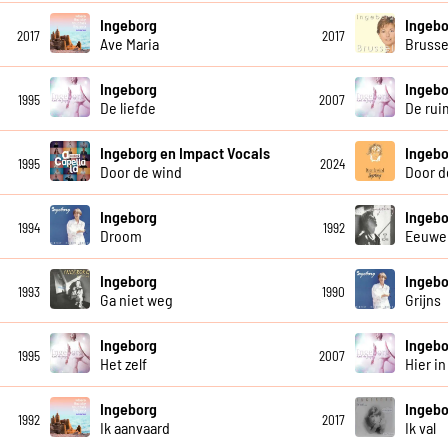
Ingeborg
Ingebo
2017
2017
Ave Maria
Brusse
Ingeborg
Ingebo
1995
2007
De liefde
De rui
Ingeborg en Impact Vocals
Ingebo
1995
2024
Door de wind
Door d
Ingeborg
Ingebo
1994
1992
Droom
Eeuwe
Ingeborg
Ingebo
1993
1990
Ga niet weg
Grijns
Ingeborg
Ingebo
1995
2007
Het zelf
Hier in
Ingeborg
Ingebo
1992
2017
Ik aanvaard
Ik val