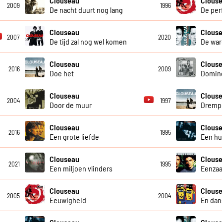
Clouseau
Clous
2009
1996
De nacht duurt nog lang
De per
Clouseau
Clous
2007
2020
De tijd zal nog wel komen
De war
Clouseau
Clous
2016
2009
Doe het
Domin
Clouseau
Clous
2004
1997
Door de muur
Dremp
Clouseau
Clous
2016
1995
Een grote liefde
Een hui
Clouseau
Clous
2021
1995
Een miljoen vlinders
Eenzaa
Clouseau
Clous
2005
2004
Eeuwigheid
En dan