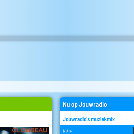
Nu op Jouwradio
Jouwradio's muziekmix
nu
►