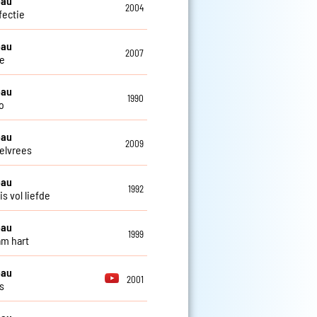
eau
2004
fectie
eau
2007
e
eau
1990
o
eau
2009
elvrees
eau
1992
s vol liefde
eau
1999
m hart
eau
2001
s