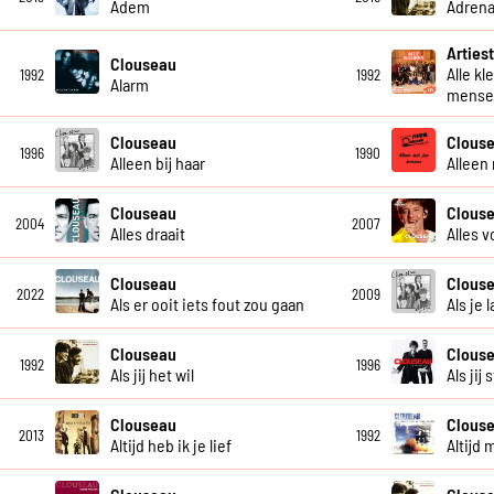
Adem
Adrena
Artiest
Clouseau
Alle kl
1992
1992
Alarm
mensel
Clouseau
Clous
1996
1990
Alleen bij haar
Alleen
Clouseau
Clous
2004
2007
Alles draait
Alles v
Clouseau
Clous
2022
2009
Als er ooit iets fout zou gaan
Als je 
Clouseau
Clous
1992
1996
Als jij het wil
Als jij
Clouseau
Clous
2013
1992
Altijd heb ik je lief
Altijd