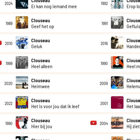
Clouseau
Clous
2024
1992
Er kan nog iemand mee
Erop l
Clouseau
Clous
1989
1991
Geef het op
Geflui
Clouseau
Clous
2010
2016
Geluk
Handen
Clouseau
Clous
1999
1990
Heel alleen
Heel m
Clouseau
Clous
2020
2009
Heimwee
Helema
Clouseau
Clous
2022
2001
Het is voor jou dat ik leef
Het laa
Clouseau
Clous
1990
2004
Hier bij jou
Hij ziet