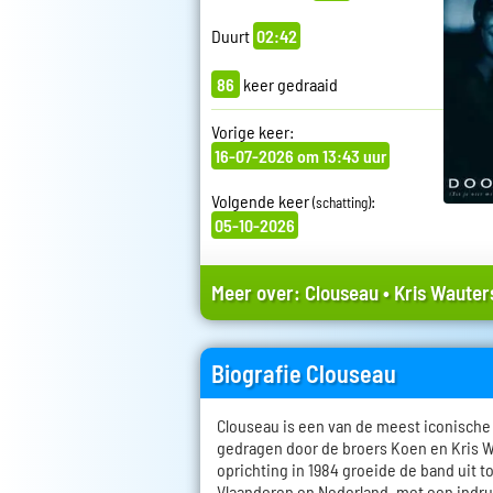
Duurt
02:42
86
keer gedraaid
Vorige keer:
16-07-2026 om 13:43 uur
Volgende keer
:
(schatting)
05-10-2026
Meer over:
Clouseau
•
Kris Wauter
Biografie Clouseau
Clouseau is een van de meest iconisch
gedragen door de broers Koen en Kris W
oprichting in 1984 groeide de band uit t
Vlaanderen en Nederland, met een indr