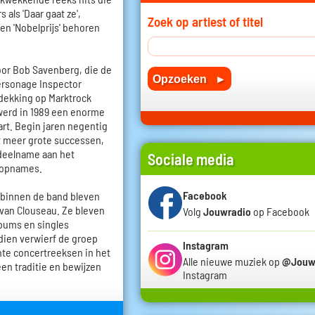
als 'Daar gaat ze',
Zoek op artiest of titel
' en 'Nobelprijs' behoren
oor Bob Savenberg, die de
ersonage Inspector
tdekking op Marktrock
werd in 1989 een enorme
art. Begin jaren negentig
t meer grote successen,
 deelname aan het
Sociale media
e opnames.
Facebook
 binnen de band bleven
 van Clouseau. Ze bleven
Volg
Jouwradio
op Facebook
lbums en singles
dien verwierf de groep
Instagram
hte concertreeksen in het
Alle nieuwe muziek op
@Jouw
en traditie en bewijzen
Instagram