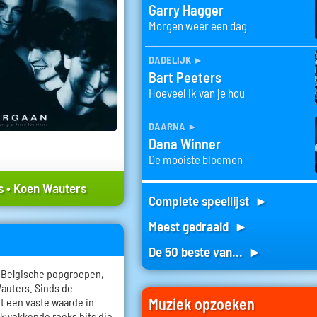
Garry Hagger
Morgen weer een dag
dadelijk
►
Bart Peeters
Hoeveel ik van je hou
daarna
►
Dana Winner
De mooiste bloemen
s
•
Koen Wauters
Complete speellijst ►
Meest gedraaid ►
De 50 beste van... ►
e Belgische popgroepen,
auters. Sinds de
Muziek opzoeken
ot een vaste waarde in
ukwekkende reeks hits die