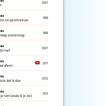
eau
2007
os
eau
1989
ster en geschreeuw
eau
1996
klap voetenstap
eau
2007
ijn hart
eau
2017
al alleen
eau
2022
tste dat ik doe
eau
2013
 je niet (zoals ik je zie)