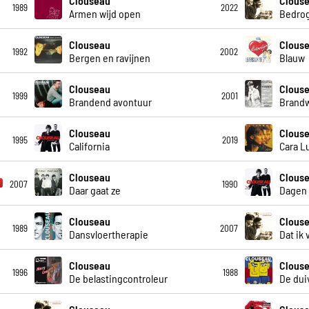
Clouseau
Clous
1989
2022
Armen wijd open
Bedro
Clouseau
Clouse
1992
2002
Bergen en ravijnen
Blauw
Clouseau
Clous
1999
2001
Brandend avontuur
Brand
Clouseau
Clous
1995
2019
California
Cara L
Clouseau
Clous
2007
1990
Daar gaat ze
Dagen 
Clouseau
Clous
1989
2007
Dansvloertherapie
Dat ik 
Clouseau
Clous
1996
1988
De belastingcontroleur
De duiv