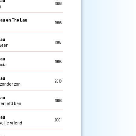
eau
1996
g
au en The Lau
1998
eau
1987
weer
eau
1995
ucia
eau
2019
zonder zon
eau
1996
verliefd ben
eau
2001
el je vriend