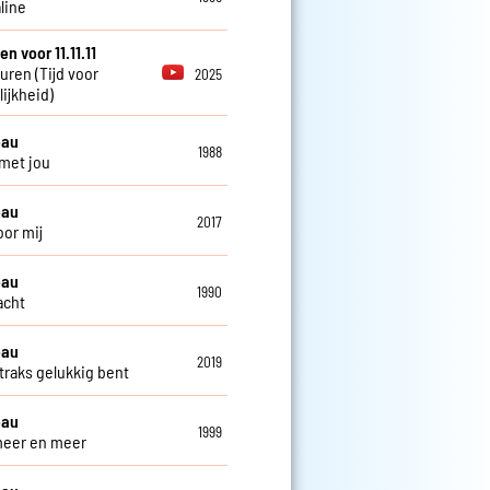
line
en voor 11.11.11
euren (Tijd voor
2025
ijkheid)
eau
1988
 met jou
eau
2017
oor mij
eau
1990
lacht
eau
2019
 straks gelukkig bent
eau
1999
 meer en meer