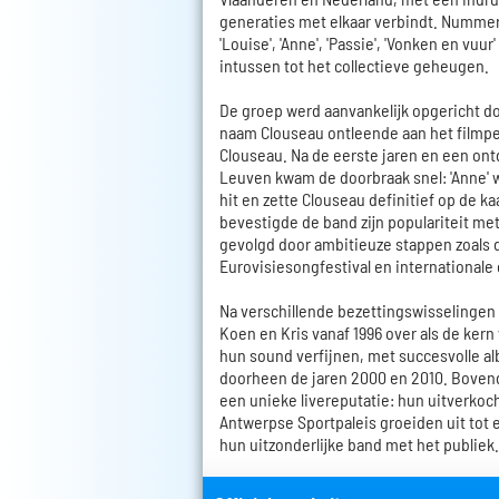
generaties met elkaar verbindt. Nummers 
'Louise', 'Anne', 'Passie', 'Vonken en vuur
intussen tot het collectieve geheugen.
De groep werd aanvankelijk opgericht d
naam Clouseau ontleende aan het filmp
Clouseau. Na de eerste jaren en een on
Leuven kwam de doorbraak snel: 'Anne' 
hit en zette Clouseau definitief op de ka
bevestigde de band zijn populariteit me
gevolgd door ambitieuze stappen zoals
Eurovisiesongfestival en international
Na verschillende bezettingswisselingen
Koen en Kris vanaf 1996 over als de kern
hun sound verfijnen, met succesvolle a
doorheen de jaren 2000 en 2010. Boven
een unieke livereputatie: hun uitverkoc
Antwerpse Sportpaleis groeiden uit tot e
hun uitzonderlijke band met het publiek.