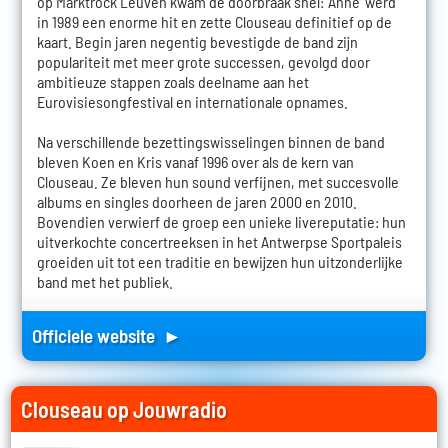
op Marktrock Leuven kwam de doorbraak snel: 'Anne' werd
in 1989 een enorme hit en zette Clouseau definitief op de
kaart. Begin jaren negentig bevestigde de band zijn
populariteit met meer grote successen, gevolgd door
ambitieuze stappen zoals deelname aan het
Eurovisiesongfestival en internationale opnames.
Na verschillende bezettingswisselingen binnen de band
bleven Koen en Kris vanaf 1996 over als de kern van
Clouseau. Ze bleven hun sound verfijnen, met succesvolle
albums en singles doorheen de jaren 2000 en 2010.
Bovendien verwierf de groep een unieke livereputatie: hun
uitverkochte concertreeksen in het Antwerpse Sportpaleis
groeiden uit tot een traditie en bewijzen hun uitzonderlijke
band met het publiek.
Officiele website ►
Clouseau op Jouwradio