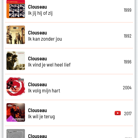
Clouseau
1999
Ik jij hij of zij
Clouseau
1992
Ik kan zonder jou
Clouseau
1996
Ik vind je wel heel lief
Clouseau
2004
Ik volg mijn hart
Clouseau
2017
Ik wil je terug
Clouseau