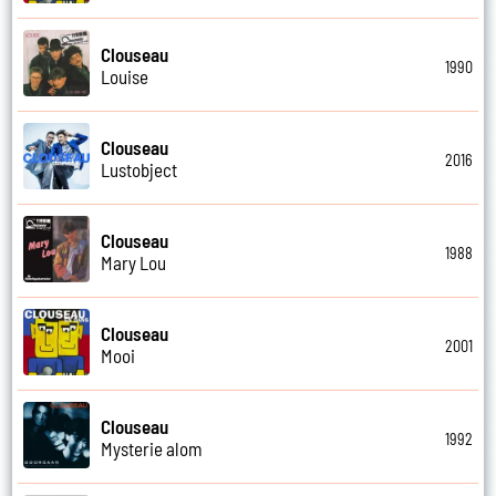
Clouseau
1990
Louise
Clouseau
2016
Lustobject
Clouseau
1988
Mary Lou
Clouseau
2001
Mooi
Clouseau
1992
Mysterie alom