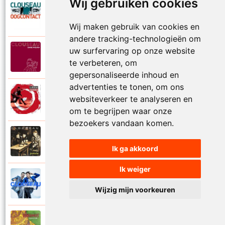
Wij gebruiken cookies
Clouseau
2007
Oogcontact
Wij maken gebruik van cookies en
andere tracking-technologieën om
uw surfervaring op onze website
Clouseau
2022
Over
te verbeteren, om
gepersonaliseerde inhoud en
advertenties te tonen, om ons
Clouseau
websiteverkeer te analyseren en
2004
Over morgen
om te begrijpen waar onze
bezoekers vandaan komen.
Clouseau
1995
Passie
Ik ga akkoord
Ik weiger
Clouseau
2016
Proefcontract
Wijzig mijn voorkeuren
Clouseau