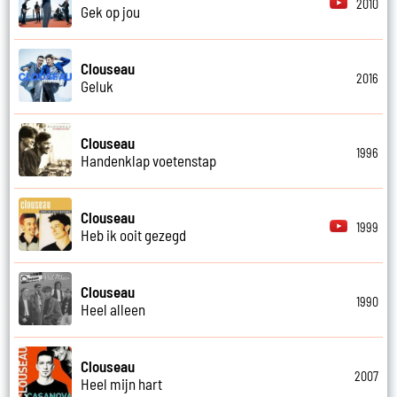
2010
Gek op jou
Clouseau
2016
Geluk
Clouseau
1996
Handenklap voetenstap
Clouseau
1999
Heb ik ooit gezegd
Clouseau
1990
Heel alleen
Clouseau
2007
Heel mijn hart