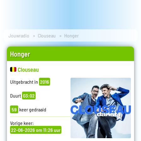
Jouwradio
Clouseau
Honger
Honger
Clouseau
Uitgebracht in
2016
Duurt
03:02
59
keer gedraaid
Vorige keer:
22-06-2026 om 11:26 uur