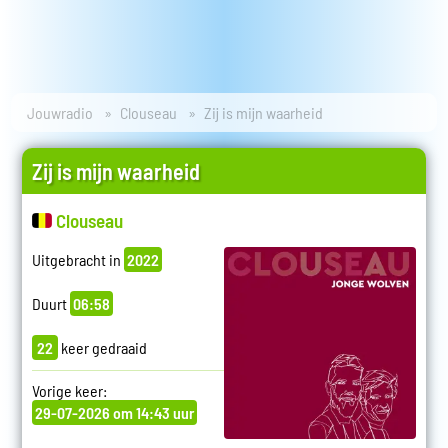
Jouwradio
Clouseau
Zij is mijn waarheid
Zij is mijn waarheid
Clouseau
Uitgebracht in
2022
Duurt
06:58
22
keer gedraaid
Vorige keer:
29-07-2026 om 14:43 uur