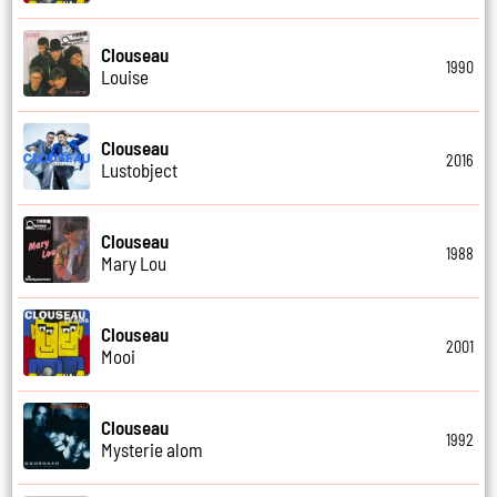
Clouseau
1990
Louise
Clouseau
2016
Lustobject
Clouseau
1988
Mary Lou
Clouseau
2001
Mooi
Clouseau
1992
Mysterie alom