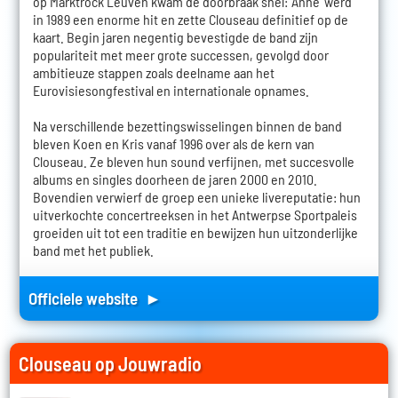
op Marktrock Leuven kwam de doorbraak snel: 'Anne' werd
in 1989 een enorme hit en zette Clouseau definitief op de
kaart. Begin jaren negentig bevestigde de band zijn
populariteit met meer grote successen, gevolgd door
ambitieuze stappen zoals deelname aan het
Eurovisiesongfestival en internationale opnames.
Na verschillende bezettingswisselingen binnen de band
bleven Koen en Kris vanaf 1996 over als de kern van
Clouseau. Ze bleven hun sound verfijnen, met succesvolle
albums en singles doorheen de jaren 2000 en 2010.
Bovendien verwierf de groep een unieke livereputatie: hun
uitverkochte concertreeksen in het Antwerpse Sportpaleis
groeiden uit tot een traditie en bewijzen hun uitzonderlijke
band met het publiek.
Officiele website ►
Clouseau op Jouwradio