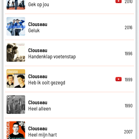
2010
Gek op jou
Clouseau
2016
Geluk
Clouseau
1996
Handenklap voetenstap
Clouseau
1999
Heb ik ooit gezegd
Clouseau
1990
Heel alleen
Clouseau
2007
Heel mijn hart