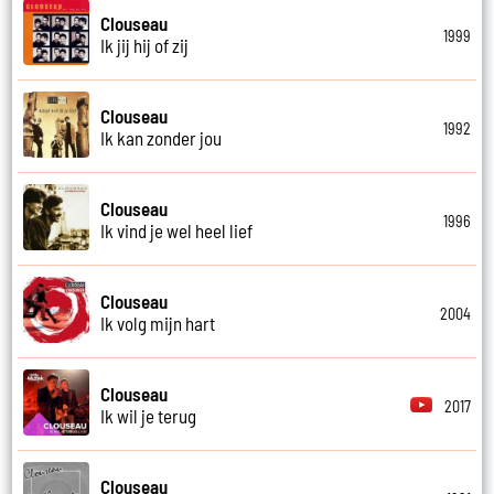
Clouseau
1999
Ik jij hij of zij
Clouseau
1992
Ik kan zonder jou
Clouseau
1996
Ik vind je wel heel lief
Clouseau
2004
Ik volg mijn hart
Clouseau
2017
Ik wil je terug
Clouseau