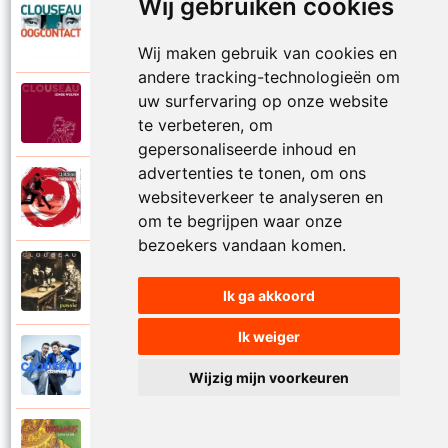
Wij gebruiken cookies
Clouseau
2007
Oogcontact
Wij maken gebruik van cookies en
andere tracking-technologieën om
uw surfervaring op onze website
Clouseau
2022
Over
te verbeteren, om
gepersonaliseerde inhoud en
advertenties te tonen, om ons
Clouseau
websiteverkeer te analyseren en
2004
Over morgen
om te begrijpen waar onze
bezoekers vandaan komen.
Clouseau
1995
Passie
Ik ga akkoord
Ik weiger
Clouseau
2016
Proefcontract
Wijzig mijn voorkeuren
Clouseau