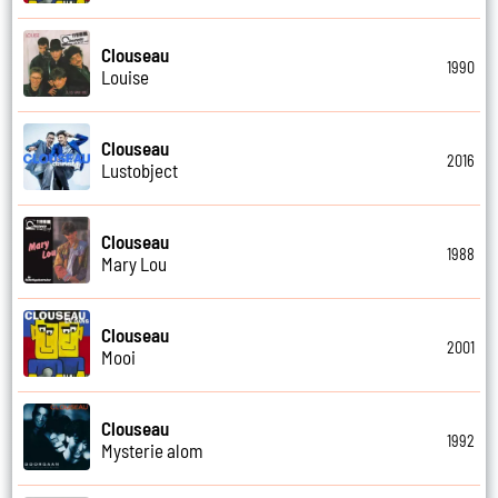
Clouseau
1990
Louise
Clouseau
2016
Lustobject
Clouseau
1988
Mary Lou
Clouseau
2001
Mooi
Clouseau
1992
Mysterie alom