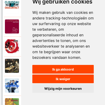
Wij gebruiken cookies
Clouseau
2007
Oogcontact
Wij maken gebruik van cookies en
andere tracking-technologieën om
uw surfervaring op onze website
Clouseau
2022
Over
te verbeteren, om
gepersonaliseerde inhoud en
advertenties te tonen, om ons
Clouseau
websiteverkeer te analyseren en
2004
Over morgen
om te begrijpen waar onze
bezoekers vandaan komen.
Clouseau
1995
Passie
Ik ga akkoord
Ik weiger
Clouseau
2016
Proefcontract
Wijzig mijn voorkeuren
Clouseau