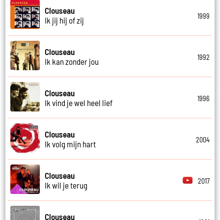
Clouseau
1999
Ik jij hij of zij
Clouseau
1992
Ik kan zonder jou
Clouseau
1996
Ik vind je wel heel lief
Clouseau
2004
Ik volg mijn hart
Clouseau
2017
Ik wil je terug
Clouseau