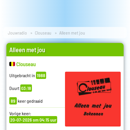
Jouwradio
Clouseau
Alleen met jou
Alleen met jou
Clouseau
Uitgebracht in
1988
Duurt
03:18
89
keer gedraaid
Vorige keer:
20-07-2026 om 04:15 uur