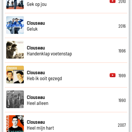
2010
Gek op jou
Clouseau
2016
Geluk
Clouseau
1996
Handenklap voetenstap
Clouseau
1999
Heb ik ooit gezegd
Clouseau
1990
Heel alleen
Clouseau
2007
Heel mijn hart