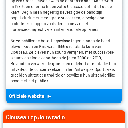
op Marktrock Leuven kwam de doorbraak snel: 'Anne' werd
in 1989 een enorme hit en zette Clouseau definitief op de
kaart. Begin jaren negentig bevestigde de band zijn
populariteit met meer grote successen, gevolgd door
ambitieuze stappen zoals deelname aan het
Eurovisiesongfestival en internationale opnames.
Na verschillende bezettingswisselingen binnen de band
bleven Koen en Kris vanaf 1996 over als de kern van
Clouseau. Ze bleven hun sound verfijnen, met succesvolle
albums en singles doorheen de jaren 2000 en 2010.
Bovendien verwierf de groep een unieke livereputatie: hun
uitverkochte concertreeksen in het Antwerpse Sportpaleis
groeiden uit tot een traditie en bewijzen hun uitzonderlijke
band met het publiek.
Officiele website ►
Clouseau op Jouwradio