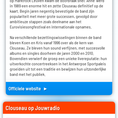
op Marktrock Leuven kwam de doorbraak snel: 'Anne' werd
in 1989 een enorme hit en zette Clouseau definitief op de
kaart. Begin jaren negentig bevestigde de band zijn
populariteit met meer grote successen, gevolgd door
ambitieuze stappen zoals deelname aan het
Eurovisiesongfestival en internationale opnames.
Na verschillende bezettingswisselingen binnen de band
bleven Koen en Kris vanaf 1996 over als de kern van
Clouseau. Ze bleven hun sound verfijnen, met succesvolle
albums en singles doorheen de jaren 2000 en 2010.
Bovendien verwierf de groep een unieke livereputatie: hun
uitverkochte concertreeksen in het Antwerpse Sportpaleis
groeiden uit tot een traditie en bewijzen hun uitzonderlijke
band met het publiek.
Officiele website ►
Clouseau op Jouwradio