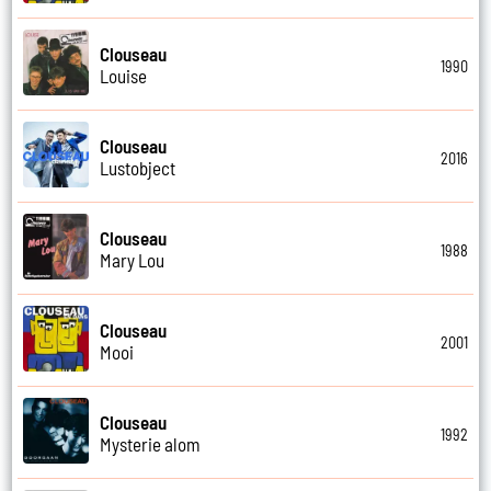
Clouseau
1990
Louise
Clouseau
2016
Lustobject
Clouseau
1988
Mary Lou
Clouseau
2001
Mooi
Clouseau
1992
Mysterie alom