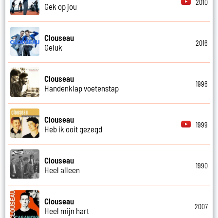
2010
Gek op jou
Clouseau
2016
Geluk
Clouseau
1996
Handenklap voetenstap
Clouseau
1999
Heb ik ooit gezegd
Clouseau
1990
Heel alleen
Clouseau
2007
Heel mijn hart