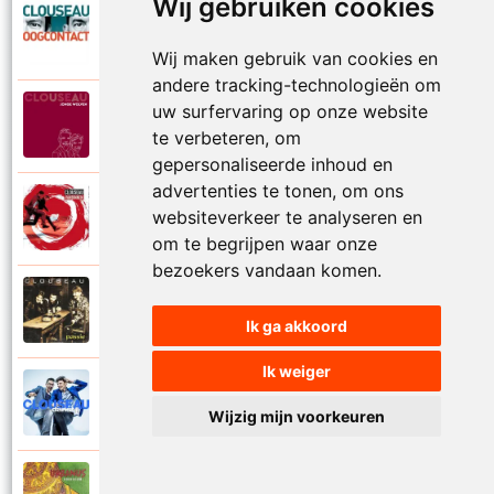
Wij gebruiken cookies
Clouseau
2007
Oogcontact
Wij maken gebruik van cookies en
andere tracking-technologieën om
uw surfervaring op onze website
Clouseau
2022
Over
te verbeteren, om
gepersonaliseerde inhoud en
advertenties te tonen, om ons
Clouseau
websiteverkeer te analyseren en
2004
Over morgen
om te begrijpen waar onze
bezoekers vandaan komen.
Clouseau
1995
Passie
Ik ga akkoord
Ik weiger
Clouseau
2016
Proefcontract
Wijzig mijn voorkeuren
Clouseau