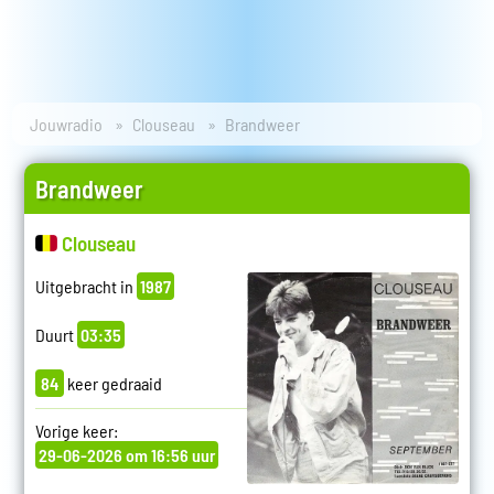
Jouwradio
Clouseau
Brandweer
Brandweer
Clouseau
Uitgebracht in
1987
Duurt
03:35
84
keer gedraaid
Vorige keer:
29-06-2026 om 16:56 uur