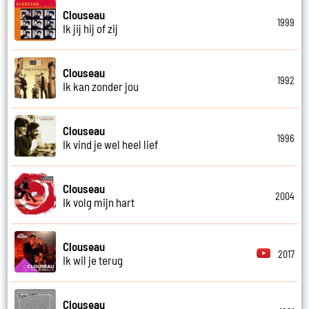
Clouseau
1999
Ik jij hij of zij
Clouseau
1992
Ik kan zonder jou
Clouseau
1996
Ik vind je wel heel lief
Clouseau
2004
Ik volg mijn hart
Clouseau
2017
Ik wil je terug
Clouseau