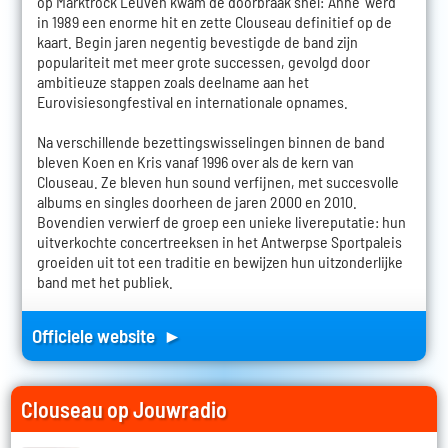
op Marktrock Leuven kwam de doorbraak snel: 'Anne' werd
in 1989 een enorme hit en zette Clouseau definitief op de
kaart. Begin jaren negentig bevestigde de band zijn
populariteit met meer grote successen, gevolgd door
ambitieuze stappen zoals deelname aan het
Eurovisiesongfestival en internationale opnames.
Na verschillende bezettingswisselingen binnen de band
bleven Koen en Kris vanaf 1996 over als de kern van
Clouseau. Ze bleven hun sound verfijnen, met succesvolle
albums en singles doorheen de jaren 2000 en 2010.
Bovendien verwierf de groep een unieke livereputatie: hun
uitverkochte concertreeksen in het Antwerpse Sportpaleis
groeiden uit tot een traditie en bewijzen hun uitzonderlijke
band met het publiek.
Officiele website ►
Clouseau op Jouwradio