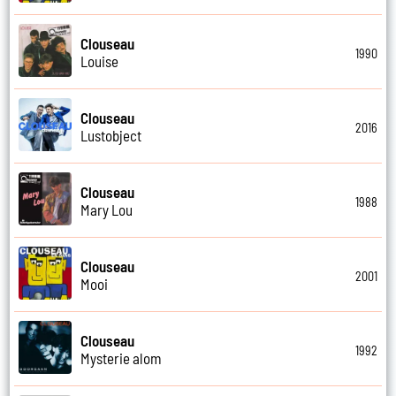
Clouseau
1990
Louise
Clouseau
2016
Lustobject
Clouseau
1988
Mary Lou
Clouseau
2001
Mooi
Clouseau
1992
Mysterie alom