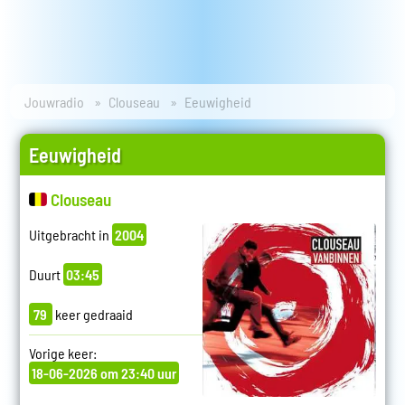
Jouwradio
Clouseau
Eeuwigheid
Eeuwigheid
Clouseau
Uitgebracht in
2004
Duurt
03:45
79
keer gedraaid
Vorige keer:
18-06-2026 om 23:40 uur