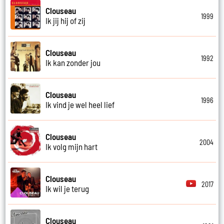
Clouseau
1999
Ik jij hij of zij
Clouseau
1992
Ik kan zonder jou
Clouseau
1996
Ik vind je wel heel lief
Clouseau
2004
Ik volg mijn hart
Clouseau
2017
Ik wil je terug
Clouseau