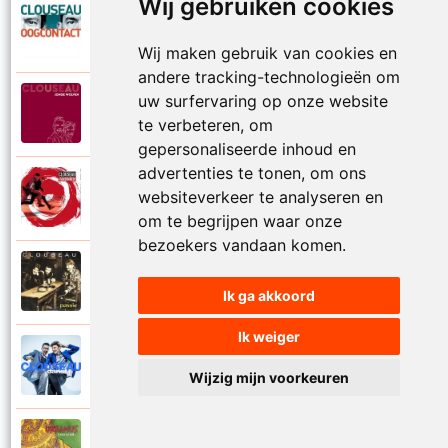
Wij gebruiken cookies
Clouseau
2007
Oogcontact
Wij maken gebruik van cookies en
andere tracking-technologieën om
uw surfervaring op onze website
Clouseau
2022
Over
te verbeteren, om
gepersonaliseerde inhoud en
advertenties te tonen, om ons
Clouseau
websiteverkeer te analyseren en
2004
Over morgen
om te begrijpen waar onze
bezoekers vandaan komen.
Clouseau
1995
Passie
Ik ga akkoord
Ik weiger
Clouseau
2016
Proefcontract
Wijzig mijn voorkeuren
Clouseau