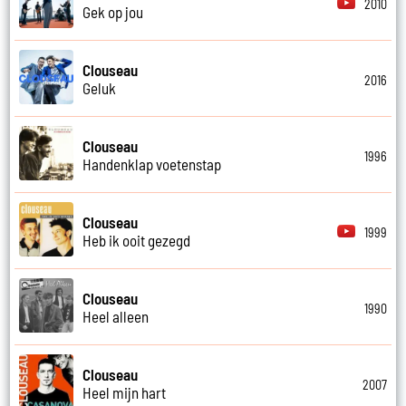
2010
Gek op jou
Clouseau
2016
Geluk
Clouseau
1996
Handenklap voetenstap
Clouseau
1999
Heb ik ooit gezegd
Clouseau
1990
Heel alleen
Clouseau
2007
Heel mijn hart