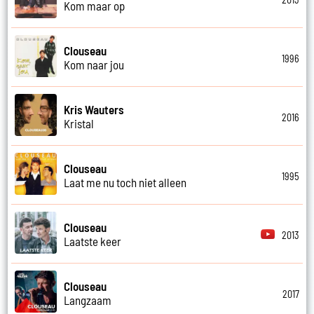
Kom maar op
Clouseau
1996
Kom naar jou
Kris Wauters
2016
Kristal
Clouseau
1995
Laat me nu toch niet alleen
Clouseau
2013
Laatste keer
Clouseau
2017
Langzaam