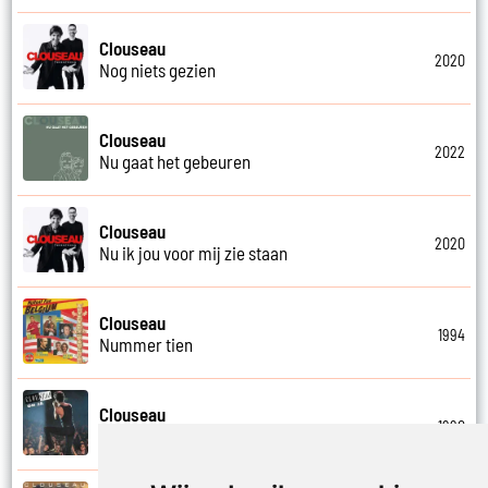
Clouseau
2020
Nog niets gezien
Clouseau
2022
Nu gaat het gebeuren
Clouseau
2020
Nu ik jou voor mij zie staan
Clouseau
1994
Nummer tien
Clouseau
1990
Oh ja