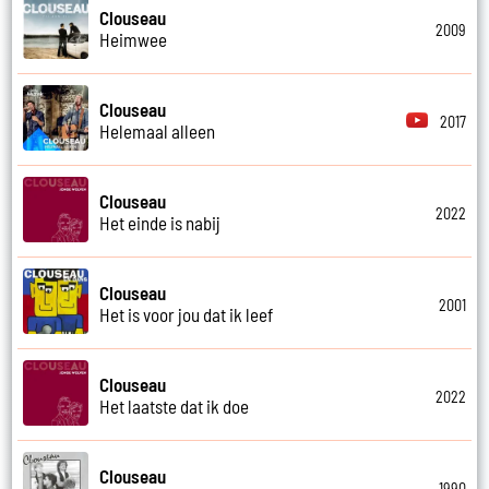
Clouseau
2009
Heimwee
Clouseau
2017
Helemaal alleen
Clouseau
2022
Het einde is nabij
Clouseau
2001
Het is voor jou dat ik leef
Clouseau
2022
Het laatste dat ik doe
Clouseau
1990