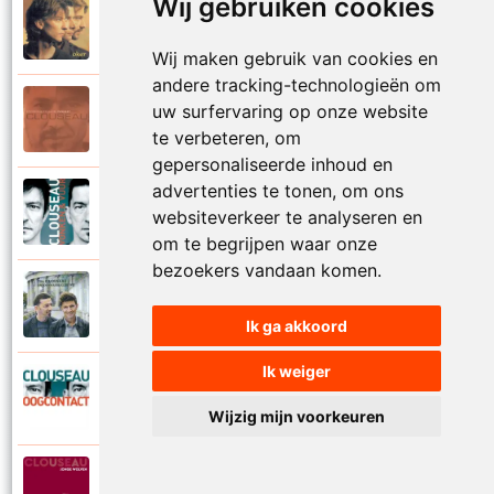
Wij gebruiken cookies
Clouseau
1995
Oker
Wij maken gebruik van cookies en
andere tracking-technologieën om
Clouseau
uw surfervaring op onze website
2004
Onvergetelijke nacht
te verbeteren, om
gepersonaliseerde inhoud en
advertenties te tonen, om ons
Clouseau
2007
websiteverkeer te analyseren en
Onvolmaakt
om te begrijpen waar onze
bezoekers vandaan komen.
Clouseau
2013
Onvoorwaardelijk wij
Ik ga akkoord
Ik weiger
Clouseau
2007
Oogcontact
Wijzig mijn voorkeuren
Clouseau
2022