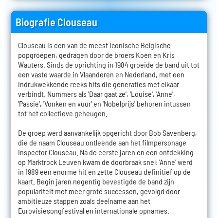
Biografie Clouseau
Clouseau is een van de meest iconische Belgische
popgroepen, gedragen door de broers Koen en Kris
Wauters. Sinds de oprichting in 1984 groeide de band uit tot
een vaste waarde in Vlaanderen en Nederland, met een
indrukwekkende reeks hits die generaties met elkaar
verbindt. Nummers als 'Daar gaat ze', 'Louise', 'Anne',
'Passie', 'Vonken en vuur' en 'Nobelprijs' behoren intussen
tot het collectieve geheugen.
De groep werd aanvankelijk opgericht door Bob Savenberg,
die de naam Clouseau ontleende aan het filmpersonage
Inspector Clouseau. Na de eerste jaren en een ontdekking
op Marktrock Leuven kwam de doorbraak snel: 'Anne' werd
in 1989 een enorme hit en zette Clouseau definitief op de
kaart. Begin jaren negentig bevestigde de band zijn
populariteit met meer grote successen, gevolgd door
ambitieuze stappen zoals deelname aan het
Eurovisiesongfestival en internationale opnames.