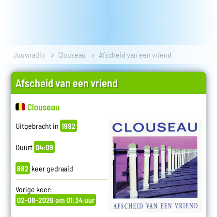
Jouwradio
Clouseau
Afscheid van een vriend
Afscheid van een vriend
Clouseau
Uitgebracht in
1992
Duurt
04:09
882
keer gedraaid
Vorige keer:
02-08-2026 om 01:34 uur