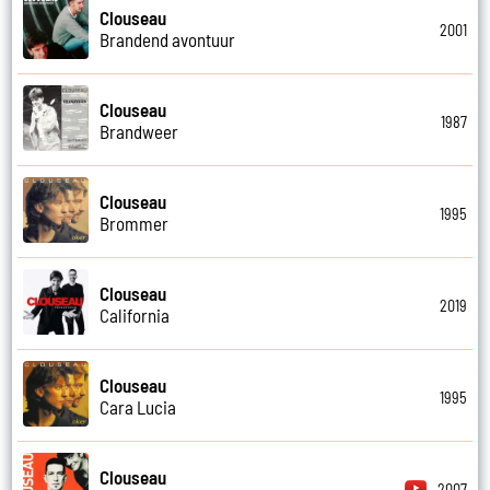
Clouseau
2001
Brandend avontuur
Clouseau
1987
Brandweer
Clouseau
1995
Brommer
Clouseau
2019
California
Clouseau
1995
Cara Lucia
Clouseau
2007