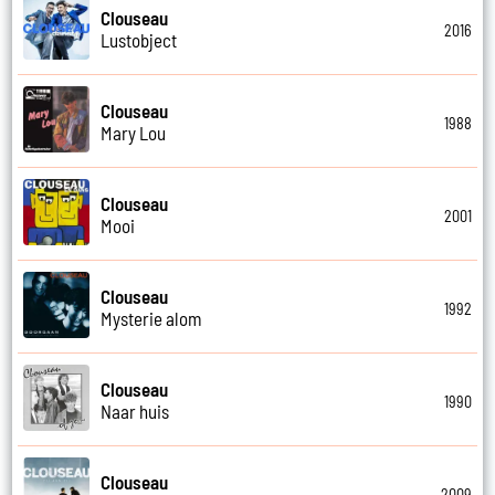
Clouseau
2016
Lustobject
Clouseau
1988
Mary Lou
Clouseau
2001
Mooi
Clouseau
1992
Mysterie alom
Clouseau
1990
Naar huis
Clouseau
2009