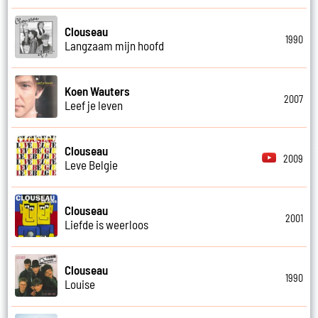
Clouseau
1990
Langzaam mijn hoofd
Koen Wauters
2007
Leef je leven
Clouseau
2009
Leve Belgie
Clouseau
2001
Liefde is weerloos
Clouseau
1990
Louise